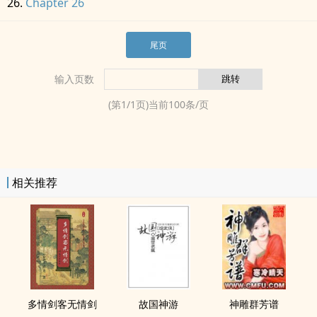
Chapter 26
尾页
输入页数
(第
1
/
1
页)当前
100
条/页
相关推荐
多情剑客无情剑
故国神游
神雕群芳谱