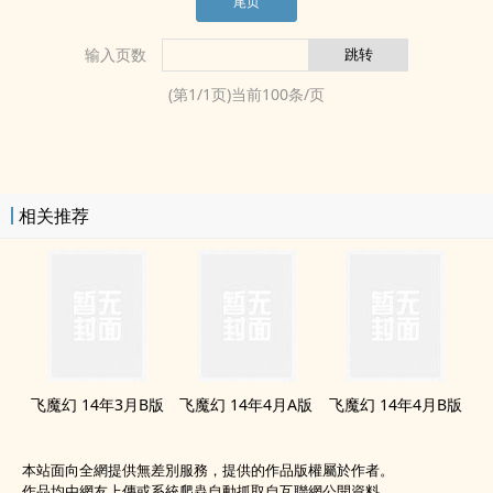
尾页
输入页数
(第
1
/
1
页)当前
100
条/页
相关推荐
飞魔幻 14年3月B版
飞魔幻 14年4月A版
飞魔幻 14年4月B版
本站面向全網提供無差別服務，提供的作品版權屬於作者。
作品均由網友上傳或系統爬蟲自動抓取自互聯網公開資料。