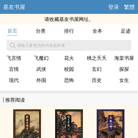
基友书屋
登录
繁體
请收藏基友书屋网址。
首页
分类
排行
全本
足迹
请输入要查找的书名或作者
飞言情
飞魔幻
花火
桃之夭夭
海棠书屋
言情
武侠
校园
玄幻
探探
现代
外国
恐怖
历史
女生
推荐阅读