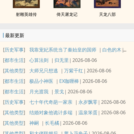
射雕英雄传
倚天屠龙记
天龙八部
最新更新
[
历史军事
]
我靠宠妃系统当了秦始皇的国师
白色的木
202
[
都市生活
]
心算法则
归无里
2026-08-06
[
其他类型
]
大师兄只想逃
万紫千红
2026-08-06
[
都市生活
]
极品小神医
EX咖喱棒
2026-08-06
[
都市生活
]
月光渡我
景戈
2026-08-06
[
历史军事
]
七十年代奇葩一家亲
永岁飘零
2026-08-06
[
其他类型
]
结婚对象他诡计多端
温泉笨蛋
2026-08-06
[
其他类型
]
神嗣
长毛橘
2026-08-06
[
其他类型
]
和大佬联姻后
萝卜花兔子
2026-08-06