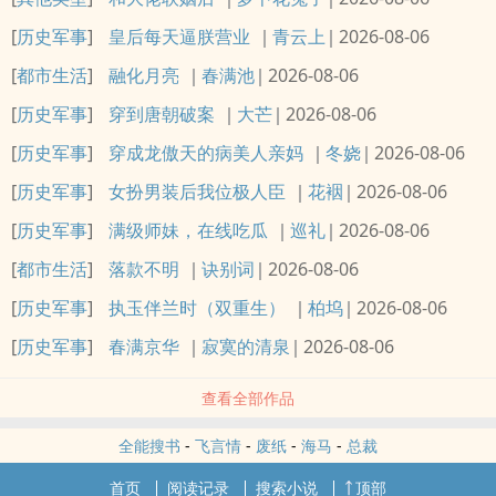
[
历史军事
]
皇后每天逼朕营业
青云上
2026-08-06
[
都市生活
]
融化月亮
春满池
2026-08-06
[
历史军事
]
穿到唐朝破案
大芒
2026-08-06
[
历史军事
]
穿成龙傲天的病美人亲妈
冬娆
2026-08-06
[
历史军事
]
女扮男装后我位极人臣
花裀
2026-08-06
[
历史军事
]
满级师妹，在线吃瓜
巡礼
2026-08-06
[
都市生活
]
落款不明
诀别词
2026-08-06
[
历史军事
]
执玉伴兰时（双重生）
柏坞
2026-08-06
[
历史军事
]
春满京华
寂寞的清泉
2026-08-06
查看全部作品
全能搜书
-
飞言情
-
废纸
-
海马
-
总裁
首页
阅读记录
搜索小说
顶部