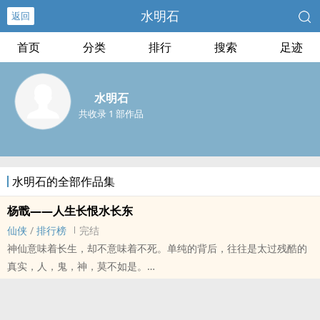
水明石
返回
首页
分类
排行
搜索
足迹
水明石
共收录 1 部作品
水明石的全部作品集
杨戬——人生长恨水长东
仙侠
/
排行榜
完结
神仙意味着长生，却不意味着不死。单纯的背后，往往是太过残酷的
真实，人，鬼，神，莫不如是。
劈山救母，三界纯孝的传奇。高擎的宝莲灯，追求美好爱情的象征。
但谁又知道，成就了这传奇和这象征的，是怎样的一条血腥和阴谋之
路。