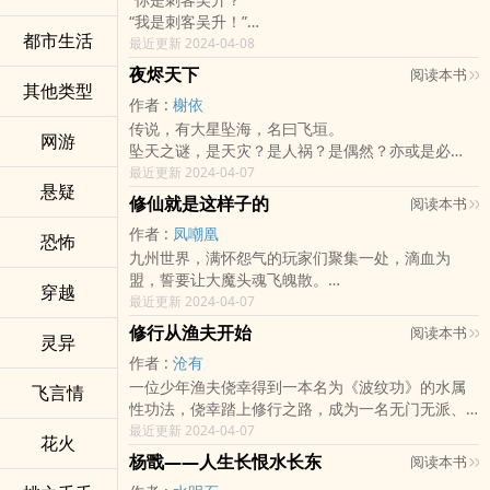
“我是刺客吴升！”
都市生活
“为何成了丹师？”
最近更新 2024-04-08
“嗯……因为炼丹真的很赚钱！”
夜烬天下
阅读本书
“那为何会被通缉？”
其他类型
作者 :
榭依
“因为……我炼的灵丹，学宫不让私下贩卖。”
传说，有大星坠海，名曰飞垣。
“那你还怎么赚钱？”
网游
坠天之谜，是天灾？是人祸？是偶然？亦或是必
“越不让卖，它就越赚钱嘛！”
然？
最近更新 2024-04-07
悬疑
他是名门将领之后，又是昆仑修仙弟子，伴随着深
修仙就是这样子的
阅读本书
海处汹涌的阴谋，古老的恩怨重新浮出水面……
作者 :
凤嘲凰
恐怖
九州世界，满怀怨气的玩家们聚集一处，滴血为
盟，誓要让大魔头魂飞魄散。
穿越
一时间，八方响应，风起云涌，所有人都看到了美
最近更新 2024-04-07
好的明天。
修行从渔夫开始
阅读本书
灵异
除了陆北。
作者 :
沧有
他就是那个所谓的魔头。
一位少年渔夫侥幸得到一本名为《波纹功》的水属
“说我魔头，怪我坑你们，我一NPC，怎么可能坑你
飞言情
性功法，侥幸踏上修行之路，成为一名无门无派、
们，修仙就是这样的！”
无拘无束的散修，且看他如何搅动修真界的风云变
最近更新 2024-04-07
花火
幻。
杨戬——人生长恨水长东
阅读本书