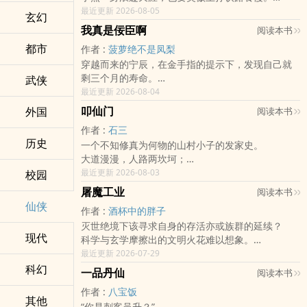
做传说中的剑仙，寻找属于我的自由，我的爱，越
最近更新 2026-08-05
玄幻
界而去——三千年圆一梦，为爱而生。
我真是佞臣啊
阅读本书
都市
作者 :
菠萝绝不是凤梨
穿越而来的宁辰，在金手指的提示下，发现自己就
剩三个月的寿命。
武侠
这直接打破了，宁辰成仙成圣，成为正道之光的想
最近更新 2026-08-04
法。
叩仙门
外国
阅读本书
【事件选择】
作者 :
石三
【一，你站出来与群臣站在一起，直斥皇帝昏庸，
历史
一个不知修真为何物的山村小子的发家史。
获得【忠】10点，其后获得所有与事件相关评价，
大道漫漫，人路两坎坷；
将会自动转为对应声望点。】
岁月悠悠，心月同踟蹰。
最近更新 2026-08-03
校园
【二，你站出来与皇帝站在一起，力挺女帝为储，
修行九州龙脉，锻造无上魔躯，坐拥先天神器，御
获得【佞】100点，其后获得所有与事件相关评价，
屠魔工业
阅读本书
使上古凶兽。
将会自动转为对应声望点】
仙侠
作者 :
酒杯中的胖子
纵横宇内，扬威海外，我虽未成元神，元神以下的
【一，你义正言辞呵斥女妖伤风败俗，获得【忠】1
灭世绝境下该寻求自身的存活亦或族群的延续？
不要前来送死。
点，其后获得所有与事件相关评价，将会自动转为
现代
科学与玄学摩擦出的文明火花难以想象。
一条与众不同成仙之路，我虽狂妄，于仙道却谦
对应声望点。】
这一个玄学文明的演变史，一个文明与文明碰撞的
最近更新 2026-07-29
卑。
【二，你从了女妖，获得【佞】100点，其后获得所
故事。
科幻
大道漫漫，人路两坎坷；岁月悠悠，心月同踟蹰。
有与事件相关评价，将会自动转为对应声望点】
一品丹仙
阅读本书
PS：这是玄学工业化、太空化的文明大百科，打打
且看一个不知修仙为何物的小子如何叩开那一道浩
……
作者 :
八宝饭
杀杀只是极小的一部分，请不要对此抱有期待。
瀚天门！
其他
“你是刺客吴升？”