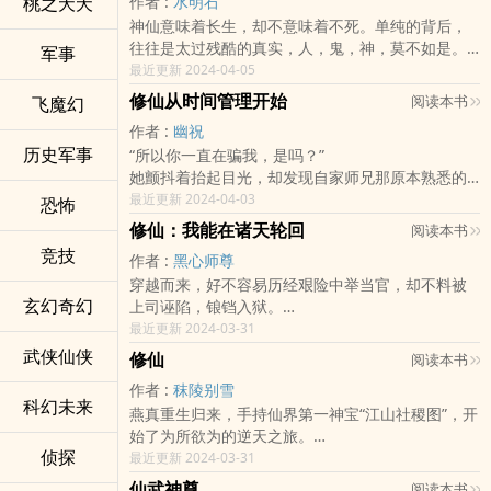
桃之夭夭
作者 :
水明石
神仙意味着长生，却不意味着不死。单纯的背后，
往往是太过残酷的真实，人，鬼，神，莫不如是。
军事
劈山救母，三界纯孝的传奇。高擎的宝莲灯，追求
最近更新 2024-04-05
美好爱情的象征。但谁又知道，成就了这传奇和这
修仙从时间管理开始
阅读本书
飞魔幻
象征的，是怎样的一条血腥和阴谋之路。
作者 :
幽祝
历史军事
“所以你一直在骗我，是吗？”
她颤抖着抬起目光，却发现自家师兄那原本熟悉的
面容，此时却陌生得可怕。
最近更新 2024-04-03
恐怖
“欺骗？怎么说呢。”师兄轻蔑地笑了一下，摇摇手
修仙：我能在诸天轮回
阅读本书
指，“只能说你们所有人，从一开始就不了解我的真
竞技
作者 :
黑心师尊
面目罢了。”
穿越而来，好不容易历经艰险中举当官，却不料被
他潇洒地转过身，向着至高的天空王座信步走去。
玄幻奇幻
上司诬陷，锒铛入狱。
绝世剑光，炽海怒焰，星斗银芒……若巨潮般汹涌袭
孰料，觉醒昆仑镜，轮回修仙。
最近更新 2024-03-31
向他的后背，却又仿佛遭遇无形之壁般被尽数挡
能以【道果】固化命格，一证永证。
下。诸般法术，万千光华，瞬息泯灭殆尽。
武侠仙侠
修仙
阅读本书
以副本世界为避灾劫之法，现实世界避祸延福……
“可恶！”徐应怜咬紧银牙，偏头看向满脸冰霜的安知
作者 :
秣陵别雪
素，以及默不作声的石琉璃……
科幻未来
燕真重生归来，手持仙界第一神宝“江山社稷图”，开
众人迅速交换眼神，无论是不甘、绝望、悲伤、恐
始了为所欲为的逆天之旅。
惧，亦或是……眷恋和不舍，如今都已经失去了意
侦探
七界第一美女玉玲珑，狐族最媚的小公主，都对他
最近更新 2024-03-31
义。
青睐有加，还有冰肌玉骨的少女剑奴日夜相伴……
现在最重要的，是将那个混蛋留下来！！！
仙武神尊
阅读本书