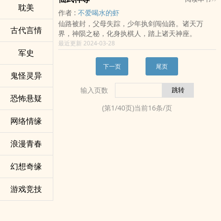
回首这飘渺修仙路，太古重宝皆在囊中，妖娆美人
耽美
……
作者 :
不爱喝水的虾
皆在身侧，燕真从没有寂寞过。
古典修仙文。主角运用时间管理的金手指，巧妙潜
仙路被封，父母失踪，少年执剑闯仙路。诸天万
伏修真界各大门派，吃尽好处，学遍万法。最终登
古代言情
界，神陨之秘，化身执棋人，踏上诸天神座。
临天空王座，羽化升仙。
最近更新 2024-03-28
只是升仙的过程，似乎并不是那么顺利……
军史
下一页
尾页
鬼怪灵异
输入页数
恐怖悬疑
(第
1
/
40
页)当前
16
条/页
网络情缘
浪漫青春
幻想奇缘
游戏竞技