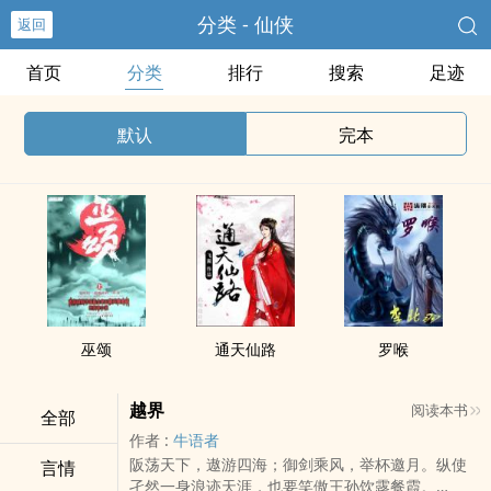
分类 - 仙侠
返回
首页
分类
排行
搜索
足迹
默认
完本
巫颂
通天仙路
罗喉
越界
阅读本书
全部
作者 :
牛语者
阪荡天下，遨游四海；御剑乘风，举杯邀月。纵使
言情
孑然一身浪迹天涯，也要笑傲王孙饮露餐霞。