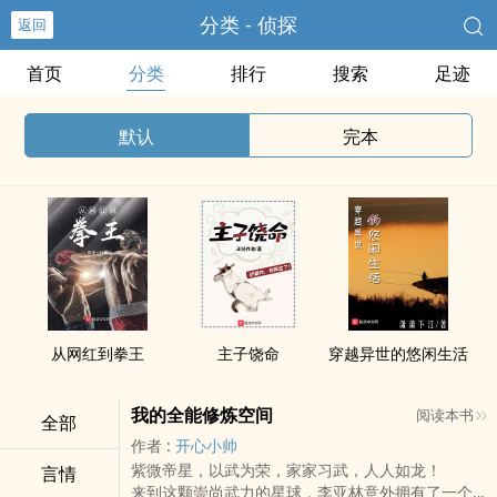
分类 - 侦探
返回
首页
分类
排行
搜索
足迹
默认
完本
从网红到拳王
主子饶命
穿越异世的悠闲生活
我的全能修炼空间
阅读本书
全部
作者 :
开心小帅
紫微帝星，以武为荣，家家习武，人人如龙！
言情
来到这颗崇尚武力的星球，李亚林意外拥有了一个