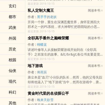
神奇的修炼空间，遇见了一个美丽的女孩。 她
最近更新 2019-10-15
玄幻
说这里叫全能修炼空间。 她说这里可以进行一
私人定制大魔王
阅读本书
切他能想到的修行训练。 她说她是他的师
都市
作者 :
黑乎乎的老妖
姐。 她说她叫——不知火舞！&lt;/br&gt;各位
开局一个卵，重生在深渊恶魔世界，身怀亚洲四大
书友要是觉得《我的全能修炼空间》还不错的话请
邪术之一的PS系统，求大神帮忙把萌萌哒的小恶
武侠
不要忘记向您QQ群和微博里的朋友推荐哦！我的全
魔，P成超凶的大魔王！&lt;/br&gt;各位书友要是觉
最近更新 2019-10-15
能修炼空间最新章节,我的全能修炼空间无弹窗,我的
得《私人定制大魔王》还不错的话请不要忘记向您
全能修炼空间全文阅读.
全职高手番外之巅峰荣耀
外国
阅读本书
QQ群和微博里的朋友推荐哦！私人定制大魔王最新
作者 :
蝴蝶蓝
章节,私人定制大魔王无弹窗,私人定制大魔王全文阅
历史
讲述叶修等人从接触荣耀游戏开始到在《全职高
读.
手》之前发生的故事。&lt;/br&gt;各位书友要是觉
得《全职高手番外之巅峰荣耀》还不错的话请不要
最近更新 2019-10-15
校园
忘记向您QQ群和微博里的朋友推荐哦！全职高手番
地下游戏
阅读本书
外之巅峰荣耀最新章节,全职高手番外之巅峰荣耀无
仙侠
作者 :
将雨辰
弹窗,全职高手番外之巅峰荣耀全文阅读.
唐尘本是“血刃”小分队的队长，然而，他的父母失踪
现代
却将他逼入了“地下游戏”当中，然而在游戏中，唐尘
无意间发现了一个惊天秘密……&lt;/br&gt;各位书友
最近更新 2019-10-15
要是觉得《地下游戏》还不错的话请不要忘记向您
科幻
黄金时代里的名侦探公平
阅读本书
QQ群和微博里的朋友推荐哦！地下游戏最新章节,地
作者 :
晚来天欲雪
下游戏无弹窗,地下游戏全文阅读.
其他
杜公平只是一个普通高中生，一朝他被发现具有名