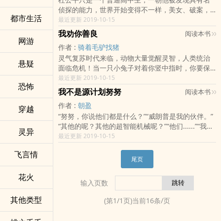
侦探的能力，世界开始变得不一样，美女、破案，
都市生活
恋爱、失恋、忠诚、战斗……，不同的世界开始向他
最近更新 2019-10-15
慢慢展示不一样的全部面貌。&lt;/p&gt;&lt;/br&gt;
我劝你善良
阅读本书
各位书友要是觉得《黄金时代里的名侦探公平》还
网游
作者 :
骑着毛驴找猪
不错的话请不要忘记向您QQ群和微博里的朋友推荐
灵气复苏时代来临，动物大量觉醒灵智，人类统治
哦！黄金时代里的名侦探公平最新章节,黄金时代里
悬疑
面临危机！当一只小兔子对着你竖中指时，你要保
的名侦探公平无弹窗,黄金时代里的名侦探公平全文
持冷静，千万不要与它发生冲突，因为兔妈妈很有
最近更新 2019-10-15
阅读.
恐怖
可能正在黑暗中凝视着你……而我们的主人公唐炎则
我不是源计划努努
阅读本书
情绪异常稳定，他面色如常，默默打开了脑海中的
作者 :
朝盈
系统……“叮，【我劝你善良】系统开启……”（已有完
穿越
“努努，你说他们都是什么？”“威朗普是我的伙伴。”
本《超级红包系统》，放心入坑。）
“其他的呢？其他的超智能机械呢？”“他们......”“我告
&lt;/p&gt;&lt;/br&gt;各位书友要是觉得《我劝你善
灵异
诉你，他们都只有一个名字——武器！不管是源计
最近更新 2019-10-15
良》还不错的话请不要忘记向您QQ群和微博里的朋
划，霸天计划，战地机甲还是银河魔神机甲，源代
友推荐哦！我劝你善良最新章节,我劝你善良无弹窗,
飞言情
码。他们全部都是，武器！你的威朗普，也
我劝你善良全文阅读.
尾页
&lt;/br&gt;各位书友要是觉得《我不是源计划努
努》还不错的话请不要忘记向您QQ群和微博里的朋
花火
输入页数
友推荐哦！我不是源计划努努最新章节,我不是源计
划努努无弹窗,我不是源计划努努全文阅读.
其他类型
(第
1
/
1
页)当前
16
条/页