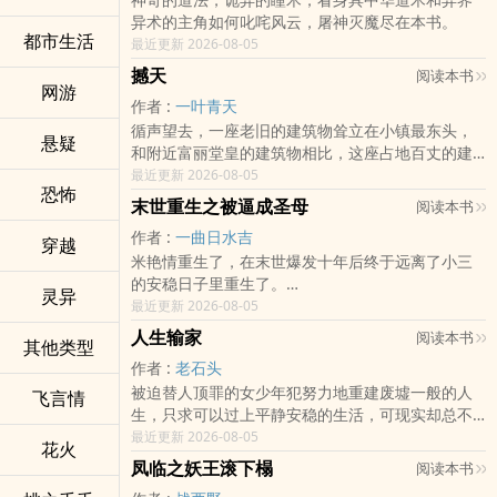
耻辱？她当然不是！
这一世，既然重活，便没有人可以阻挡她前进的步
异术的主角如何叱咤风云，屠神灭魔尽在本书。
一步步攀登，一步步荣华，直到世人将这个姓氏印
伐，随着实力变强，身上封印逐一解开，身世之谜
都市生活
最近更新 2026-08-05
刻在脑海，皆是因为她！
浮出水面，原来……
两世的仇恨和屈辱，让她发誓洗刷一切！
【片段一】：
撼天
阅读本书
网游
她要让所有对手倒在她的巨剑之下，回答她唯一的
“你不过是个医大还没毕业的学生，孙教授都说脑死
作者 :
一叶青天
问题，谁，才是废物！
亡的人，你竟然说能治？你真是不知天高地厚！”某
循声望去，一座老旧的建筑物耸立在小镇最东头，
曾辱她者，她必会反辱痛快！
猥琐男怒声道。
悬疑
和附近富丽堂皇的建筑物相比，这座占地百丈的建
凡阻她者，她必会处理干净！
“能治疗脑死亡，真是天方夜谭，可笑至极！”在场的
筑物显得孤立无群。宽阔的府门紧闭，无护卫看
最近更新 2026-08-05
欲害她者，她必会反手，杀之！不留后患！
无数医疗界权威人士笑喝！
恐怖
守。
她腹黑，隐忍，狡诈却是微笑示人
“心口郁结，通气不畅，脑中淤积，通气肠便，完全
末世重生之被逼成圣母
阅读本书
上面刻着四个古字：龙星武馆。
她沉稳，冷静，超然却是诡计多端
可救！”纳兰雪衣一脸淡然，说完自怀里掏出一根三
作者 :
一曲日水吉
庭院中，一少年赤裸着上身，口鼻不断喘出粗气，
穿越
多少人谈起她来均是咬牙切齿！
寸长的银针，在在场人的惊呼下，对准了手术台上
米‎‍艳‍情‌‌重生了，在末世爆发十年后终于远离了小三
他手里握着一把巨大的铁锤，少年轮动手中漆黑的
多少人谈起她来均是五体膜拜！
人的生死大穴……
的安稳日子里重生了。
铁锤，缓慢敲打在铁砧之上。
走属于自己的路，创造属于自己的世界
“要是把人扎死了，你要负责！”猥琐男再次怒喝，围
灵异
爱情里没有什么舍不得，只因为对背叛的醒悟还不
最近更新 2026-08-05
……
找到属于自己的男人！
观的各界权威医生也纷纷将指责的目光扫向纳兰雪
够
祖龙出，九阴现，阴阳交泰，毁灭无极。混沌神
“你难道就没有中意的男人？”
人生输家
衣，“你一针下去，如果病人死了，这可是等同于谋
阅读本书
其他类型
重新来过的米‎‍艳‍情‌‌发誓，渣男白莲花都去死吧，老
像，震古烁今，演无上战力，睥睨九天！
某女淡淡一笑，“我中意的男人……”
杀！你可要考虑清楚！”
作者 :
老石头
子惹不起还躲不起吗！
当那铁戈的鼓鸣声从遥远的大荒敲响之刻，能否唤
暗中，几个男人呼吸一紧
纳兰雪衣冷笑一声，银针一转，依旧用力扎了下
被迫替人顶罪的女少年犯努力地重建废墟一般的人
【被伤的太深的女主冷漠，圣母不起来。因为作者
飞言情
醒沉睡的战魂！？
“只有我一个女人。”
去……
生，只求可以过上平静安稳的生活，可现实却总不
三观太正，所以安排的自私路线恐怕会走进沟里，
魔掌乾坤，神掌阴阳，力之极可撼动九天！问苍茫
“你出局了。”
注：本文一对一，男强女强，强强联合，男女主身
遂人愿……
最近更新 2026-08-05
叹】
大地，谁主沉浮？
“不会沾染烂桃花。”
花火
心皆干净，无误会，无出轨。
冬夜的街角，嘴角带笑的男人踏着黑色皮鞋向她走
PS：不要对女主的智商抱太大期望，看看作者你们
凤临之妖王滚下榻
“你出局了。”
阅读本书
来……
就该明了什么叫智硬！
“相信我，与我并肩而非藏在身后。”