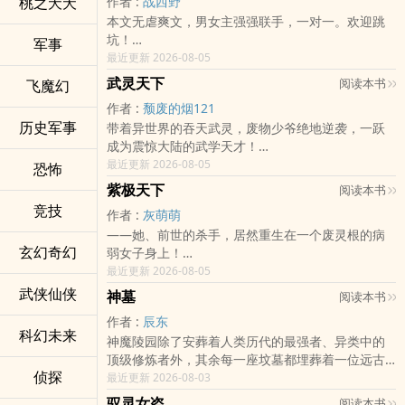
桃之夭夭
作者 :
战西野
那时的莫悔不会想到，这个斯文儒雅的神秘男人会
PSS：等我改了书名才知道自己给女主取了个多么逗
“你出局了。”
本文无虐爽文，男女主强强联手，一对一。欢迎跳
有着“黑社会集团缔造者”的身份；也不会想到彻底点
比的名字
某男眸光一闪，很好，就剩下一个了。
坑！
亮她生命的男人，会是站在帷幔之后操作别人生死
军事
PSSS:实在不想抬头就看见那么逗比的名字，我又改
“最重要的是，必须喜欢肥肥。”
她是来自异世的佣兵之王，铁血悍然，人人敬畏；
最近更新 2026-08-05
的“大反派”。
名了【虽然那个名字是我取的
“……我出局。”
她是父母早亡的凤家丑女，天生废柴，处处被欺；
莫悔从不奢望有谁来拯救她的人生，可沈雪堂却猝
奈何说，这文又名《智硬的女主和智硬的男主
武灵天下
阅读本书
飞魔幻
美男，秘宝，萌宠，杀手锏，这些她一个都不能
前有未婚夫暗下杀手，后有家族弃之如敝，上有苍
不及防的出现了……
少。
作者 :
颓废的烟121
天断绝天赋，下有天生丑陋容颜——
渐渐明白，经历这么多伤害、​凌­‎­辱‎‌­，被抛弃、被遗
全新魔幻新作，若雪出品，不会让你失望！
历史军事
带着异世界的吞天武灵，废物少爷绝地逆袭，一跃
这是谁定的命！？
忘，原来只为了这一天的运气
元芳，你怎么看？
成为震惊大陆的武学天才！
当她取代她，素手翻云，逆天改命！
——与你相遇，为你疗愈。
大人，此书可以追看！
强大的武技信手拈来，强横的敌人踩在脚下。
最近更新 2026-08-05
前有写下休书与渣男恩断义绝，后有横刀立马与家
恐怖
有生之年遇见你，竟花光我所有运气
神秘的家族，未知的领域，一切的精彩，尽在武灵
族一刀两断！上有绝世天赋灵脉苏醒，下有真实容
～*～*～*～*～*～*～〖～*～*～*～*～*～*～
紫极天下
阅读本书
天下！
颜绝色倾城——
石头的围脖，大家可以来这里找我聊天
竞技
作者 :
灰萌萌
神秘莫测的魔兽森林，广阔无垠的荆棘沙漠，冰冷
石头的专栏，跪求各位恩人收藏：
——她、前世的杀手，居然重生在一个废灵根的病
彻骨的冥幽之海……
哈尼的新坑o(*////▽////*)q 养精蓄锐↓特别好看
玄幻奇幻
弱女子身上！
她一朝醒来，脱胎换骨，契约神兽，炼制丹药，一
o(*////▽////*)q
面对强者为尊的修真界！前世无所顾忌的杀手、今
最近更新 2026-08-05
往无前！遇神杀神，遇佛杀佛！
生举步维艰的废灵根！重重天堑如何征服？！
武侠仙侠
当越来越多的美男前来，希望得到她的凝视之时，
神墓
阅读本书
沉默观望你们当是胆小怕事？隐忍不发你们以为她
却有谣言四起——
作者 :
辰东
任人欺凌？形单影只便是待宰羔羊？
听说那个天才，是个恋童癖！她喜欢她身边的那个
科幻未来
神魔陵园除了安葬着人类历代的最强者、异类中的
——没有灵根如何？无门无派如何？没有灵兽如
小男孩！
顶级修炼者外，其余每一座坟墓都埋葬着一位远古
何？天材地宝统统没有又如何？！
【精彩片段一】
侦探
的神或魔，这是一片属于神魔的安息之地。
最近更新 2026-08-03
无人问津的阵法、如何一夜之间名声鹊起！以至于
某天，某女从外面回来，却被人堵个正着。
一个平凡的青年死去万载之后，从远古神墓中复活
“宝山易得、一阵难求”！！
“今天去了哪里？”
驭灵女盗
阅读本书