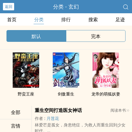
分类 - 玄幻
返回
首页
分类
排行
搜索
足迹
默认
完本
野蛮王座
剑傲重生
龙帝的萌狐妖妻
重生空间打造医女神话
阅读本书
全部
作者 :
月莲花
林爱芒是孤女，身患绝症，为救人而重生回到少女
言情
时代。