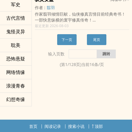
而出。悠悠万载，沧海桑田，原本有一海峡之隔的
怎知天极出、百万浮尸、万兽拜服！
军史
“关你什么事？”
作者 :
翦羽
仙幻大陆和魔幻大陆相连在了一起。在这个时代
怎知她登高一呼、冥魔四界、但听号令！
“和星辉拍卖行的二少爷，烈焰佣兵团的少团长，罗
作家翦羽倾情巨献，仙侠修真言情目前经典奇书！
中，仙法与魔法并存，真气与斗气同在，东方神龙
世人笑她狂、怎知自个儿看不穿？！
亚帝国的三王子……一起？嗯？”
古代言情
一部快意纵横的寰宇修真传奇！
与西方巨龙共舞。
且看她如何颠覆世人眼光！一步步踏出绝世强者之
“一个有钱，一个有人，一个有权。都是……”
一幕浪漫旖旎的星河爱恋神话！地球末日，修真崛
最近更新 2026-08-03
为探索自己复活的秘密，辰南开始游历天下，寻找
路！！
“唔——”
鬼怪灵异
起，大派倾轧，阴谋迭起，修仙升级、盗宝打怪、
失落的神迹。在楚国西境山脉中探险时，他和楚国
片段一：莽莽百里、尸骸骨山、血溢成江！踏血而
她的声音忽然被截断，片刻后，他抚摸着她的唇，
爱恨生死、天下人心，大气磅礴，步步惊心。
小公主楚钰、拜月国三皇子仁剑之间恩怨不断。大
来的男子、肆虐的风扬起曳地的长袍、腥红着眼小
沉声道。
下一页
尾页
星河逐鹿，爱恨纠缠； 曾有一人，爱我如斯。
山之中有诸多险异之事，百丈龙蛇守护烈火仙莲，
耽美
心翼翼的抱起女子、颤声道：
“从今天起，整个东大陆，都是你的。这样，够吗？”
你想要守护的是这个世界，我想要守护的，只有
远古巨人驱赶万兽，祥瑞神兽麒麟威慑群雄…… 辰南
“我的小公主、九幽、找到你了！”
“不够。”
输入页数
你。
在楚国皇城，大战龙骑士、弯弓射天龙，被封为护
片段二：面对滚滚冥水、惨嚎遍野、漫天映红，白
“还有我，一生一世的陪伴，终我此生的挚爱。这
恐怖悬疑
天下归元、西子情、姒锦、黑果、青青的悠然、君
国奇士。后为红颜知己，大闹楚国都城，刀锋直指
衣男子执手而立。
样，够吗？”
(第
1
/
128
页)当前
16
条/页
子江山、圣妖等一众大神作者联袂推荐！
楚皇，最后他掳走楚国小公主，逃向无人管辖的罪
“主人、你本应天上仙，何苦入地狱？”
【精彩片段二】
网络情缘
地球末日，修真世界横空出世！
恶之城。
“能站在殿下身边、便是肉身蚁噬、神魂煅塑、有何
“少爷，凤小姐把新进的天材地宝都拿走了。“
灵气觉醒，被虚空大派纳徒，后被证明为修灵废体
深埋于地下的羊皮古卷重见天日，其上记载着数千
惧？”
“让她拿。”
一朝休弃。少女苏瞳一夜从云端坠入黄泥，被迫流
浪漫青春
年前两个古神大战的隐秘，失落的神宝秘闻引得无
片段三：她、人称邪仙子、黑暗之女，嗜杀、手段
“少爷，凤小姐把新进的高等神兽都带走了。”
离。
数修炼者云集而来，罪恶之城风起云涌… …
狠辣，路人闻风而逃、退避三舍！却独独愿与她对
“让她带。”
昔日故友背叛，新交师徒成仇。
饮、引为知己，与之为伴、不惧与天斗！
幻想奇缘
“少爷，凤小姐把新进的​‌­男‍‌‍奴‌都带走了。”
“灵气不足我变法，求道无门我自修！”
“你不能去”
“让她…….你说什么？！”
狂女在烈火中淬炼，鲜肉强势回归故土。
“呵、你这殿下去得、我邪仙子去不得？”
“凤长悦——你给我滚回来！”管家颤抖，少爷终于发
但波澜不止，地球与同胞被高价抛售！
“……”
飙了？
大派倾轧，阴谋重重，地球深处隐藏的终极秘密在
“死便如何？你我饮遍天下好酒、不妨试试那忘川之
“你怎么不把我带走！？——”
面纱下浮动。
首页
阅读记录
搜索小说
顶部
水？”
“……”
星域中渺小的少女，为赎回家园而战。