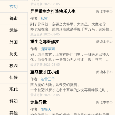
这一世，她决定重新来过，改变自己和亲人的命
最近更新 2026-08-05
玄幻
运。
异界重生之打造快乐人生
阅读本书
却没想到，因为善举，她竟然拥有神秘空间，时间
都市
作者 :
从容
流速与众不同。
到了异界就一定要当大将军、大剑圣、大魔法导
从此，利用空间，发家致富，学医种药，良缘天
师？站在魔、武的顶峰或是手握千军万马，运筹帷
武侠
定。
幄，更或者万人之上，雄霸一方？为什么就不可以
最近更新 2026-08-05
从此，成就一位神秘医女。
简单的快乐一生？
从此，打造一段传奇人生。
重生之邪医修罗
外国
阅读本书
异界很好，绿色无污染百业待兴，种族繁多，人
。
作者 :
潇潇慕雨
类、树人、精灵、矮人、巨人、侏儒、兽人、元素
本文为都市励志种田文。
历史
她，纳兰雪衣，上古神医门门主，一身医术出神入
精灵，五花八门，新奇有趣。
一对一。
化，白骨生肌；一身修为无人可比，傲世苍穹！
异界很不不好，科技落后、饮食文化落后、娱乐事
月莲花需要大家的支持！
她，纳兰雪衣，在校医学院学生，满身封印枷锁，
最近更新 2026-08-05
校园
业落后。
喜欢的亲点击【加入书架】吧！
身世成谜！
于是徐铮就想，让异界科技大进步、让中外饮食遍
亲的收藏、评论、票票、花花、钻钻，都是月莲花
至尊废才狂小姐
阅读本书
一次古墓探险，遭人暗害，灵魂融合，是上天给她
布异界大陆、再让多彩纷呈的各式娱乐文化风行异
码字的动力！
仙侠
作者 :
若雪三千
重活一次的机会，还是二者灵魂无尽的牵绊？
界大陆，也是一件美事。
。
西方魔幻大陆，风云变幻莫测，
一次偶然流血，血染石棺，破除封印，是一场意外
既然重生，就要好好生活，才不枉快乐一生。
本故事纯属虚构，只求故事精彩，请亲们不要过度
现代
一个被冠以废才之名十五年的少女再度睁眼之时，
的邂逅，还是三生石上早已结下的缘？
现在不快乐？不要紧。看我来重新打造异界快乐人
考究。谢谢配合！
世界，就此发生改变！
最近更新 2026-08-05
一次蓄意赌石，翡翠琳琅，赚得满钵，是钱财滚滚
生。
涉及到的医药知识，月莲花无法保证准确度，唯求
废才？她当然不是！
科幻
而来，还是遭人嫉妒陷害不断？
没种马，没超级YY，就是说些快乐的事。
亲们一笑。
龙临异世
阅读本书
绝无仅有的修炼天赋和资质，望尘莫及的修炼速
一次出手相助，惹祸上身，暗杀不断，是命中注定
亲，看文只为开心，祝亲们开开心心看文！么么
作者 :
血舞天
度，她怎能是废才！
逃不开的劫，还是风起云涌变幻莫测？
哒！
其他
神奇的道法，诡异的瞳术，看身具中华道术和异界