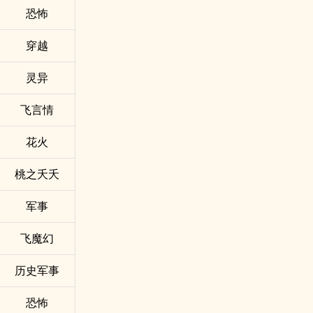
恐怖
穿越
灵异
飞言情
花火
桃之夭夭
军事
飞魔幻
历史军事
恐怖