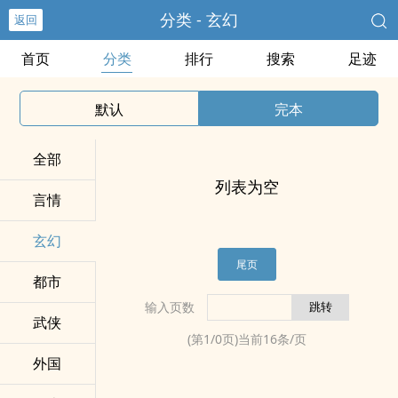
分类 - 玄幻
返回
首页
分类
排行
搜索
足迹
默认
完本
全部
列表为空
言情
玄幻
尾页
都市
输入页数
武侠
(第
1
/
0
页)当前
16
条/页
外国