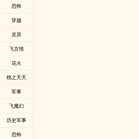
恐怖
穿越
灵异
飞言情
花火
桃之夭夭
军事
飞魔幻
历史军事
恐怖