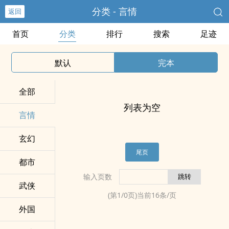
分类 - 言情
返回
首页
分类
排行
搜索
足迹
默认
完本
全部
列表为空
言情
玄幻
尾页
都市
输入页数
武侠
(第
1
/
0
页)当前
16
条/页
外国