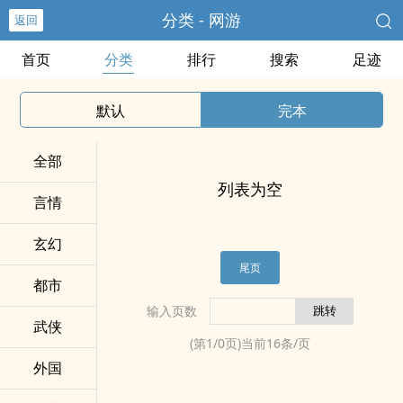
分类 - 网游
返回
首页
分类
排行
搜索
足迹
默认
完本
全部
列表为空
言情
玄幻
尾页
都市
输入页数
武侠
(第
1
/
0
页)当前
16
条/页
外国