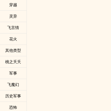
穿越
灵异
飞言情
花火
其他类型
桃之夭夭
军事
飞魔幻
历史军事
恐怖