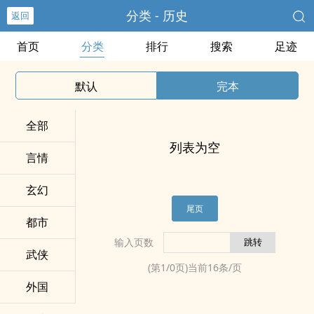
分类 - 历史
返回
首页
分类
排行
搜索
足迹
默认
完本
全部
列表为空
言情
玄幻
尾页
都市
输入页数
武侠
(第
1
/
0
页)当前
16
条/页
外国