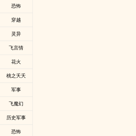
恐怖
穿越
灵异
飞言情
花火
桃之夭夭
军事
飞魔幻
历史军事
恐怖