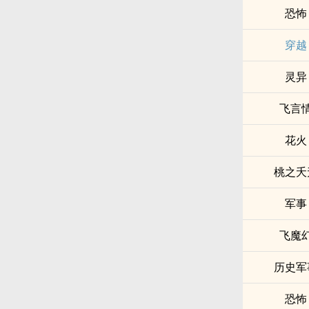
恐怖
穿越
灵异
飞言
花火
桃之夭
军事
飞魔
历史军
恐怖