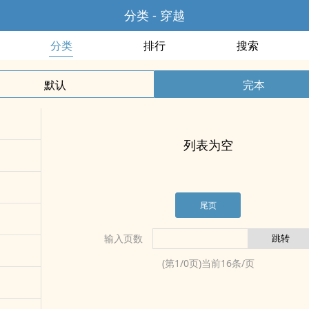
分类 - 穿越
分类
排行
搜索
默认
完本
列表为空
尾页
输入页数
(第
1
/
0
页)当前
16
条/页