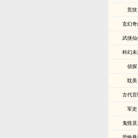
竞技
玄幻奇
武侠仙
科幻未
侦探
耽美
古代言
军史
鬼怪灵
恐怖悬