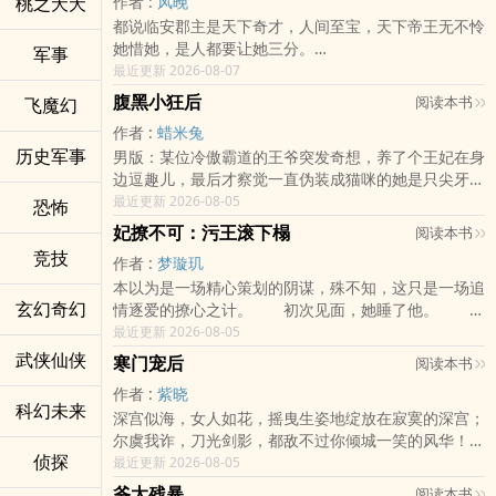
桃之夭夭
作者 :
风晚
粗略讲：这是一场算命、谋人亦谋心的攻略（征服）妖
她柳明媚的人生又岂是这些龌蹉的人能掌控的！
“…”
于是花好月圆，三天三夜，日夜不休，整个人差点昏睡
在下老本行，女主各种妖娆强大，男主同样强大，身心
都说临安郡主是天下奇才，人间至宝，天下帝王无不怜
孽之战！
一身堪绝天下的医术，一颗云淡风轻的心。
种田、采药、养家糊口，做个有权有钱的小农妇，培养
过去。
绝对干净，别问结局，妞们知道就好！
她惜她，是人都要让她三分。
军事
翻手为云，覆手为雨，棋子反为下棋人。
萌宝小包子。
“你啥时练就了这身功夫？”
推荐旧文《蛇蝎太后之夫君妖娆》 冷玖一豪门世家的
又说临安郡主是越皇的命根子，越皇把天下最好的男儿
最近更新 2026-08-07
---
“憋了三年了。”
大小姐，内心冷血无情，外表却妖娆妩媚，视男人如玩
全送进了她府中，只为搏她一笑。
“江山为聘，十里红妆，我娶你。”
腹黑小狂后
阅读本书
飞魔幻
物，被人算计葬身大海，再次醒来，她穿越成了凤御王
再说临安郡主坐拥美男三千，天下人都恨不得把她捧在
柳明媚银针一闪，“三皇子，扎针的时间到了。”
朝最年轻的太后，美貌无双却心如蛇蝎，毒死嫔妃，诛
作者 :
蜡米兔
手心里，尤其是准王夫云末更恨不得把她疼进骨子里。
“我柳明媚宁为寒门妻也不为高门妾，难不成三皇子肯
杀皇子，手段残忍血腥，令人发指！
历史军事
男版：某位冷傲霸道的王爷突发奇想，养了个王妃在身
以上全是放屁！
为了我遣散这佳丽三千？”
旧情人新帝对她恨之入骨？不但要将她打入冷宫还敢扇
边逗趣儿，最后才察觉一直伪装成猫咪的她是只尖牙利
她道：“什么狗屁至宝，姑奶奶不过是你们的挣钱工
某男跳了过来站在她的身前，“弟媳不可欺。不然，我
她耳光？
爪的老虎，爷阴沟里翻船了！
最近更新 2026-08-05
具。少挣那一点，你们就恨不得把姑奶奶踩死踩死再踩
恐怖
覆了这江山如何？”
朝臣恨不得将她凌迟正法？后宫嫔妃个个伪善恶毒？
女版：某只被退婚的太子妃报仇心切，和阴险狡诈皇叔
死！最可恨的是，还要姑奶奶给你暖床当炉鼎。”
柳明媚扶额，又是那里跳出来的蛇精病。
妃撩不可：污王滚下榻
阅读本书
妖娆一笑，老虎不发威，你当我是摆设啊？从此太后强
一拍即合，一跃成为前未婚夫的皇婶婶，后来发现自己
他道：“废品也得回收利用，是不？”
一把粉末扬了出去，吃药时间到了。
竞技
悍出世，后宫再也不得安宁！
作者 :
梦璇玑
上了贼船，恨不得戳瞎双眼！
她道：“我明天把你们全变成废品。”
---
没事勾搭勾搭皇叔，再调戏调戏丞相，闲来无事找个包
本以为是一场精心策划的阴谋，殊不知，这只是一场追
◆
他道：“我不介意的，只是我久不近女色，不知郡主体
“娘子，为夫这些天茶不思饭不想的，可能是生病了。”
子捏捏，然后坐看一堆嫔妃你争我斗，日子过得如斯的
玄幻奇幻
情逐爱的撩心之计。 初次见面，她睡了他。 再
玉绯烟，华夏国最年轻上校，医学天才，魂穿成忠义侯
力够不够？”
某男佯装虚弱的扯着她的衣袖。
滋润，只是这一个个脱光光求负责的家伙是怎么回事？
次见面，她在杀人，梨花树旁，他在观摩。 第三次
最近更新 2026-08-05
府的废物小萝莉。
她道：“什么送我全天下最好的男儿只为搏我一笑，他
柳明媚挑了挑眉，这样的把戏玩不腻么？
注：本文男主身心干净，女主妖娆强大，男主也不弱，
见面。 他问：“你有喜欢的人吗？” 她答：“没
都说萝莉有三好：身娇腰软易推倒，遇到某个恶趣味王
武侠仙侠
们全是恨不得我死的渣货，老娘要退货。”
寒门宠后
“什么病？”
阅读本书
荡漾是有的，幸福也是有得，渣男渣女也是必须狠狠虐
有！” 他笑：“今日开始，你有了！” 从此，整
爷后更是充分证明了这一点。
他道：“男人嘛，憋得久了，欲求不满，难免脾气大一
“玲珑骰子安红豆，为夫患的正是相思。”某男佯装羞
的！本文重口味，看文自带避雷针，不喜误入，若是你
作者 :
紫晓
个天阙王朝最想被男人女人们扑倒的吴王殿下在一条忠
她是大名鼎鼎的废物傻女，未嫁先休的太子妃，人人避
点，郡主体谅一下。”
涩。
科幻未来
的菜，就赶紧下筷子吧！
深宫似海，女人如花，摇曳生姿地绽放在寂寞的深宫；
犬进化之路上一去不复返。 ** 前世，她是王
之不及，唯他迎难而上，纠缠调戏，非她不娶。不但斩
她道：“什么你把我疼到了骨子里，姑奶奶根本就是你
月色如华，院落里偏偏传来三三两两的猫叫，勾得人心
央央潇湘，某只在努力，求多多收藏，多多留言，如果
尔虞我诈，刀光剑影，都敌不过你倾城一笑的风华！
牌特工，清冷决绝，一手催眠之术出神入化。 今
她姻缘，断她桃花，还缠了她生生世世……
手上的一颗棋。你想要天下是吧？姑奶奶偏要捏着天下
醉。
侦探
开心给朵花花，送颗钻钻，那将是在下最大的鼓励，不
——这脸皮堪比城墙的贱人居然是传说中英明神武的皇
最近更新 2026-08-05
生，她被预言为‘可兴盛天下’的圣女，只待及笄加冕后
只是看着某个把玩自己玲珑玉足的清贵男子，玉绯烟仰
不给你，气死你这个闷骚货。”
胜感激！
上，老天啊，还能不能让人愉快地玩耍了？
与储君大婚！ 当聪颖果敢取代无知懦弱，杀戮狠绝
天泪流：“情兽，滚粗！”
他笑道：“你得要天下人爽，而我只要你一个人爽，这
爷太残暴
阅读本书