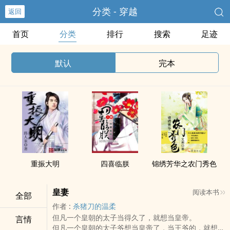
分类 - 穿越
返回
首页
分类
排行
搜索
足迹
默认
完本
重振大明
四喜临朕
锦绣芳华之农门秀色
皇妻
阅读本书
全部
作者 :
杀猪刀的温柔
但凡一个皇朝的太子当得久了，就想当皇帝。
言情
但凡一个皇朝的太子爷想当皇帝了，当王爷的，就想捡