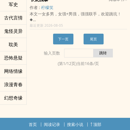
另：友情提示，某只是坑货，坑了多少就不必说，凡是
——这小娘子真是美呆了，美绝了，反正救命之恩，朕
取代纯真善良！ 她，曲拂，不再屈服！ 且看她
军史
◆
买卖合算，就这么说定了。”
作者 :
柠檬笑
封面为“此乃废坑”的地方，亲们就不要去点了，不然坑
无以为报，要不，以身相许？
一双素手如何拨云搅月，剑指千军，在这异世之中谋得
这是一个腹黑忠犬和娇俏萝莉相杀相爱，最后大杀四
她道：“你到底要不要脸？”
了在下可不负责的哦！
本文一女多男，女强+男强，强强联手，欢迎跳坑！
——皇上，臣妾还小，十三虚岁，葵水都没来，您将近
一席安身之地！ 只是，在她惬意地揽着小包子不断
方，通吃天下的故事。
他闻着她的发香，道：“关了灯，还要脸干嘛，嗯？”
古代言情
◆
而立，三公主都跟臣妾一样大，您真的下得了这个嘴？
扩建势力范围之时，总有一个狡诈如狐的妖孽，夜夜在
【传闻1】
她勃然大怒，扑倒某闷骚货，要比不要脸是吧？吃干抹
当生性凶残凉薄的狼女穿越到残暴嗜血的摄政王身上，
最近更新 2026-08-05
——啊哈哈，爱妃真是太美了，太坏了，太招人稀罕
她耳边反复呢喃： “阿妩，你是我的，谁阻我要
‍‌奸‍情­‍​发生在一个迷人的月夜。
净，谁爽谁不吃亏。
鬼怪灵异
坐拥着后宫三千男色，
了，就算装了一肚子坏水阴了这个整那个，朕还是好喜
你，我便杀谁！” ** 【小剧场1】 某妖孽
“想不想报仇，好好折磨那对狗男女？”
***
她只想说，“爷”虽残暴，但很温柔。
欢好喜欢啊，怎么办？
突然靠近，将她一下子就抵触在了墙壁上。 壁
“想！”
她命中带煞，为嘛还这么多美人趋之若鹜、撕破脸皮也
下一页
尾页
◆
秦瑄：昭昭，我怎么觉得你对朕一直不冷不热的呢？你
耽美
咚？ 苏妩横眉冷对，“你谁？” 某男邪魅一笑，
“嫁给我，就这么简单——”
要往她身上赖……
不过，再温柔的狼也不会改掉吃肉的本性……
不爱朕了？
“穿上衣就不认得了？那我脱了你再好好认认！” 苏
“啥？”
男一：“我谋天下，只换你一颗芳心。”
输入页数
◆
容昭：恭喜陛下，您终于认清现实了！
妩挑眉，“滚，离我远点！” “要不咱们床上再战三
“做我的王妃，即便是尊贵的太子也要恭恭敬敬地叫你
男二：“天下没有我治不好的伤，医不好的病，你这么
恐怖悬疑
锦绣男色，殷勤谄媚，却暗藏杀机……
秦瑄：容昭你个白眼狼，枉我对你这么好，世上还有比
百回合？或许能勾起你那美好的回忆。”
一声小婶婶……”
爱打架，在我身边横竖是死不了的。”
(第
1
/
12
页)当前
16
条/页
皇上年幼，看似无害，却包藏祸心……
朕更出色的男人吗？你不喜欢朕，还能喜欢谁？
【小剧场2】 芙蓉帐暖软玉香，九尺象牙床
【传闻2】
男三：“我可带你游遍天下。”
网络情缘
太后纯良，虚与委蛇，却步步算计……
容昭：麻烦陛下让一下，臣妾想去吐一吐。
上。 苏妩咬牙：“你往那边睡去，你那凶器顶着我
洞房花烛夜热情洋溢，激情满满。
男四：“我可以让你白玉为床金做马，一世荣华。”
群臣忠心，俯首称臣，却口腹蜜剑……
秦瑄：啊，怎么了，昭昭，你又有啦？
了！” 某男状若无辜：“往爷这边靠，爷不嫌弃你的
“这是？”
男五：“架老子帮你打，拳头老子帮你挨，天塌下来，
江山动荡，强国来犯，欲踏平她这弹丸之地……
浪漫青春
容昭：不是，臣妾是被恶心的。
胸器！” 苏妩怒吼：“吴王殿下！” 某男凤眸微
“避火图。”
老子帮你顶。”
她仰天狼嚎，“爷”很温柔，但更残暴！
秦瑄：……
眯：“爷是你夫君！” “谁能证明！” “过来，爷会
“我还小——”某女龇牙。
男六：“本王那啥功夫好……”
◆
容昭：陛下，别这么看臣妾行么？请您正视您那高大上
慢慢证明给你看。” 【小剧场3】 小包
“已经是C了，不小！乖，试试这个‘观音坐莲’——”
幻想奇缘
某女：“本姑娘准备练玉女神功，禁欲！”
她的重生注定改写凤国历史，却不知这三千男色，又有
的八尺男儿身，您还记得您不是深宫怨妇吗？
子突然小声问某男，“爹爹，我问你一个问题！”
“走开！”
众男囧……
谁能与她相守相携谱写锦绣华章……
秦瑄：昭昭你个白眼狼！
“说吧。”某男好奇的看他，心想这小破孩能问什么幼稚
◆
◆
容昭：乖！
的问题。 “你知道ML是什么意思吗？” 心口一
上述皆是传闻，下面才是真相：
爷很温柔一：
——看寒门嫡女从小主登上后宫巅峰的传奇！
颤，他邪笑，“小小年纪，别学坏了。” 小包子莫名
“王……”
“脱了。”她冷声命令。
首页
阅读记录
搜索小说
顶部
其妙的拿出娘给他配置的饮料，“娘说ml就是毫升，
大婚之日，没有接来新娘，殿堂下却跪满了某男的心腹
立于梅园中十二名绝色美男乖顺地褪去一身的繁华。