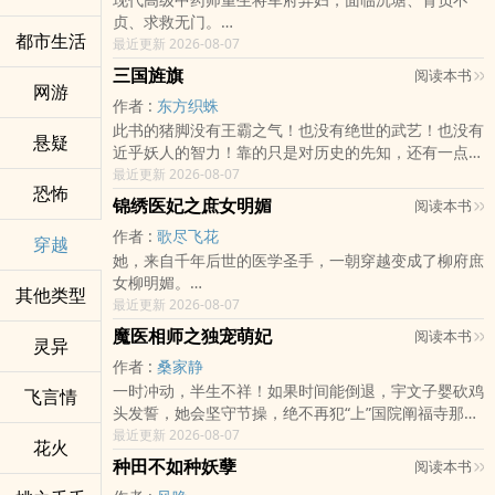
包地种粮，开山种果，租塘养鱼，建造盛世庄园；
之上，唯我独尊，从此，谁还敢小看她半分？
贞、求救无门。
十里荷塘，千亩良田，万顷荒山，奔向小康生活。
红袖闪动，衣袂飘香，那倾城一撇，又夺了谁的心魂？
都市生活
机缘巧合，她被救了，沦落在不知名的贫困的小山村。
最近更新 2026-08-07
事业蒸蒸日上，从一个农家贫女成为专门种植朝廷贡品
她只想肆意的重活一世，却不想在不经意间成就了无数
日子艰辛不说，肚中还有一宝，闲言碎语少不了。
的小富婆。
人的惊鸿，无需渲染，便已倾绝天下！
三国旌旗
阅读本书
不怕不怕，咱有一技在手，保胎儿，救病患，立威信，
网游
原本以为自此和傻子丈夫和和美美过生活，却不想被拐
-----男主简介----
作者 :
东方织蛛
金牌神医不在话下。
进了花轿。
他，才华盖世，清冷绝傲，一袭青灰色长衫给他穿出了
此书的猪脚没有王霸之气！也没有绝世的武艺！也没有
传说中的相公是忠犬：
嚓！好女不二嫁，这是什么情况？
清风明月的气质，一身淡雅从容，不染纤尘，可终究因
悬疑
近乎妖人的智力！靠的只是对历史的先知，还有一点点
“夫人，跟我回家吧，家里你做主。”
李采薇新婚之夜逃婚，出门便被逮着。看着眼前英俊潇
为那如妖如月的女子失了心魂，从天际跌落地狱，堕仙
运气。看一个普通人，如何在波澜壮阔的三国时代创建
最近更新 2026-08-07
某女冷哼，“谁是你夫人，你这样你家人造么？”
洒的男子，精睿凛然的眸子，哪有半分傻气？顿时傻眼
成魔！
恐怖
自己的……
“娃都生了，咋就不承认呢，家里那些混蛋都被我收
了。这当真是她的傻子丈夫？
他，红衣妖艳，嗜血无情，如一朵开在黄泉路上的地狱
锦绣医妃之庶女明媚
阅读本书
拾，回家让你看看我的成果…”某男得瑟的扬眉，他出
片段一：
红莲，勾魂妖冶，三千荼蘼染绯月，倾尽人间修罗色，
作者 :
歌尽飞花
穿越
手轻则断胳膊断腿，重则…
李采薇在河里洗澡，看着水中的倒影，轻叹：这一辈子
明明是那么无情的人，是谁让他滴了红颜泪落在心口点
她，来自千年后世的医学圣手，一朝穿越变成了柳府庶
“…”
估计得守活寡了。
绛了朱砂？
女柳明媚。
萌宝认爹偏：
忽而，脚抽筋，惊慌的喊着丈夫。
他，随心肆意，无拘无束，一身白衣游走江湖，杀伐果
其他类型
祖母不喜，爹爹厌恶，夫人不容，娘亲软弱，姐妹狠
最近更新 2026-08-07
“一二三四五，你想做我爹？那可不容易。”萌宝数着手
傻子丈夫冲到她面前，托着她下滑的身子，见她衣不蔽
断，快意恩仇，可长剑斩尽天下人，终究遇上了那人，
毒。
指头，抬头看了一眼高大的男人。
体，立马红了脸，支支吾吾结巴起来。
魔医相师之独宠萌妃
最后宁愿将剑刺入自己心窝也不愿伤那人分毫！
阅读本书
灵异
一朝风云变，庶女转眼变成了香饽饽。
“我是你爹，你不认试试？”
李采薇感受到腰间的火热，心想：只要多加‎­‌调‌教​‍‎，还是
他，身怀仇恨，外面沉寂淡雅，内心却早已噬恨成魔，
作者 :
桑家静
祖母疼爱，爹爹殷勤。
“二三四五六，你敢威胁我，我就告娘去。”
指日可待的。
暗黑、死寂、腐朽，忽然有一日，那方黑暗的天际摄入
一时冲动，半生不祥！如果时间能倒退，宇文子婴砍鸡
柳明媚白了白眼，左不过是看上了自己这身皮囊，能护
飞言情
“说，你的条件！”某男咬牙。
片段二：
一道烈焰，灼伤了他的眼，也灼伤了他的心，是为仇恨
头发誓，她会坚守节操，绝不再犯“上”国院阐福寺那位
佑柳家稳如磐石。
“三四五六七，其实很容易，上山能采药打猎，下河能
新婚之夜。
死，还是为那点光热而生？
得高望重的无相国师！
最近更新 2026-08-07
于是，山涧野丫头被披上华服成为了某些人眼里的棋
抓虾摸鱼，斗的过极品和爹娘，保的了媳妇和儿郎，钱
李采薇躺在丈夫结实宽厚的怀里，换她红了脸。
花火
他，淡雅如风，无心无情，手中素弦拨弄，如仙乐可醉
哪怕——他长得令人垂涎欲滴，哪怕他扯淡地四处宣播
子。
要比娘多，权要比娘大，在家纸老虎，在外真英雄，要
种田不如种妖孽
“你，你行吗？”李采薇指了指丈夫的脑袋。
阅读本书
红尘梦人，也可如地狱冥音杀人无形；可琴音能控，那
——她命犯天煞孤星，注定无伴终老，孤独一生。
狭长的眸子一挑，难道不知道请神容易送神难？
听娘和我的话。”
“行不行试了就知道。”
人心呢？