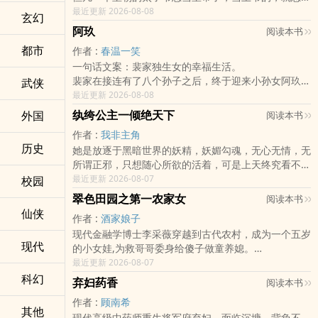
漏了。
最近更新 2026-08-08
玄幻
在柳贞吉眼里，她相公，当朝狮王，就是那个想捡漏的
阿玖
阅读本书
人。
都市
作者 :
春温一笑
本文雷点，一定要看，不适者请点X，多谢：
一句话文案：裴家独生女的幸福生活。
1：女主穿越，男主有妾，全架空，谢绝任何考据。
裴家在接连有了八个孙子之后，终于迎来小孙女阿玖的
武侠
2：作者文笔直白磨叽。
降生，合家欢喜。
最近更新 2026-08-08
3：喜欢就看，不喜欢就点X，喜欢教育作者的请止
慈爱祖父、祖母，痴心爹娘，八个哥哥，小阿玖的婴儿
步。
纨绔公主一倾绝天下
外国
阅读本书
生活，温馨快乐。
4：再次谢绝任何对作者的教育，作者写得不好，您不
作者 :
我非主角
童年美好的像梦境，长大后，阿玖会面临什么样的人
爱看点个X很容易。
历史
她是放逐于黑暗世界的妖精，妖媚勾魂，无心无情，无
生？
5：以后见机再补充……
所谓正邪，只想随心所欲的活着，可是上天终究看不得
必要说明：
公告:本文于周四（5月1）入V，入V当天三更。希望喜
她这么惬意，让她葬身火海，尸骨无存。
最近更新 2026-08-07
校园
1、甜文，1V1；
欢此文，有能力的同学能继续支持。再次多谢各位！
再次睁眼，她是尧月国唯一的公主，不过却是个白痴加
2、日更，有事会请假。
翠色田园之第一农家女
阅读本书
花痴，纨绔不化，刁蛮跋扈，痴恋尧月第一公子，用尽
完结文 ↓☆ 完结文 ↓☆ 完结文 ↓☆ 完结文 ↓☆ 完结文
仙侠
作者 :
酒家娘子
手段让他臣服在自己的裙下，却在新婚之夜被人暗算死
↓
现代金融学博士李采薇穿越到古代农村，成为一个五岁
于非命。
现代
的小女娃,为救哥哥委身给傻子做童养媳。
皇族之人视她为耻辱，天下之人不屑嘲讽，却没人知道
丈夫傻也罢了，还是个面瘫。
最近更新 2026-08-07
那具身体早已换了灵魂。
两间破草屋，一亩三分地，有上顿没下顿，难以温饱。
科幻
黑暗中她勾起妖冶的红唇，媚惑如斯：“如此才有趣
弃妇药香
阅读本书
残酷的生活，逼得李采薇奋发自强，靠着一技之长，带
啊！”
作者 :
顾南希
着丈夫发家致富。
一手敛财、一手兵器，当天下大乱，她惊艳出世，列国
其他
现代高级中药师重生将军府弃妇，面临沉塘、背负不