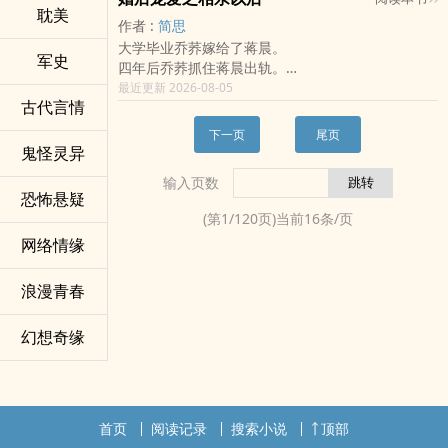
持，我会更加努力。拒绝转载。特此公告！
耽美
什么？青黛瞪大双眼，他们总共才见过两次面吧！
【一朝修成正果】
作者 :
简思
“脱掉。”薄桀傲口风不改，却多解释了一句，“给我
“嫁吗？”
大学毕业乔荞嫁给了蒋晨。
看看伤。”
说这话的不是他，而是她，眉梢轻挑，一脸戏谑。
军史
四年后乔荞抓住蒋晨出轨。
看着一旁的医药箱，青黛才发现自己想多了。
“嫁！”
乔荞的梦想，找个男人认认真真的专泡她一个。“我
最近更新 2026-08-05
“我自己来就行。”男女有别，这种事情还是自己来
说这话的不是她，而是他，眸渡深情，神色严肃。
古代言情
只想问她为什么离婚的？”
吧。
*
中间人：据说好像可能是身体有点问题，结婚几年
“我不想重复第三遍。”
下一页
尾页
【坦诚相对，终见分晓】
了没有孩子。
鬼怪灵异
“要么，就让我来帮你。”薄桀傲嘴角忽地跳起一抹笑
浴室升腾的蒸汽中，隐隐约约能够看到男人雄健的
陆卿总结：这女的就是病咖，不能生。
意，像是冷冬中百花盛开似的。
赤裸背影。
输入页数
“他为什么跟前妻离婚的？”
青黛一愣，薄桀傲已经开始上手准备自力更生了。
恐怖悬疑
她震惊的看着这个整天叫嚷着要爬上她的床，却每
中间人：乔荞,婶儿跟你说，我也是才知道，这男的
“流氓！”
次都只能灰溜溜的去睡沙发的男人。
(第
1
/
120
页)当前
16
条/页
不行，离婚的时候据说把前妻的鼻梁都给打断了，
“啪”的一声，一记响亮的耳光印在薄桀傲俊美无瑕的
“是你？”
网络情缘
是个暴力男，要谁也不能要他。
脸上，格外刺目。
男人回头，大方的展示自己健美的身姿。
乔荞总结：迟到，暴力男
【宝贝篇】
“是我。”
对于乔荞来说，离婚就像是一场噩梦，梦醒了总该
浪漫青春
薄家才五岁的小不点，眨巴着大眼搂着青黛，声音
至此，翻手为云，覆手为雨的Z国身份最为神秘的翘
认清现实的，
软软诺诺地，“妈咪，爸比昨天晚上是不是叫我了
楚权少，终于结束了有妻不能睡的沙发生涯。
幻想奇缘
啊？”
*
青黛一愣，昨天晚上，小宝宝不是很早就回房睡了
【他们一边虐渣，一边高调幸福】
吗？
“苏苏，事情真的不是你想的那样！你听我解释……”
“怎么了？”青黛搂着自己儿子的小身子，笑着问道。
身着灰色西装的男人噗通一声跪在了苏白的面前，
小宝宝童言无忌，“我昨晚起床上厕所的时候，听到
脸上是无尽的慌乱，地上是散落的他与另外一个女
首页
阅读记录
搜索小说
顶部
爸比在房里喊道，‘宝贝，宝贝！’，声音好大呢！”
人在床第厮混的照片。