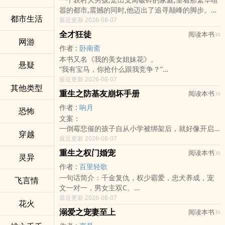
嚣的都市,震撼的同时,他迈出了追寻颠峰的脚步。
都市生活
繁华喧嚣,光华艳丽的都市背后,另一个世界逐渐的浮
最近更新 2026-08-07
现而出。绝代佳人、恐怖战争、奇能秘辛...
全才狂徒
阅读本书
神奇的异能者、疯狂的古武者、各种出乎意料的能
网游
作者 :
卧南斋
力者、演绎出一个惊心动魄的传奇...
本书又名《我的美女姐妹花》。
悬疑
“我有宝马，你抢什么跟我竞争？”
“我有绿源！”
最近更新 2026-08-07
其他类型
“绿源？这是个什么车？怎么从来的没有听说过？”
重生之防基友崩坏手册
阅读本书
“节能环保不烧油，充电半天就能走——电瓶车！”
作者 :
响月
恐怖
文案：
一倒霉悲催的孩子自从小学被绑架后，就好像开启
穿越
了某个奇怪的开关，人生道路上一路遭遇各种男·蛇
最近更新 2026-08-07
精病 ，就在他自我进化，练成了远超常人的心理素
重生之权门婚宠
阅读本书
灵异
质时，他在大学毕业后却被男·蛇（神）精病中的战
作者 :
百里轻歌
斗机‘吃’掉了。
一句话简介：千金复仇，权少霸爱，忠犬养成，宠
就在他打算妥协，准备这么过一辈子时，他TMD居
飞言情
文一对一，男女主双C。
然重生了！
*
最近更新 2026-08-07
重生后的他自然订立了十分伟大的目标，那就是远
花火
【这是一个重生复仇的故事】
离男·蛇精病！
溺爱之宠妻至上
阅读本书
她，苏白，是集万千宠爱于一身的豪门千金，也是
可是……这些男·蛇精病出现的方式为什么和过去完全