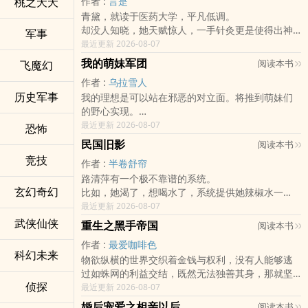
桃之夭夭
作者 :
言是
隐瞒身份的地下组织掌权者。
不同啊摔！
青黛，就读于医药大学，平凡低调。
前一世，为了深爱的男人，她收敛起全部的锋芒尽
注：种田流文
却没人知晓，她天赋惊人，一手针灸更是使得出神
力扮演贤淑女友的角色，却在新婚当日被闺蜜和爱
军事
1VS1
入化。
最近更新 2026-08-07
人狠狠推入火海，受尽折磨香消玉殒。
本文又名
一个冬日寒夜，好心救了个中枪男人。
从天堂到炼狱，她恨！
《破碎家庭儿童实录》
我的萌妹军团
阅读本书
飞魔幻
却没想到，随后而来的竟是无穷无尽的纠缠。
天不亡她，浴火重生。
《变态是怎样练成的》
作者 :
乌拉雪人
救她于危难，送她千金古籍，替她撑场子······
她誓将所有阴谋与陷阱撕开，誓让仇人生不如死，
《蛇精病太可怕我承受不了》
历史军事
我的理想是可以站在邪恶的对立面。将推到萌妹们
好吧，这个男人其实也不错。
誓要望京市风云俱涌！
的野心实现。
***
所有欺她，骗她，辱她，害她的人，通通都要付出
“哥哥，我们要洗澡澡，你和我们一起洗吧......”
最近更新 2026-08-07
薄桀傲，四九城的天之骄子，放肆、桀骜。
恐怖
代价！
“哥哥，我们的胸衣又小了一号......”
一次救命之恩，让他认识了这个看似普通的女人。
【也是一个婚宠大爱的故事】
民国旧影
阅读本书
“哥哥，我们的裙子好看吗......”
从此，却再也放不下。
作为史上第一位在高墙铁栅栏中接受审讯时被求婚
竞技
作者 :
半卷舒帘
“哥哥，我们这样躺在床上就叫做推倒吗......”
以往的骄傲不逊在她面前通通化作了柔情似水。
的女子，她拒绝的很干脆。
路清萍有一个极不靠谱的系统。
不过，拿了我的心，你怎么能不偿还呢？
嫁给他？他有那个资格娶她吗？
玄幻奇幻
比如，她渴了，想喝水了，系统提供她辣椒水一
就让你赔我一辈子吧！
事实上，
瓶。
最近更新 2026-08-07
——————————————
他真的有。
冬天雪花飘飘的时候，系统提供衣服一件，世界顶
武侠仙侠
薄桀傲步步逼近，盯着青黛的目光，灼灼如火。
-
重生之黑手帝国
阅读本书
级名牌，薄薄的蕾丝吊带裙，穿吧，冻不死你才
一字一句，从他的薄唇里吐出，摄人心魄，“青黛，
被背叛过的心早已冰封，而这个男人，却尽如炽烈
作者 :
最爱咖啡色
怪！
我要定你了！”
的火焰，融化她的身子，也融化了她的心灵。
科幻未来
物欲纵横的世界交织着金钱与权利，没有人能够逃
路清萍就带着这个“坑货”系统穿越到了那个战乱纷飞
一句话简介，这就是一个桀骜天才汉子遇上淡定中
“我权翎宇，这一生只爱你一人，只愿娶你一人，只
过如蛛网的利益交结，既然无法独善其身，那就坚
的民国年代。
医软妹子，化身痴情好男人，无限宠溺的甜文。
盼与你白头偕老。嫁给我，你的一切，交给我来背
侦探
守自己所拥有的一切吧！
最近更新 2026-08-07
咦？好像有什么奇怪的东西进来了？
【脱衣篇】
负。”
“这一生我只坚守我的幸福！”——李书豪
公告：本文将于7月21日周一入V，入大家多多支
“脱衣服。”薄桀傲一脸正经。
婚后宠爱之相亲以后
*
阅读本书