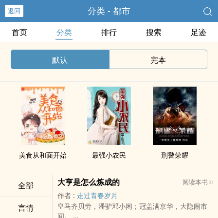
分类 - 都市
返回
首页
分类
排行
搜索
足迹
默认
完本
美食从和面开始
最强小农民
刑警荣耀
大亨是怎么炼成的
阅读本书
全部
作者 :
走过青春岁月
皇马齐贝劳，潘驴邓小闲；冠盖满京华，大隐闹市
言情
间。