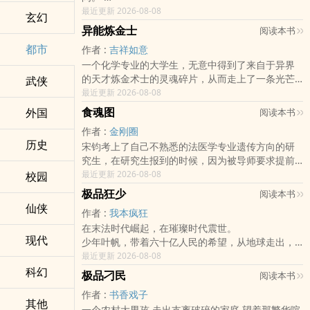
利国利民皮厚心黑，财比陶朱万三。
最近更新 2026-08-08
玄幻
路见不平拔刀相助，势比月笙金荣。
异能炼金士
阅读本书
牛人叶皓东的剽悍人生。
都市
作者 :
吉祥如意
一个化学专业的大学生，无意中得到了来自于异界
的天才炼金术士的灵魂碎片，从而走上了一条光芒
武侠
四射的道路！
最近更新 2026-08-08
控火之力的异能，加上这个世界从没出现过的、威
食魂图
外国
阅读本书
力惊人的炼金术，带来的是无穷无尽的战斗。
作者 :
金刚圈
异能者、黑暗生物一一登场，美女加钞票的强大攻
历史
宋钧考上了自己不熟悉的法医学专业遗传方向的研
势，如何抵挡？
究生，在研究生报到的时候，因为被导师要求提前
看他如何游刃其中！
到校，结果没能顺利住进学生宿舍，从而被安排进
最近更新 2026-08-08
校园
了学院的一栋两层老房子
极品狂少
阅读本书
老房子除了阴森恐怖以外，还有一个高冷美貌的博
仙侠
作者 :
我本疯狂
士生师兄
在末法时代崛起，在璀璨时代震世。
7月17日星期四入V，将有三更
现代
少年叶帆，带着六十亿人民的希望，从地球走出，
#favorite_1{color:#DC143C;font-
征战异世，脚踩尸骨，杀到万族颤栗，最终登临宇
最近更新 2026-08-08
weight:bold;border-style:double;}
宙之巅，俯瞰万域！
科幻
极品刁民
阅读本书
“就算上穷九霄下黄泉，我也一定为你逆天夺命！”
作者 :
书香戏子
——叶帆。
其他
一个农村大男孩,走出支离破碎的家庭,望着那繁华喧