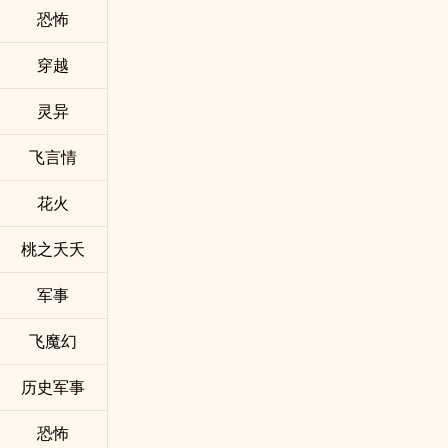
恐怖
穿越
灵异
飞言情
花火
桃之夭夭
军事
飞魔幻
历史军事
恐怖