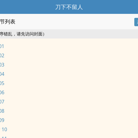
刀下不留人
节列表
序错乱，请先访问封面）
01
02
03
04
05
06
07
08
09
 10