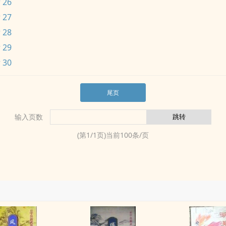
 26
 27
 28
 29
 30
尾页
输入页数
(第
1
/
1
页)当前
100
条/页