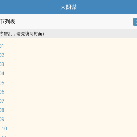
大阴谋
节列表
序错乱，请先访问封面）
01
02
03
04
05
06
07
08
09
 10