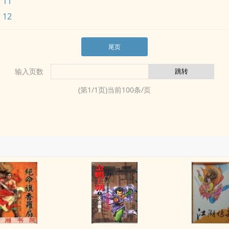
 11
 12
尾页
输入页数
(第
1
/
1
页)当前
100
条/页