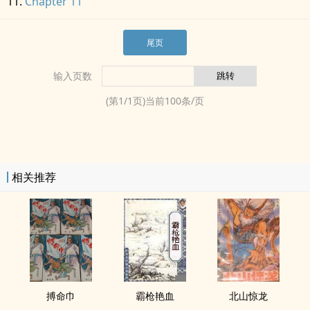
Chapter 11
尾页
输入页数
(第
1
/
1
页)当前
100
条/页
相关推荐
搏命巾
霸枪艳血
北山惊龙