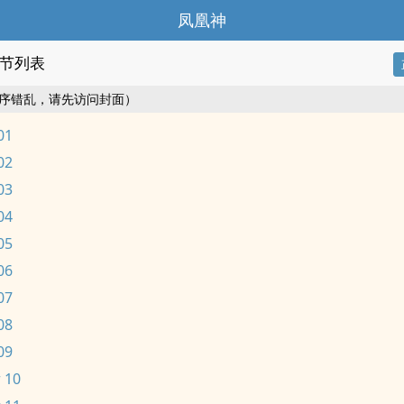
凤凰神
节列表
序错乱，请先访问封面）
01
02
03
04
05
06
07
08
09
 10