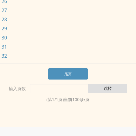
 26
 27
 28
 29
 30
 31
 32
尾页
输入页数
(第
1
/
1
页)当前
100
条/页