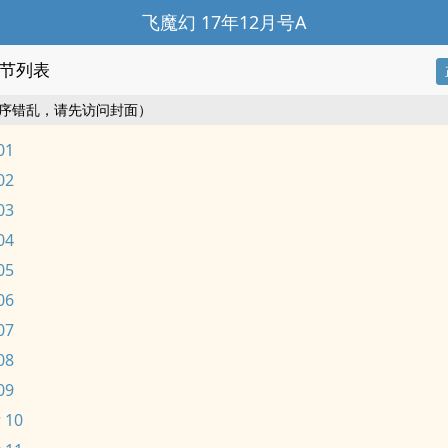
飞魔幻 17年12月号A
节列表
序错乱，请先访问封面）
01
02
03
04
05
06
07
08
09
 10