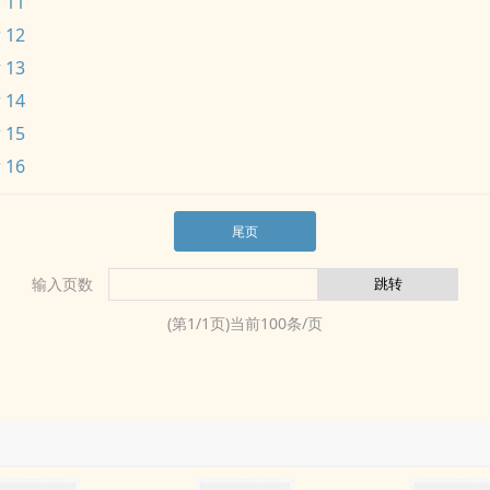
 11
 12
 13
 14
 15
 16
尾页
输入页数
(第
1
/
1
页)当前
100
条/页