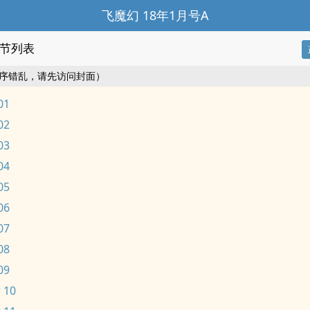
飞魔幻 18年1月号A
节列表
序错乱，请先访问封面）
01
02
03
04
05
06
07
08
09
 10