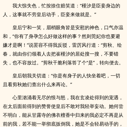
我大惊失色，忙按捺住赔笑道：“槿汐是臣妾身边的
人，这事就不劳皇后动手，臣妾来做就是。”
皇后宁和一笑，眉梢眼角皆是安慰的神色，口气亦温
和，“你有了身孕怎么好做这样的事？然则莞妃你也要避
嫌才是啊！”说罢容不得我反驳，雷厉风行道：“剪秋、绘
春，就由你们领着人去把崔槿汐的居处搜一搜，不要错
失，也不容放过。”剪秋干脆利落答了个“是”，转向便去。
皇后朝我关切道：“你是有身子的人快坐着吧，一切
且看剪秋她们查出什么来再论。”
心里汹涌着无尽的恨与怒，我在玄凌处得到的宠遇，
在太后面前得到的赞誉使皇后不敢对我轻举妄动。她何尝
不明白，能从甘露寺的佛衣檀香中归来的我必定不再是从
前的我，若不能一举彻底扳倒我，她是不会轻易动手的，