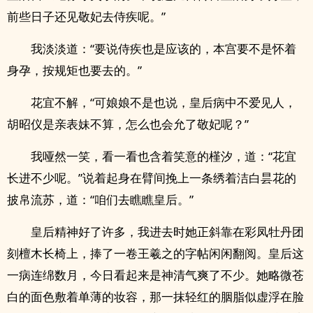
前些日子还见敬妃去侍疾呢。”
我淡淡道：“要说侍疾也是应该的，本宫要不是怀着
身孕，按规矩也要去的。”
花宜不解，“可娘娘不是也说，皇后病中不爱见人，
胡昭仪是亲表妹不算，怎么也会允了敬妃呢？”
我哑然一笑，看一看也含着笑意的槿汐，道：“花宜
长进不少呢。”说着起身在臂间挽上一条绣着洁白昙花的
披帛流苏，道：“咱们去瞧瞧皇后。”
皇后精神好了许多，我进去时她正斜靠在彩凤牡丹团
刻檀木长椅上，捧了一卷王羲之的字帖闲闲翻阅。皇后这
一病连绵数月，今日看起来是神清气爽了不少。她略微苍
白的面色敷着单薄的妆容，那一抹轻红的胭脂似虚浮在脸