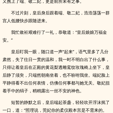
又携上了端、敬二妃，更是前所未有之事。
不过片刻，皇后身后跟着端、敬二妃，浩浩荡荡一群
宫人低腰快步跟随进来。
我忙敛衽艰难行了一礼，恭敬道：“皇后娘娘万福金
安。”
皇后盯我一眼，随口道一声“起来”，语气里多了几分
肃然，失了往日一贯的温和，我一时不明白出了什么事，
只得让着皇后在正殿的黄花梨透雕鸾纹玫瑰椅上坐下，皇
后静了须臾，只端然朝南坐着，也不吩咐我坐。端妃脸上
平静得看不出任何表情，仿佛任何事都与她无关。敬妃扭
着手中的绢子，稍稍露出一丝不安的神色。
短暂的静默之后，皇后端起茶盏，轻轻吹开浮沫抿了
一口，道：“照理说，莞妃你的柔仪殿本宫是不需来的。