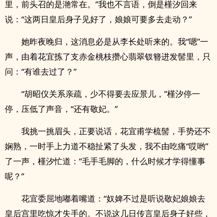
里，前头召的是滟常在。”我也不言语，倒是槿汐回来
说：“这两日皇后身子见好了，娘娘可要多去走动？”
她昨夜晚归，这消息必是从李长处听来的。我“嗯”一
声，由着花宜拣了支赤金桃枝攒心翡翠钗簪进发髻里，只
问：“有谁去过了？”
“胡昭仪关系亲疏，少不得要去应景儿，”槿汐停一
停，压低了声音，“还有敬妃。”
我挑一挑眉头，正要说话，花宜甫学梳髻，手势还不
娴熟，一时手上力道不稳扯紧了头发，我不由吃痛“哎哟”
了一声，槿汐忙道：“毛手毛脚的，什么时候才学得懂事
呢？”
花宜委屈地嘟着嘴道：“奴婢不过是听说敬妃娘娘去
皇后宫里吃惊才失手的。不说这几日传言皇后身子好些，