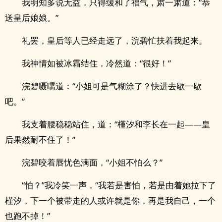
我明知多说无益，只得缓和了福气，肃一肃道：“恭
送皇后娘娘。”
礼罢，皇后等人已经走远了，浣碧忙扶着我起来。
我神情如被冰霜结住，冷然道：“很好！”
浣碧嗫嚅道：“小姐可是气糊涂了？快进去歇一歇
吧。”
我支着腰稳稳站住，道：“槿汐和李长在一起——皇
后果然耐不住了！”
浣碧咬着唇忧色满面，“小姐不怕么？”
“怕？”我冷笑一声，“我若是害怕，若是由着她拉下了
槿汐，下一个被带走的人或许就是你，再是我自己，一个
也跑不掉！”