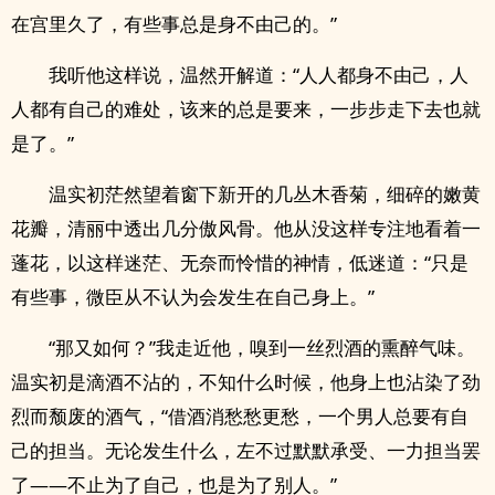
在宫里久了，有些事总是身不由己的。”
我听他这样说，温然开解道：“人人都身不由己，人
人都有自己的难处，该来的总是要来，一步步走下去也就
是了。”
温实初茫然望着窗下新开的几丛木香菊，细碎的嫩黄
花瓣，清丽中透出几分傲风骨。他从没这样专注地看着一
蓬花，以这样迷茫、无奈而怜惜的神情，低迷道：“只是
有些事，微臣从不认为会发生在自己身上。”
“那又如何？”我走近他，嗅到一丝烈酒的熏醉气味。
温实初是滴酒不沾的，不知什么时候，他身上也沾染了劲
烈而颓废的酒气，“借酒消愁愁更愁，一个男人总要有自
己的担当。无论发生什么，左不过默默承受、一力担当罢
了——不止为了自己，也是为了别人。”