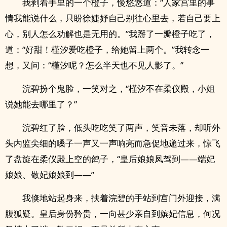
我剥着手里的一个橙子，慢悠悠道：“人家宫里的事
情我能说什么，只盼徐婕妤自己别往心里去，若自己要上
心，别人怎么劝解也是无用的。”我掰了一瓣橙子吃了，
道：“好甜！槿汐爱吃橙子，给她留上两个。”我转念一
想，又问：“槿汐呢？怎么半天也不见人影了。”
浣碧扮个鬼脸，一笑对之，“槿汐不在柔仪殿，小姐
说她能去哪里了？”
浣碧红了脸，低头吃吃笑了两声，笑音未落，却听外
头内监尖细的嗓子一声又一声响亮而急促地递过来，惊飞
了盘旋在柔仪殿上空的鸽子，“皇后娘娘凤驾到——端妃
娘娘、敬妃娘娘到——”
我倏地站起身来，扶着浣碧的手站到宫门外迎接，满
腹狐疑。皇后身份矜贵，一向甚少亲自到嫔妃信息，何况