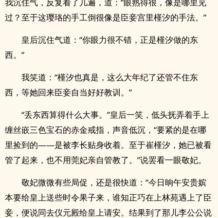
我沉住气，反复看了几遍，道：“眼熟得很，像是哪里见
过？至于这璎珞的手工倒很像是臣妾宫里槿汐的手法。”
皇后沉住气道：“你眼力很不错，正是槿汐做的东
西。”
我笑道：“槿汐也真是，这么大年纪了还管不住东
西，等她回来臣妾自当好好教训。”
“丢东西算得什么大事。”皇后一笑，低头抚弄着手上
缠丝嵌三色宝石的赤金戒指，声音低沉，“要紧的是在哪
里捡到的——是被李长贴身收着。至于崔槿汐，她已被看
管了起来，也不用莞妃亲自管教了。”说罢看一眼敬妃。
敬妃微微有些局促，还是很快道：“今日晌午安贵嫔
本要给皇上送些时令果子来，谁知正巧在上林苑遇上了臣
妾，便说同去仪元殿给皇上请安。结果到了那儿李公公说