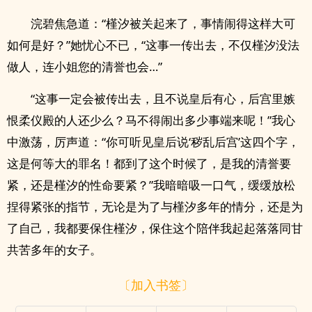
浣碧焦急道：“槿汐被关起来了，事情闹得这样大可
如何是好？”她忧心不已，“这事一传出去，不仅槿汐没法
做人，连小姐您的清誉也会…”
“这事一定会被传出去，且不说皇后有心，后宫里嫉
恨柔仪殿的人还少么？马不得闹出多少事端来呢！”我心
中激荡，厉声道：“你可听见皇后说‘秽乱后宫’这四个字，
这是何等大的罪名！都到了这个时候了，是我的清誉要
紧，还是槿汐的性命要紧？”我暗暗吸一口气，缓缓放松
捏得紧张的指节，无论是为了与槿汐多年的情分，还是为
了自己，我都要保住槿汐，保住这个陪伴我起起落落同甘
共苦多年的女子。
〔加入书签〕