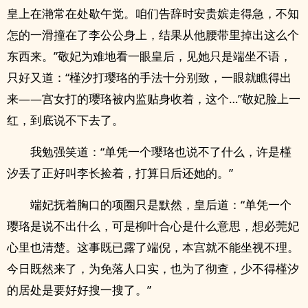
皇上在滟常在处歇午觉。咱们告辞时安贵嫔走得急，不知
怎的一滑撞在了李公公身上，结果从他腰带里掉出这么个
东西来。”敬妃为难地看一眼皇后，见她只是端坐不语，
只好又道：“槿汐打璎珞的手法十分别致，一眼就瞧得出
来——宫女打的璎珞被内监贴身收着，这个…”敬妃脸上一
红，到底说不下去了。
我勉强笑道：“单凭一个璎珞也说不了什么，许是槿
汐丢了正好叫李长捡着，打算日后还她的。”
端妃抚着胸口的项圈只是默然，皇后道：“单凭一个
璎珞是说不出什么，可是柳叶合心是什么意思，想必莞妃
心里也清楚。这事既已露了端倪，本宫就不能坐视不理。
今日既然来了，为免落人口实，也为了彻查，少不得槿汐
的居处是要好好搜一搜了。”