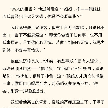
“男人的担当？”他迟疑着道：“娘娘，不——嬛妹妹，
若我曾经犯下弥天大错，你是否会原谅我？”
我只觉得他目光凄苦，似有千言万语凝噎，只是说不
出口，当下不假思索道：“即便你做错了任何事，也不用
我来原谅，只要你问心无愧。若做不到问心无愧，就尽力
弥补，不要再有错失。”
他低头沉吟良久，“其实，有些事或许是有人强求，
或许是顺其自然——”他苦笑，“连我自己都不明白，遑论
是你。”他拂袖，镇静了神色，道：“娘娘方才所托沈淑媛
一事，微臣自当竭尽全力，赴汤蹈火亦在所不辞。”说
罢，躬身一拜缓缓退出。
我望着他离去的背影，官服的严谨庄重之下，平添了