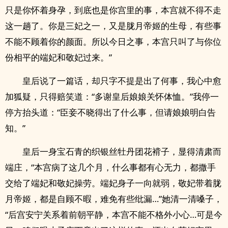
只是你怀着身孕，到底也是你宫里的事，本宫就不得不走
这一趟了。你是三妃之一，又是胧月帝姬的生母，有些事
不能不顾着你的颜面。所以今日之事，本宫只叫了与你位
份相平的端妃和敬妃过来。”
皇后说了一篇话，却只字不提是出了何事，我心中愈
加狐疑，只得赔笑道：“多谢皇后娘娘关怀体恤。”我停一
停方抬头道：“臣妾不晓得出了什么事，但请娘娘明白告
知。”
皇后一身宝石青的织银丝牡丹团花褙子，显得清肃而
端庄，“本宫病了这几个月，什么事都有心无力，都撒手
交给了端妃和敬妃操劳。端妃身子一向就弱，敬妃带着胧
月帝姬，都是自顾不暇，难免有些纰漏…”她清一清嗓子，
“后宫安宁关系着前朝平静，本宫不能不格外小心…可是今