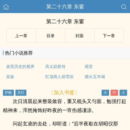
第二十六章 东窗
第二十六章 东窗
上ー章
目录
封面
下ー章
热门小说推荐
放宽历史的视界
高太尉新传
观音
皇族
红顶商人胡雪岩
爝火五羊城
〔加入书签〕
次日清晨起来整装敛容，重又梳头又匀面，勉强打起
精神来，浑然掩饰好昨夜的一宵伤感凄凉。
问起玄凌的去处，却听道：“后半夜歇在胡昭仪那