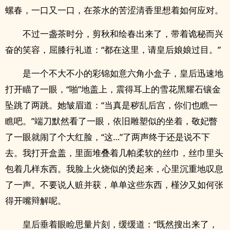
螺春，一口又一口，在茶水的苦涩清香里想着如何应对。
不过一盏茶时分，剪秋和绘春出来了，带着诡秘而兴
奋的笑容，屈膝行礼道：“都在这里，请皇后娘娘过目。”
是一个不大不小的彩锦如意六角小盒子，皇后迅速地
打开瞄了一眼，“啪”地盖上，震得耳上的雪花黑耀石镶金
坠跳了两跳。她皱眉道：“当真是秽乱后宫，你们也瞧一
瞧吧。”端刀默然看了一眼，依旧雕塑似的坐着，敬妃瞥
了一眼就闹了个大红脸，“这…”了两声终于还是说不下
去。我打开盒盖，里面堆叠着几帕柔软的丝巾，丝巾里头
包着几样东西。我脸上火烧似的烫起来，心里沉重地叹息
了一声。不要说人赃并获，单单这些东西，槿汐又如何张
得开嘴辩解呢。
皇后垂着眼睑思量片刻，缓缓道：“既然搜出来了，