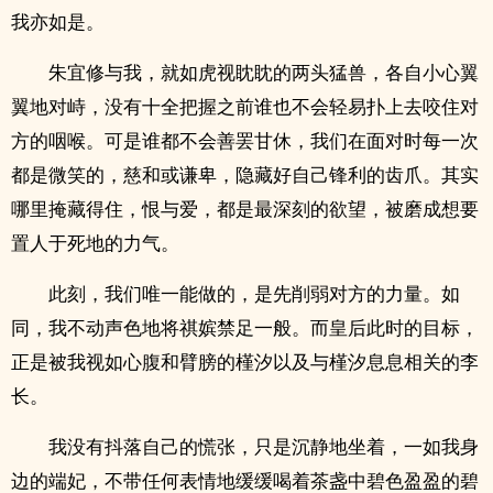
我亦如是。
朱宜修与我，就如虎视眈眈的两头猛兽，各自小心翼
翼地对峙，没有十全把握之前谁也不会轻易扑上去咬住对
方的咽喉。可是谁都不会善罢甘休，我们在面对时每一次
都是微笑的，慈和或谦卑，隐藏好自己锋利的齿爪。其实
哪里掩藏得住，恨与爱，都是最深刻的欲望，被磨成想要
置人于死地的力气。
此刻，我们唯一能做的，是先削弱对方的力量。如
同，我不动声色地将祺嫔禁足一般。而皇后此时的目标，
正是被我视如心腹和臂膀的槿汐以及与槿汐息息相关的李
长。
我没有抖落自己的慌张，只是沉静地坐着，一如我身
边的端妃，不带任何表情地缓缓喝着茶盏中碧色盈盈的碧