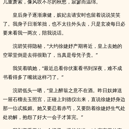
几重萧索，像风吹不尽的秋愁，寂寥而温绵。
皇后身子逐渐康健，嫔妃去请安时也留着说说笑笑
了。我身子日渐笨拙，也不太往外头去，只是玄凌每日必
要来看我一两次，陪我说话。
浣碧笑得隐秘，“大约徐婕妤产期将近，皇上去她的
空翠堂倒是去得很勤了，当真是母凭子贵。”
我笑着嗔她，“最近总看你伏案看书到深夜，难不成
书看得多了嘴就这样刁了。”
浣碧低头一哂，“皇上醉翁之意不在酒。昨日奴婢送
一屉石榴去玉照宫，正碰上刘德仪出来，直说徐婕妤身边
那一位忒狐媚。她又要忍着赤芍，又要防着徐婕妤生气处
处劝解，抱怨了好大一会子才算完。”