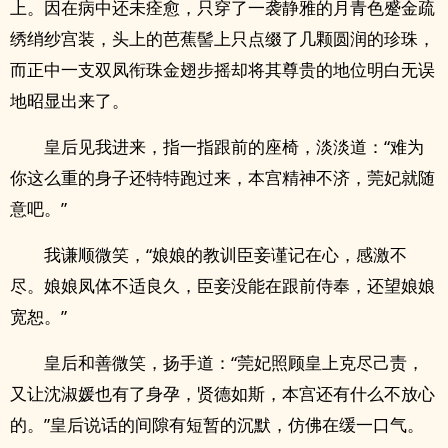
上。因在病中还未痊愈，只穿了一袭静雅的月青色蹙金疏
绣绡纱宫装，头上的芭蕉髻上只点缀了几颗圆润的珍珠，
而正中一支双凤衔珠金翅步摇却将其尊贵的地位明白无误
地昭显出来了。
皇后见我进来，指一指跟前的座椅，淡淡道：“难为
你这么重的身子还特特跑过来，本宫精神不济，莞妃就随
意吧。”
我谦顺微笑，“娘娘的教训臣妾谨记在心，感激不
尽。娘娘凤体不适良久，臣妾没能在跟前侍奉，还望娘娘
宽恕。”
皇后和善微笑，扬手道：“莞妃照顾皇上克尽己责，
又让沈淑媛也有了身孕，贤德如斯，本宫还有什么不放心
的。”皇后说话的间隙有短暂的沉默，仿佛在缓一口气。