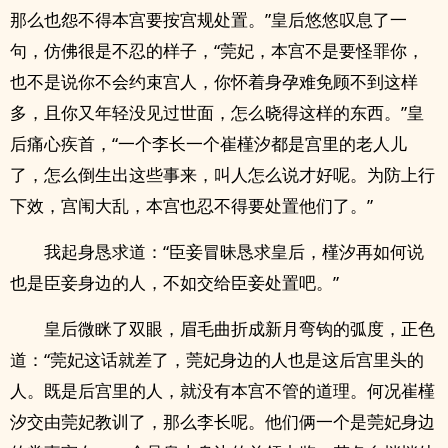
那么也怨不得本宫要按宫规处置。”皇后悠悠叹息了一
句，仿佛很是不忍的样子，“莞妃，本宫不是要怪罪你，
也不是说你不会约束宫人，你怀着身孕难免顾不到这样
多，且你又年轻没见过世面，怎么晓得这样的东西。”皇
后痛心疾首，“一个李长一个崔槿汐都是宫里的老人儿
了，怎么倒生出这些事来，叫人怎么说才好呢。为防上行
下效，宫闱大乱，本宫也忍不得要处置他们了。”
我起身恳求道：“臣妾冒昧恳求皇后，槿汐再如何说
也是臣妾身边的人，不如交给臣妾处置吧。”
皇后微眯了双眼，眉毛曲折成新月弯钩的弧度，正色
道：“莞妃这话就差了，莞妃身边的人也是这后宫里头的
人。既是后宫里的人，就没有本宫不管的道理。何况崔槿
汐交由莞妃教训了，那么李长呢。他们俩一个是莞妃身边