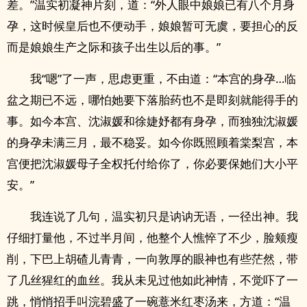
差。”温实初凝神片刻，道：“外人眼中娘娘已有八个月身
孕，这时候皇后也不便动手，娘娘暂可无虞，要担心的反
而是娘娘生产之际和孩子出生以后的事。”
我“嗯”了一声，思虑更重，不由道：“本宫的身孕…临
盆之期已不远，哪怕她要下落胎药也不是即刻就能得手的
事。如今本宫、沈淑媛和徐婕妤都有身孕，而独独沈淑媛
的身孕未满三月，最不稳妥。如今你既照顾着棠梨宫，本
宫便把沈淑媛母子全权托付给你了，你必要保她们大小平
安。”
我连说了几句，温实初只是讷讷无语，一径出神。我
仔细打量他，不过半月间，他整个人憔悴了不少，脸颊瘦
削，下巴上胡碴儿青青，一向敦厚的眼神也有些茫然，带
了几丝猩红的血丝。我从未见过他如此神情，不觉吓了一
跳，悄悄招手叫浣碧盛了一碗薏米红枣汤来，方道：“温