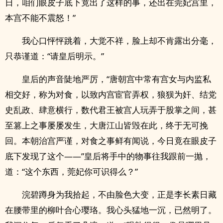
日，咱们眼皮子底下竟出了这样的事，还出在莞妃宫里，
本宫不能不震怒！”
我心口怦怦跳着，大觉不祥，脸上却不肯露出分毫，
只恭谨道：“请皇后明示。”
皇后的声音陡地严厉，“唐朝宫中常有宫女与内监私
相交好，称为对食，以致内宫宦官弄权，狼狈为奸、结党
史乱政、肆意横行，数代君王被宫人玩弄于股掌之间，甚
至篡上之事屡屡发生，大唐江山皆毁在此，终于无可挽
回。本朝治宫严谨，对食之事鲜有闻说，今日竟在眼皮子
底下发现了这个——”皇后将手中的物事往我跟前一抛，
道：“这个东西，莞妃你可识得么？”
浣碧蹲身为我拾起，不由脸色大变，正是李长素日藏
在腰带里的柳叶合心璎珞。我心头猛地一沉，已然明了。