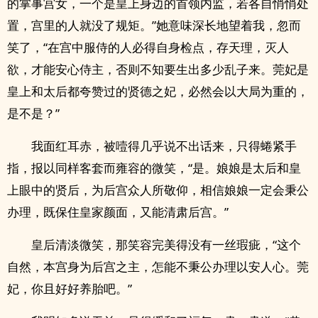
的掌事宫女，一个是皇上身边的首领内监，若各自悄悄处
置，宫里的人就没了规矩。”她意味深长地望着我，忽而
笑了，“在宫中服侍的人必得自身检点，存天理，灭人
欲，才能安心侍主，否则不知要生出多少乱子来。莞妃是
皇上和太后都夸赞过的贤德之妃，必然会以大局为重的，
是不是？”
我面红耳赤，被噎得几乎说不出话来，只得蜷紧手
指，报以同样客套而雍容的微笑，“是。娘娘是太后和皇
上眼中的贤后，为后宫众人所敬仰，相信娘娘一定会秉公
办理，既保住皇家颜面，又能清肃后宫。”
皇后清淡微笑，那笑容完美得没有一丝瑕疵，“这个
自然，本宫身为后宫之主，怎能不秉公办理以安人心。莞
妃，你且好好养胎吧。”