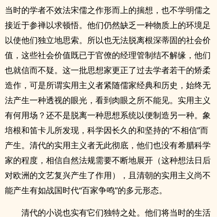
当时的学者不效法宋儒之作形而上的揣想，也不学明儒之
接近于参禅以求顿悟。他们仍然缺乏一种物质上的环境足
以使他们独立地思索。所以也无法脱离根深蒂固的社会价
值，这些社会价值既已于官僚的经理管制结不解缘，他们
也就信而不疑。这一批思想家更正了过去学者若干的矫柔
造作，可是所谓实用主义者紧随儒家经典和历史，始终无
法产生一种透视的眼光，看到肉眼之所不能见。实用主义
有何用场？还不是脱离一种思想系统以便制造另一种。象
培根和笛卡儿所发现，科学因长久的和坚持的“不相信”而
产生。清代的实用主义者无此彻底，他们也没有希腊科学
家的程度，相信自然法规需要不断地展开（这种想法日后
对欧洲的文艺复兴产生了作用），且清朝的实用主义尚不
能产生有如战国时代“百家争鸣”的多元形态。
清代的小说也实有它们独特之处。他们将当时的生活