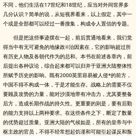
不同，他们生活在17世纪和18世纪，应当对外间世界多
几分认识？简单的说，从短视界看来，以上假定，其中一
个或是全部都可以经过一番搜集，构成令人置信的专题。
但是把这些事迹摆在一起，前后贯通地看来，我们觉
得当中有无可避免的地缘政④治因素在，它的影响超过所
有历史人物及各朝代作为的总和。本书在前述各章内，前
后提出各种议论，综合起来都可以归并于亚洲大陆整体性
所赋予历史的影响。既有2000英里容易被人侵*的前方，
中国不得不构成一体，于是才能生存。战略上的需要不仅
要顾及攻势的力量，能对沙漠地带有冲击力，尤其要整备
后方，造成长期作战的持久性。更重要的则是，要有后勤
的能力支持以上两种要求。在这些条件之下，断定了数量
的优势超过质量。亚洲大陆的气候如是，所有的皇帝与中
枢主政的官员，不得不经常想起饥谨和可能引起谋反和叛