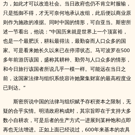
力，如此才可以改造社会。当日政府也仍不肯立时服输，
只是抵御不得，才无可奈何地承认改组，此后便以商业原
则作为施政的准据。同时中国的情形，可自亚当。斯密所
述一节看出，他说：“中国历来就是世界上一个顶富裕，
也是一个最肥沃，耕耘最得法，最勤奋而人口众多的国
家。可是看来她长久以来已在停滞状态。马可波罗在500
多年前游历该国，盛称其耕种、勤劳与人口众多的情形，
和今日旅行该国者所说几乎一模一样。可能远在当日之
前，这国家法律与组织系统容许她聚集财富的最高程度业
已到达。”
斯密所说中国的法律与组织赋予存积资本之限制，无
疑的合乎实情。明清政府构成时，其宗旨即在于支持大多
数小自耕农，可是后者的生产方式一进展到某种饱和点即
再也无法增进。正如上面已经说过，600年来基本的农具