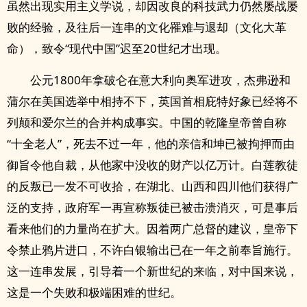
虽然出现实用主义学说，却因改良的科技武力仍然屡战屡
败的经验，及往后一连串的文化罹难与退却（文化大革
命），致令“现代中国”迟至20世纪才出现。
公元1800年拿破仑在意大利向奥军进攻，杰弗逊和
蒲尔在美国选举中相持不下，英国首相庇特好象已经将不
列颠和爱尔兰的合并构成事实。中国的乾隆皇帝曾自称
“十全老人”，死去不过一年，他的亲信和坤已被拘押而由
御旨令他自裁，从他家中没收的财产以亿万计。白莲教徒
的反叛已一发不可收拾，在湖北、山西和四川他们获得广
泛的支持，政府军一再宣称叛徒已被击溃消灭，可是事后
看来他们的力量尚在扩大。因着两广总督的建议，皇帝下
令禁止鸦片进口，不许白银输出已在一年之前奉旨施行。
这一连串发展，引导着一个新世纪的来临，对中国来说，
这是一个失败和极端困难的世纪。