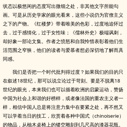
状态以极悠闲的态度写出微细之处，非其他文字所能勾
画。可是从历史学家的眼光看来，这些小说仍为官僚主义
之下的产物。《红楼梦》带着唯美的色彩，过度地追怀过
去，过于感情化，过于女性味；《儒林外史》极端讽刺，
却好象一部论文集。作者之愤怒和自我怜惜表彰着他们生
活范围之窄狭，他们的读者与爱慕者想必深切地了解而具
同感。
我们是否把一个时代批判得过度？如果我们的目的只
在叙述18世纪，那可以说立论过于苛刻。要是不脱离18
世纪的眼光，本来我们也可以循着欧洲的启蒙运动，赞扬
中国为社会上和谐的好榜样，或者像法国的重农主义者一
样，相信中国人总是将注意力集中在要紧之处，再不然又
可以学着当日的技工，欣赏着各种中国式（chinoiserie）
的物品，从柚木桌椅上的镂空雕刻到几尺高的漆器花瓶。