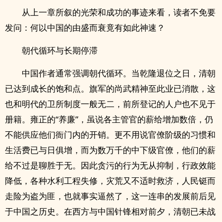
从上一章所叙的光荣和成功的事迹来看，读者不免要
发问：何以中国的由盛而衰竟有如此神速？
朝代循环与长期停滞
中国作者通常强调朝代循环。当乾隆退位之日，清朝
已达到成长的饱和点。旗军的尚武精神至此业已消散，这
也和明代的卫所制度一般无二，前所登记的人户也不见于
册籍。雍正的“养廉”，虽说各主管官的薪给增加数倍，仍
不能供应他们衙门内的开销。更不用说官僚阶级的习惯和
生活费已与日俱增，而为数万千的中下级官僚，他们的薪
给不过是聊胜于无。因此贪污的行为无从抑制，行政效能
降低，各种水利工程失修，灾荒又不适时救济，人民铤而
走险为盗为匪，也就事实逼然了，这一连串的发展前后见
于中国之历史。在西方与中国针锋相对前夕，清朝已未战