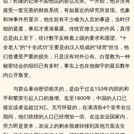
说：乾隆的记录不如他说的那么完美。一开始，他并没有
接受一套完善的财政系统，有如最近的研究所发现。也象
和坤事件所显示，他生前有不少难为人言的事迹，当时仔
细的遮羞，事后才逐渐暴露。传统官僚主义的作风，真理
总是由上至下，统计数字反映着上级的要求和愿望。“十
全老人”的“十全武功”主要是由汉人组成的“绿营”担当，他
们曾遭受严重的损失，只是没有对外公布。白莲教为一种
秘密结会的组织已有多时，事实上也在他御宇的最后数年
内公开叛变。
与群众暴动密切相关的，是由于过去150年内部的和
平和繁荣引起人口的激增。迄至1800年，中国的人口已
接近或者远超过3亿。无可怀疑的，在满清前4个皇帝在位
期间，他们统辖的人口已经增加一倍。在这农业国家内，
劳力即是资本，农业上的剩余很难转移到其他方面去生