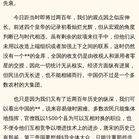
先衰。
今日距当时即将过两百年，我们的观点因之似应伸
长。前述四个皇帝的记录初看灿烂光辉，但从宏观的角度
判断已与时代相违。虽有剩余的款项来往手中，但他们从
未用以改造上端组织或者加强上下之间的联系，这时仍然
没有一个**的金库，全国的收支仍是由收税人和派用者零
星的交授，因此一切统计无从核实。经济方面纵有进展，
但民法仍无长进，也不能相辅而行。中国仍不过是一个多
数农村的大集团。
也只是因为我们又有了近两百年历史的纵深，我们可
以看出中国的**，说来容易做时困难。多数农民只能集体
地指挥，官僚既以1500个县为可以互相对换的职位，也
不便令他们互相竞争以增进技术上的进步，唐宋的历史已
有殷鉴，第三帝国要想领§导全体大众，只能注重那些共