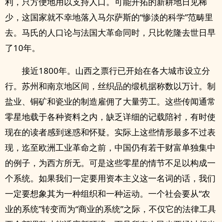
利，只方便地用以支持人口。可能开拓的新耕地日见稀
少，这国家就不幸地落入马尔萨斯的“惨淡的科学”范畴里
去。马氏的人口论与法国大革命同时，只比乾隆去世日早
了10年。
接近1800年。山西之票行已开始在各大城市设立分
行。苏州和南京地区间，丝织品的缎机据称数以万计。制
盐业、铜矿和瓷业的制造雇佣了大量劳工。这些传闻通常
零星地载于各种资料之内，缺乏详细的记载陪衬，有时使
现在的读者感到迷惑和怀疑。实际上这些情形最多不过表
现，迄至欧洲工业革命之前，中国仍有若干财富单独集中
的例子，为西方所无。可是这些零星的情节不足以构成一
个系统。如果我们一定要用资本主义这一名词的话，我们
一定要想象其为一种组织和一种运动。一个社会要从“农
业的系统”转变而为“商业的系统”之际，不仅它的法律工具