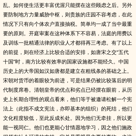
乱。如何使生活更丰富优渥只能摆在这些顾虑之后。另外
要防制地方力量威胁中枢，则贵族的庄园不容考虑，在此
情况下只有向个体农户直接抽税。简单均一成了当中最重
要的原则。开庭审案在这种体系下不容易，法庭的用费以
及训练一批精通法律的职业人才都得再三考虑。有了以上
的前提，则在经济上比较合适的安排，如唐宋之交“五代
十国”时，南方比较有效率的国家设施都不能经久。中国
历史上的大帝国如汉如唐都是建立在粗线条的基础之上。
宋朝对货币的着眼较为前进，可是结果仍被比较落后的明
代制度席卷。清朝皇帝的优点和劣点已经摆在眼前，从历
史上长期合理性的观点看来，他们等于被邀请松解一个宪
法上（此指不成文宪法，亦即基本的组织）的死结，他们
文化程度较低，至此反成长处。因为他们无牵挂，所以更
能一视同仁。他们也更能心甘情愿地学习，因之他们施政