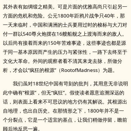
其外表有如绸缎之精美。可是片面的优雅高尚只引起另一
方面的危机和危险。公元1800年距鸦片战争只40年，那
一天来临时，中国和满洲的士兵要用过时的梭标与大刀对
付一群以540尊火炮摆在16艘船舰之上渡海而来的敌人。
以后尚有接着而来的150年苦难事迹，这些事迹也都是源
于同一基本原因而产生的压力与紧张性，一路下去终至于
文化大革命。外间的观察者看不清其来龙去脉，所做分
析，才会以“疯狂的根源”（RootofMadness）为题。
我们虽对18世纪中国有苛刻的批判，其用意无非说明
此中确有“根源”，但无“疯狂”。假使读者愿意追溯深远的
话，则表面上看来不可思议的地方仍有其解说。其根源出
自地理，也出自历史。在那情形之下，1800年并不是一
个分裂点，它是一个适宜的基点，让我们稍做停留，瞻前
顾后地反思一遍。