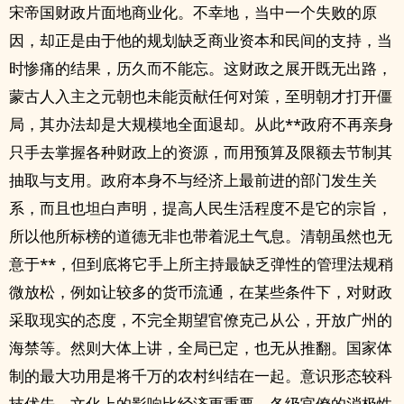
宋帝国财政片面地商业化。不幸地，当中一个失败的原
因，却正是由于他的规划缺乏商业资本和民间的支持，当
时惨痛的结果，历久而不能忘。这财政之展开既无出路，
蒙古人入主之元朝也未能贡献任何对策，至明朝才打开僵
局，其办法却是大规模地全面退却。从此**政府不再亲身
只手去掌握各种财政上的资源，而用预算及限额去节制其
抽取与支用。政府本身不与经济上最前进的部门发生关
系，而且也坦白声明，提高人民生活程度不是它的宗旨，
所以他所标榜的道德无非也带着泥土气息。清朝虽然也无
意于**，但到底将它手上所主持最缺乏弹性的管理法规稍
微放松，例如让较多的货币流通，在某些条件下，对财政
采取现实的态度，不完全期望官僚克己从公，开放广州的
海禁等。然则大体上讲，全局已定，也无从推翻。国家体
制的最大功用是将千万的农村纠结在一起。意识形态较科
技优先，文化上的影响比经济更重要，各级官僚的消极性