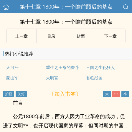
第十七章 1800年：一个瞻前顾后的基点
第十七章 1800年：一个瞻前顾后的基点
上ー章
目录
封面
下ー章
热门小说推荐
天可汗
重生之王爷的奋斗
三国之生化狂人
蒙山军
大明官
君临战国
〔加入书签〕
前言
公元1800年前后，西方人因为工业革命的成功，促
进了文明**，也开启现代国家的序幕；但同时期的中国，