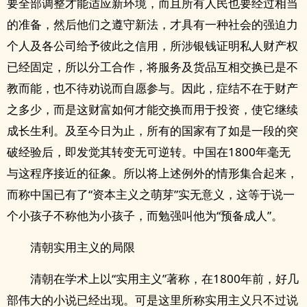
要全部调整才能适应新环境，而且所有人民也要经过相当
的准备，然后他们之遵守新法，才具有一种社会的强迫力
个人及各公司给予彼此之信用，所涉银钱证明私人财产权
已经固定，所以分工合作，将服务及货品互相交换已是不
教而能，也不待劝说而自愿参与。因此，症结不在于财产
之多少，而是这财富如何才能交换而用于投资，使它继续
成长生利。及至今日为止，所有的国家有了如是一段的突
破经验后，即发觉其转变无可逆转。中国在1800年毫无
与这程序接近的征象。所以将上述例外的情形集合起来，
而称中国已有了“资本主义之萌芽”实无意义，这等于说一
个小孩子不称他为小孩子，而勉强叫他为“预备­成‎​人​‌”。
清朝实用主义的局限
清朝在学术上以“实用主义”著称，在1800年前，好几
部伟大的小说已经出现。可是这里所称实用主义只不过说