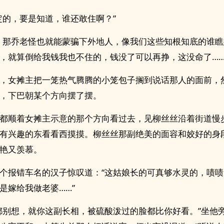
定的，要是知道，谁还敢住啊？”
，那乔老怪也就能蒙骗下外地人，像我们这些知根知底的谁
，就算倒给我钱我也不住的，钱没了可以再挣，这没命了……
，女摊主把一笼热气腾腾的小笼包子搁到说话那人的面前，
，下巴朝某个方向摆了摆。
都顺着女摊主示意的那个方向看过去，见柳丝丝沿着街道慢
有兴趣的东看看西摸摸。柳丝丝那副绝美的面容和姣好的身
艳又羡慕。
个报错车名的汉子惊叹道：“这姑娘长的可真够水灵的，啧
是嫁给我做老婆……”
都别想，就你这副长相，被硫酸泼过的脸都比你好看。”坐他