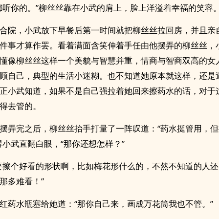
都听你的。”柳丝丝靠在小武的肩上，脸上洋溢着幸福的笑容
合院，小武放下早餐后第一时间就把柳丝丝拉回房，并且亲
件事才算作罢。看着满面含笑伸着手任由他摆弄的柳丝丝，
懂像柳丝丝这样一个美貌与智慧并重，情商与智商双高的女
顾自己，典型的生活小迷糊。也不知道她原本就这样，还是
正小武知道，如果不是自己强拉着她回来擦药水的话，对于
得去管的。
摆弄完之后，柳丝丝抬手打量了一阵叹道：“药水挺管用，
得小武直翻白眼，“那你还想怎样？”
要擦个好看的形状啊，比如梅花形什么的，不然不知道的人
那多难看！”
红药水瓶塞给她道：“那你自己来，画成万花筒我也不管。”