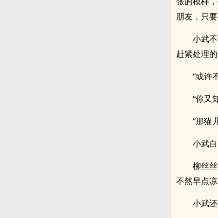
张的模样，
朋友，只要
小武不
赶紧处理的
“或许
“你又
“那猫
小武白
柳丝丝
不然早点凉
小武还