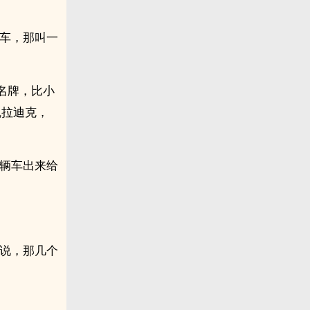
轿车，那叫一
名牌，比小
凯拉迪克，
开辆车出来给
们说，那几个