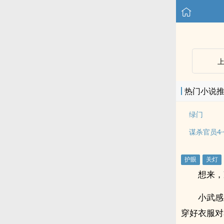
热门小说
绿门
谋杀官员4
想来，
小武感
穿好衣服对