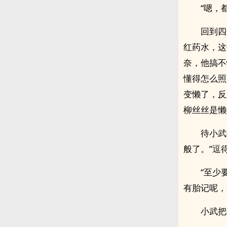
“嗯，
回到四
红药水，这
奈，他搞不
懂得怎么照
变懒了，反
柳丝丝是懒
待小武
般了。”逗
“至少
有胎记呢，
小武把