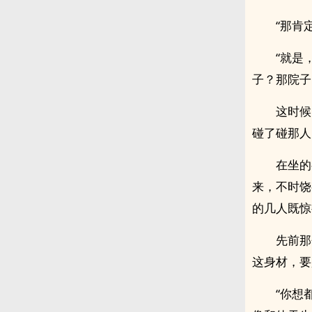
“那肯
“就是
子？那院子
这时候
碰了碰那人
在坐的
来，不时饶
的几人既惊
先前那
这身材，要
“你想