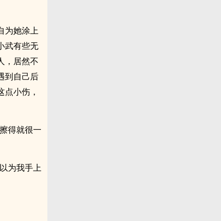
。
自为她涂上
小武有些无
人，居然不
遇到自己后
这点小伤，
但擦得就很一
还以为我手上