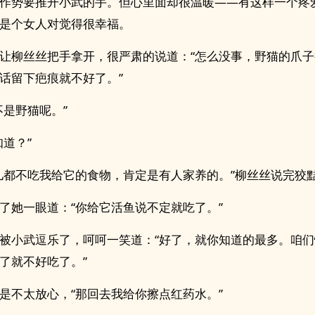
作势要推开小武的手。但心里面却很温暖——有这样一个疼
是个女人对觉得很幸福。
让柳丝丝把手拿开，很严肃的说道：“怎么没事，野猫的爪
话留下疤痕就不好了。”
不是野猫呢。”
知道？”
儿都不吃我给它的食物，肯定是有人家养的。”柳丝丝说完狡
了她一眼道：“你给它活鱼说不定就吃了。”
被小武逗乐了，呵呵一笑道：“好了，就你知道的最多。咱
了就不好吃了。”
是不太放心，“那回去我给你擦点红药水。”