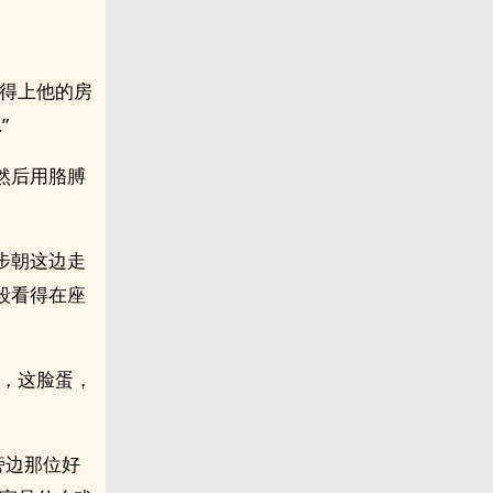
瞧得上他的房
”
然后用胳膊
步朝这边走
段看得在座
啧，这脸蛋，
旁边那位好