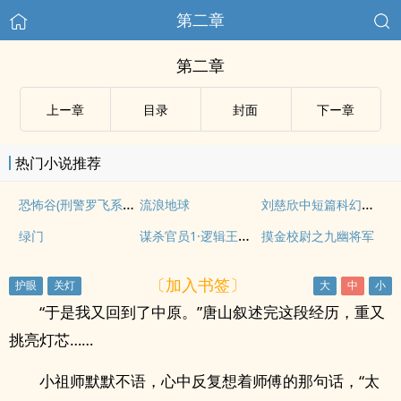
第二章
第二章
上ー章
目录
封面
下ー章
热门小说推荐
恐怖谷(刑警罗飞系列之3)
刘慈欣中短篇科幻作品
流浪地球
谋杀官员1·逻辑王子的演绎
绿门
摸金校尉之九幽将军
〔加入书签〕
“于是我又回到了中原。”唐山叙述完这段经历，重又
挑亮灯芯……
小祖师默默不语，心中反复想着师傅的那句话，“太