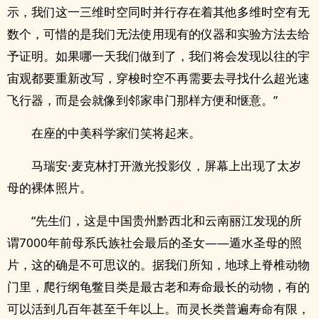
示，我们这一三维时空同时并行存在着其他多维时空有无
数个，可惜的是我们无法使用现有的仪器和实验方法去给
予证明。如果哪一天我们做到了，我们将会发现以往的宇
宙观都要重新改写，穿梭时空不再需要去寻找什么超光速
飞行器，而是会就像到邻家串门那样方便和惬意。”
在座的中美科学家们笑将起来。
马瑞安·麦克林打开激光投影仪，屏幕上出现了太岁
母的裸体照片。
“先生们，这是中国贵州黔西北和云南丽江发现的所
谓7000年前母系氏族社会最后的圣女——遁水圣母的照
片，这的确是不可思议的。据我们所知，地球上脊椎动物
门里，爬行纲龟鳖目类是最古老和寿命最长的动物，有的
可以活到几百年甚至千年以上。而灵长类普遍寿命有限，