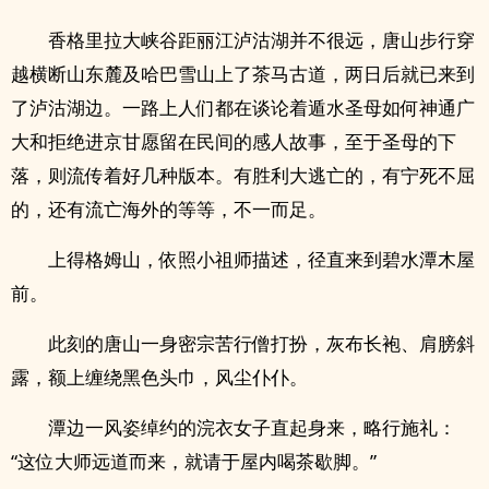
香格里拉大峡谷距丽江泸沽湖并不很远，唐山步行穿
越横断山东麓及哈巴雪山上了茶马古道，两日后就已来到
了泸沽湖边。一路上人们都在谈论着遁水圣母如何神通广
大和拒绝进京甘愿留在民间的感人故事，至于圣母的下
落，则流传着好几种版本。有胜利大逃亡的，有宁死不屈
的，还有流亡海外的等等，不一而足。
上得格姆山，依照小祖师描述，径直来到碧水潭木屋
前。
此刻的唐山一身密宗苦行僧打扮，灰布长袍、肩膀斜
露，额上缠绕黑色头巾，风尘仆仆。
潭边一风姿绰约的浣衣女子直起身来，略行施礼：
“这位大师远道而来，就请于屋内喝茶歇脚。”