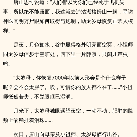
唐山思忖说道：“人们都以为你们已经死于飞机失
事，所以绝不能露面，我这就去泸沽湖格姆山一趟，寻访
神医问明万尸眼如何取得与炮制，助太岁母恢复正常人模
样。”
是夜，月色如水，谷中显得格外明亮而空冥，小祖师
同太岁母信步于空旷处，四下里一片静寂，只闻几声虫
鸣。
“太岁母，你恢复7000年以前人形会是个什么样子
呢？会不会太胖了。唉，可惜你的族人都不在了……”小祖
师怅然若失，不觉眼眶已湿润。
月光下，太岁母独眼遥望夜空，一动不动，肥胖的脸
颊上依稀挂着泪珠……
次日，唐山向母亲及小祖师、太岁母辞行出谷。