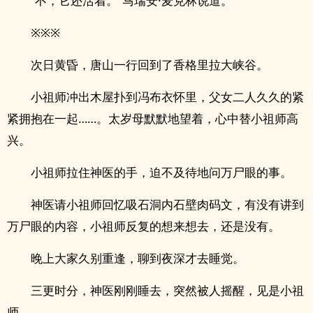
“不，它还活着。”马瑞安·麦克林说道。
※※※
次日黄昏，唐山一行回到了香格里拉大峡谷。
小祖师冲出木屋扑到冯布衣怀里，‌父‌女‍二人久久的紧
紧拥抱在一起……。太岁母默默地望着，心中替小祖师高
兴。
小祖师拉住神医的手，迫不及待地问万尸眼的事。
神医请小祖师回忆吸石洞内石壁肉码文，有没有讲到
万尸眼的内容，小祖师反复的想来想去，还是没有。
晚上大家久别重逢，聊到夜深才去睡觉。
三更时分，神医刚刚睡去，突然被人摇醒，见是小祖
师。