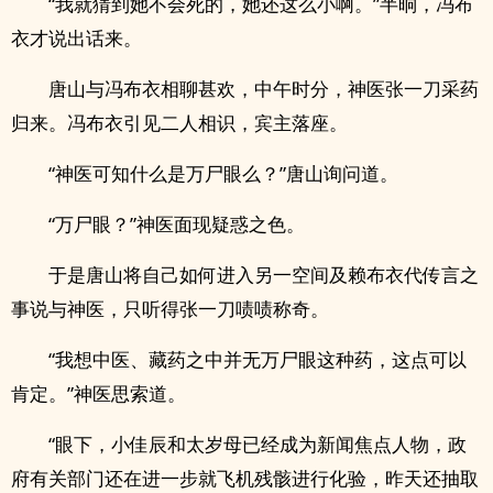
“我就猜到她不会死的，她还这么小啊。”半晌，冯布
衣才说出话来。
唐山与冯布衣相聊甚欢，中午时分，神医张一刀采药
归来。冯布衣引见二人相识，宾主落座。
“神医可知什么是万尸眼么？”唐山询问道。
“万尸眼？”神医面现疑惑之色。
于是唐山将自己如何进入另一空间及赖布衣代传言之
事说与神医，只听得张一刀啧啧称奇。
“我想中医、藏药之中并无万尸眼这种药，这点可以
肯定。”神医思索道。
“眼下，小佳辰和太岁母已经成为新闻焦点人物，政
府有关部门还在进一步就飞机残骸进行化验，昨天还抽取