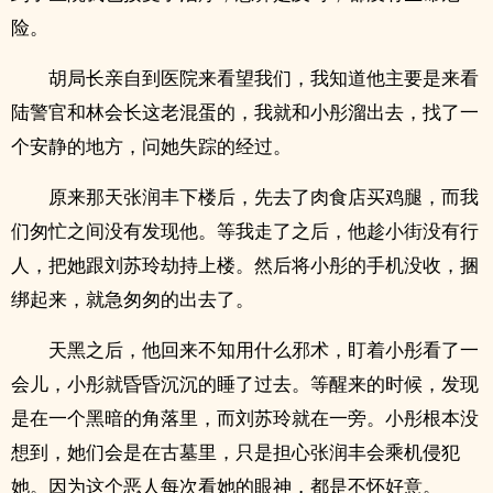
险。
胡局长亲自到医院来看望我们，我知道他主要是来看
陆警官和林会长这老混蛋的，我就和小彤溜出去，找了一
个安静的地方，问她失踪的经过。
原来那天张润丰下楼后，先去了肉食店买鸡腿，而我
们匆忙之间没有发现他。等我走了之后，他趁小街没有行
人，把她跟刘苏玲劫持上楼。然后将小彤的手机没收，捆
绑起来，就急匆匆的出去了。
天黑之后，他回来不知用什么邪术，盯着小彤看了一
会儿，小彤就昏昏沉沉的睡了过去。等醒来的时候，发现
是在一个黑暗的角落里，而刘苏玲就在一旁。小彤根本没
想到，她们会是在古墓里，只是担心张润丰会乘机侵犯
她。因为这个恶人每次看她的眼神，都是不怀好意。