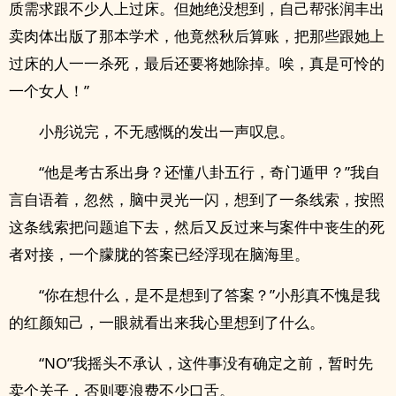
质需求跟不少人上过床。但她绝没想到，自己帮张润丰出
卖肉体出版了那本学术，他竟然秋后算账，把那些跟她上
过床的人一一杀死，最后还要将她除掉。唉，真是可怜的
一个女人！”
小彤说完，不无感慨的发出一声叹息。
“他是考古系出身？还懂八卦五行，奇门遁甲？”我自
言自语着，忽然，脑中灵光一闪，想到了一条线索，按照
这条线索把问题追下去，然后又反过来与案件中丧生的死
者对接，一个朦胧的答案已经浮现在脑海里。
“你在想什么，是不是想到了答案？”小彤真不愧是我
的红颜知己，一眼就看出来我心里想到了什么。
“NO”我摇头不承认，这件事没有确定之前，暂时先
卖个关子，否则要浪费不少口舌。