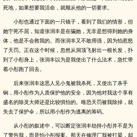
死地，如果想要我活命，就顺从他的一切要求。
小彤也通过下面的一只镜子，看到了我们的情形，但
她宁死不屈，知道张润丰是在骗她，无非是想得到她的身
体，他是不会救我的。而张润丰又不敢用强，因为怕惹怒
了天罚。正在这个时候，忽然从洞顶飞射出一根长发，扑
到了小彤身上，张润丰以为是我使出了什么法术，急忙带
着小彤跑了回去。
后来张润丰这恶人见小鬼被我杀死，又使出了杀手
锏，用小彤作为人质保护他的安全，因为他对我这个享有
盛名的除灵大师还是比较惧怕的。唯恐天罚被我除掉，就
失去了保护伞，所以用小彤作为逃离的筹码。
从小彤的叙述中，可以断定张润丰劫持小彤并不是为
了警告我，而是怕小彤报案。那天在修理厂我被打晕，却