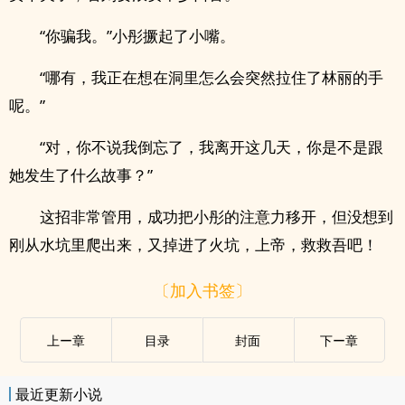
“你骗我。”小彤撅起了小嘴。
“哪有，我正在想在洞里怎么会突然拉住了林丽的手
呢。”
“对，你不说我倒忘了，我离开这几天，你是不是跟
她发生了什么故事？”
这招非常管用，成功把小彤的注意力移开，但没想到
刚从水坑里爬出来，又掉进了火坑，上帝，救救吾吧！
〔加入书签〕
上ー章
目录
封面
下ー章
最近更新小说