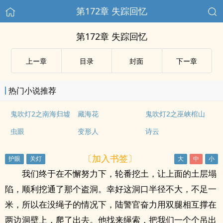
第172章 失踪回忆
第172章 失踪回忆
上ー章
目录
封面
下ー章
热门小说推荐
鬼吹灯2之南海归墟
藏海花
鬼吹灯2之巫峡棺山
虫眼
变形人
诗云
〔加入书签〕
我们终于在不懈努力下，轮番挖土，让上面的土层塌
陷，顺利挖通了那个盗洞。幸好这洞口半径不大，不足一
米，所以在没绳子的情况下，陆警官奋力用双腿相互撑在
两边洞壁上，爬了出去。他找来绳索，把我们一个个吊出