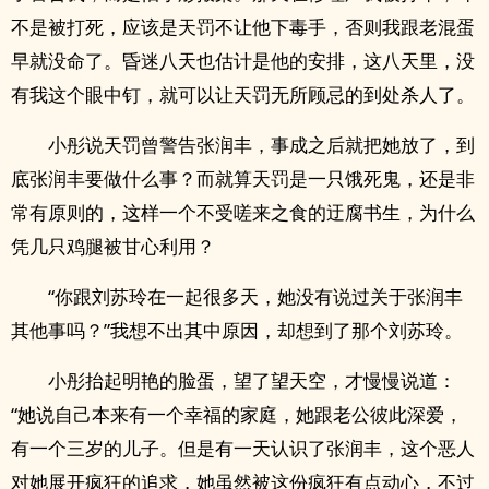
不是被打死，应该是天罚不让他下毒手，否则我跟老混蛋
早就没命了。昏迷八天也估计是他的安排，这八天里，没
有我这个眼中钉，就可以让天罚无所顾忌的到处杀人了。
小彤说天罚曾警告张润丰，事成之后就把她放了，到
底张润丰要做什么事？而就算天罚是一只饿死鬼，还是非
常有原则的，这样一个不受嗟来之食的迂腐书生，为什么
凭几只鸡腿被甘心利用？
“你跟刘苏玲在一起很多天，她没有说过关于张润丰
其他事吗？”我想不出其中原因，却想到了那个刘苏玲。
小彤抬起明艳的脸蛋，望了望天空，才慢慢说道：
“她说自己本来有一个幸福的家庭，她跟老公彼此深爱，
有一个三岁的儿子。但是有一天认识了张润丰，这个恶人
对她展开疯狂的追求，她虽然被这份疯狂有点动心，不过