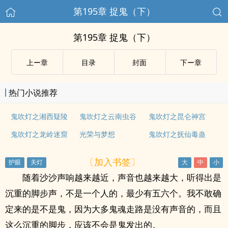
第195章 捉鬼（下）
第195章 捉鬼（下）
上ー章
目录
封面
下ー章
热门小说推荐
鬼吹灯之湘西疑陵
鬼吹灯之云南虫谷
鬼吹灯之昆仑神宫
鬼吹灯之龙岭迷窟
光荣与梦想
鬼吹灯之抚仙毒蛊
〔加入书签〕
随着沙沙声响越来越近，声音也越来越大，听得出是
沉重的脚步声，不是一个人的，最少有五六个。我不敢确
定来的是不是鬼，因为大多鬼魂走路是没有声音的，而且
这么沉重的脚步，应该不会是鬼发出的。