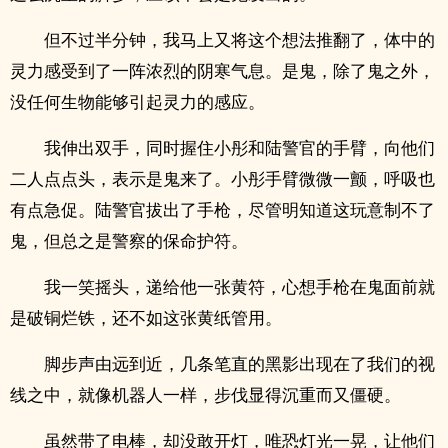
但不过半分钟，我马上又将这个想法推翻了，体中的
灵力感受到了一阵浓烈的阴寒气息。是鬼，除了鬼之外，
没任何生物能够引起灵力的感应。
我伸出双手，同时握住小彤和陆警官的手臂，向他们
二人点点头，表示是鬼来了。小彤手臂微微一颤，呼吸也
有点急促。陆警官拔出了手枪，尽管明知道这玩意制不了
鬼，但总之是警察的保命护符。
我一笑摇头，递给他一张黄符，心想手枪在鬼面前就
是破铜烂铁，还不如这张黄纸管用。
脚步声由远到近，几条笔直的黑影出现在了我们的视
线之中，就像机器人一样，步伐显得沉重而又僵硬。
虽然带了电棒，却没敢开灯，唯恐灯光一晃，让他们