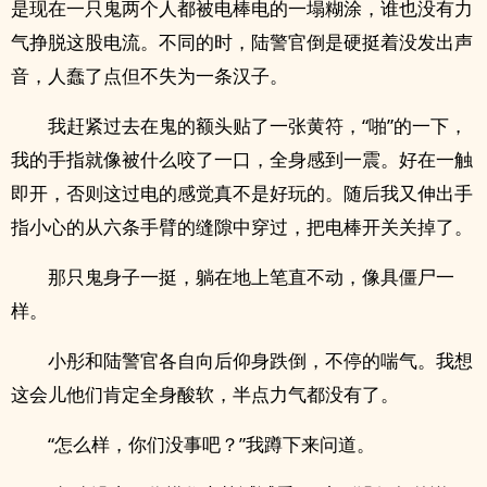
是现在一只鬼两个人都被电棒电的一塌糊涂，谁也没有力
气挣脱这股电流。不同的时，陆警官倒是硬挺着没发出声
音，人蠢了点但不失为一条汉子。
我赶紧过去在鬼的额头贴了一张黄符，“啪”的一下，
我的手指就像被什么咬了一口，全身感到一震。好在一触
即开，否则这过电的感觉真不是好玩的。随后我又伸出手
指小心的从六条手臂的缝隙中穿过，把电棒开关关掉了。
那只鬼身子一挺，躺在地上笔直不动，像具僵尸一
样。
小彤和陆警官各自向后仰身跌倒，不停的喘气。我想
这会儿他们肯定全身酸软，半点力气都没有了。
“怎么样，你们没事吧？”我蹲下来问道。