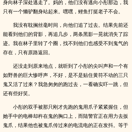
身向林子深处逃走了。妈的，他们没有逃向小彤那边，我
只有一个懒驴翻身站起来。嘿嘿，鲤鱼打挺老子不会。
我没有耽搁丝毫时间，向他们追了过去。结果先前还
能看到他们的背影，再追几步，两条黑影一晃就消失了踪
迹。我在林子里转了个圈，找不到他们也感受不到鬼气的
存在，只有原路返回。
还没走到原来地点，就听到了小彤的尖叫声和一个有
如野兽的巨大惨呼声，不好，是不是贴住黄符不动的三只
鬼又活了过来？我急匆匆的跑过去，一看确实吓一跳，但
还有些好笑。
小彤的双手被那只刚才先跑的鬼用爪子紧紧握住，但
她手中的电棒却杵在鬼的胸口上，而陆警官正在用力去扳
鬼爪，结果他也被鬼爪传过来的电流电的正在发抖。等于