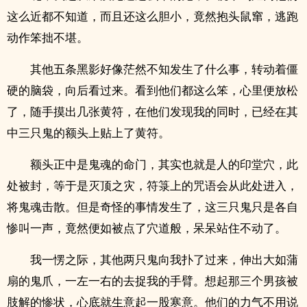
这么近都不知道，而且还这么胆小，竟然抱头鼠窜，逃跑
动作笨拙不堪。
其他五条黑影好像茫然不知发生了什么事，转动着僵
硬的脑袋，向后看过来。看到他们都这么笨，心里便放松
了，随手摸出几张黄符，在他们发现我的同时，已经在其
中三只鬼的额头上贴上了黄符。
额头正中是鬼魂的命门，其实也就是人的印堂穴，此
处被封，等于是灭顶之灾，符箓上的咒语会从此处进入，
将鬼魂击散。但是奇怪的事情发生了，这三只鬼只是各自
惨叫一声，竟然便如被点了穴道般，呆呆站住不动了。
我一愣之际，其他两只鬼向我扑了过来，伸出大如蒲
扇的鬼爪，一左一右的去捉我的手臂。想起那三个男孩被
肢解的惨状，心底就生意起一股寒意。他们的力气不用说