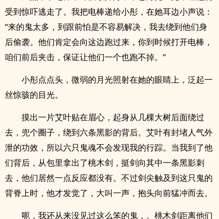
受到惊吓逃走了。我把电棒递给小彤，在她耳边小声说：
“来的鬼太多，到跟前怕是不容易解决，我去绕到他们身
后偷袭。他们肯定会向这边跑过来，你到时候打开电棒，
咱们前后夹击，保证让他们一个也跑不掉。”
小彤点点头，微弱的月光照射在她的眼睛上，泛起一
丝惊骇的目光。
摸出一片艾叶贴在眉心，起身从几棵大树后面绕过
去，兜个圈子，绕到六条黑影的背后。艾叶有封堵人气外
泄的功效，所以六只鬼魂不会发现我的行踪。当我到了他
们背后，从包里拿出了桃木剑，挺剑向其中一条黑影刺
去，他们居然一点反应都没有。不过剑尖触及到这只鬼的
背脊上时，他才发觉了，大叫一声，抱头向前猛冲而去。
呃，我还从来没见过这么笨的鬼，。桃木剑距离他们