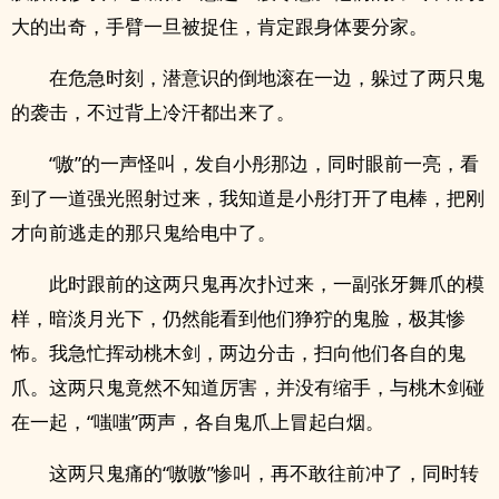
大的出奇，手臂一旦被捉住，肯定跟身体要分家。
在危急时刻，潜意识的倒地滚在一边，躲过了两只鬼
的袭击，不过背上冷汗都出来了。
“嗷”的一声怪叫，发自小彤那边，同时眼前一亮，看
到了一道强光照射过来，我知道是小彤打开了电棒，把刚
才向前逃走的那只鬼给电中了。
此时跟前的这两只鬼再次扑过来，一副张牙舞爪的模
样，暗淡月光下，仍然能看到他们狰狞的鬼脸，极其惨
怖。我急忙挥动桃木剑，两边分击，扫向他们各自的鬼
爪。这两只鬼竟然不知道厉害，并没有缩手，与桃木剑碰
在一起，“嗤嗤”两声，各自鬼爪上冒起白烟。
这两只鬼痛的“嗷嗷”惨叫，再不敢往前冲了，同时转