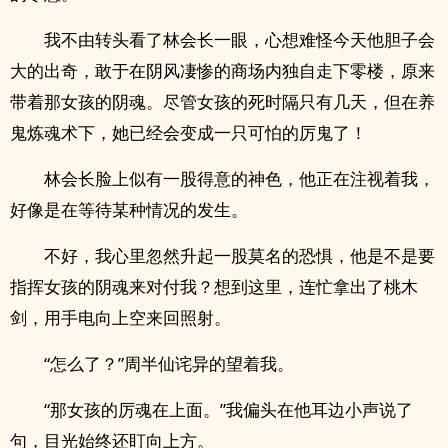
我不由转头看了林会长一眼，心想难怪今天他胆子会
大的出奇，敢于在阴风凄惨的商场内独自走下零楼，原来
带着那女孩的阴魂。尽管女孩的死时隔只有几天，但在养
鬼炼魂术下，她已经会变成一只可怕的厉鬼了！
林会长脸上似有一股得意的神色，他正在注视着我，
好像是在等待某种情况的发生。
不好，我心里忽然升起一股莫名的恐惧，他是不是要
指挥女孩的阴魂来对付我？想到这里，连忙拿出了桃木
剑，用手电向上空来回照射。
“怎么了？”周半仙诧异的望着我。
“那女孩的厉魂在上面。”我偏头在他耳边小声说了
句，目光始终还盯向上方。