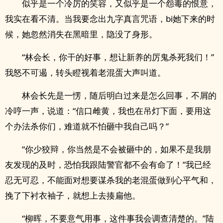
似乎是一个冷厉的笑容，又似乎是一个怨毒的恨意，
我实在看不清。当我要念出九字真言咒语，bi她下来的时
候，她忽然消失在黑暗里，隐没了身形。
“林会长，你干的好事，想让新养的厉鬼杀死我们！”
我怒不可遏，转头瞪视着老混蛋大声叫道。
林会长先是一愣，随后明白过来是怎么回事，不屑的
冷哼一声，说道：“信口雌黄，我也在吊灯下面，要用这
个办法杀你们，难道就不怕砸中我自己吗？”
“你少狡辩，你当然是不会被砸中的，如果不是我朋
友发现的及时，恐怕我跟陆警官都不会有命了！”我已经
忍无可忍，不能面对想要谋杀我的老混蛋做到心平气和，
挽了下衬衣袖子，就想上去揍扁他。
“柳晖，不要意气用事，这件事我会调查清楚的。”陆