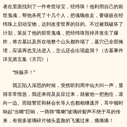
者在里面找到了一件奇世珍宝，经纬珠！他利用自己的前
世鬼魂，帮他杀死了十几个人，把魂魄收走，要镶嵌在经
纬珠上启动宝物，达到改变世界的目的。不过被我破坏了
计划，策反了他的前世鬼魂，把经纬珠毁掉并发生了爆
炸，将古墓以及所在地整个山头都炸塌了，墓穴已全部掩
埋，应该再也无法进入，怎么还会出现盗洞？（古墓事件
详见第五集《天罚》）
“快躲开！”
我正陷入深思的时候，突然听到周半仙大叫一声，显
得非常惶急，我还来得及反应过来，就被他一把抱住，滚
向一边。而陆警官和林会长等人也都相继逃开，耳中顿时
响起“当啷”巨响，一阵阵“喀喇”玻璃碎裂声不绝于耳的传
来，有很多玻璃碎片铺头盖脸的飞溅过来，痛痛痛！