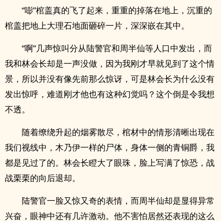
“嘭”棺盖真的飞了起来，重重的掉落在地上，沉重的
棺盖把地上大理石地面砸碎一片，深深嵌在其中。
“啊”几声惊叫分从陆警官和周半仙等人口中发出，而
我和林会长却是一声没做，因为我刚才早就见到了这个情
景，所以并没有像先前那么惊讶，可是林会长为什么没有
发出惊呼，难道刚才他也有这种幻觉吗？这个倒是令我想
不透。
随着缭绕升起的烟雾散尽，棺材中的情形清晰出现在
我们视线中，木乃伊一样的尸体，身体一侧的青铜爵，我
都是见过了的。林会长瞪大了眼珠，脸上写满了惊恐，战
战栗栗的向后退却。
陆警官一脸又惊又奇的表情，而周半仙却是显得异常
兴奋，眼神中还有几许激动。他不害怕居然还表现的这么