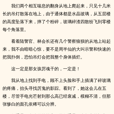
我们两个相互喘息的翻身从地上爬起来，只见十几米
长的吊灯散落在地上，由于通体都是水晶玻璃，从五层楼
的高度坠落下来，摔了个粉碎，玻璃碎渣四散纷飞到零楼
每个角落里。
看着陆警官、林会长还有几个警察狼狈的从地上站起
来，我不由暗暗心惊，要不是周半仙的大叫示警和快速的
把我扑倒，恐怕吊灯会把我整个身体插烂。
这一定是那女孩厉魂干的，一定是！
我从地上找到手电，顾不上头脸和手上插满了碎玻璃
的疼痛，抬头寻找厉鬼的影踪。看到了，她这会儿在五
楼，尽管手电光芒射到那么高已经衰减，模糊不清，但那
张惨白的面孔依稀可以分辨。