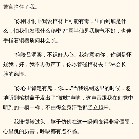
警官拦住了我。
“你刚才恫吓我说棺材上可能有毒，里面到底是什
么，怕我们发现什么秘密？”周半仙见我脾气不好，也伸
手指着铜棺质问林会长。
“狗咬吕洞宾，不识好人心。我好意劝你，你倒是怀
疑我，好，我不再做声了，你尽管碰棺材去！”林会长一
脸的怨恨。
“你心里肯定有鬼，你……”当我说到这里的时候，忽
地听到棺材盖子发出了“吱吱”声响，这声音跟我在幻觉中
听到的一模一样，不由得全身汗毛都竖立起来。
我慢慢转过头，脖子仿佛在这一瞬间变得非常僵硬，
心里跳的厉害，呼吸都有点不畅。