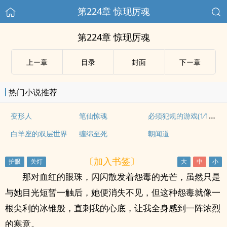
第224章 惊现厉魂
第224章 惊现厉魂
上ー章
目录
封面
下ー章
热门小说推荐
必须犯规的游戏(1∕14第一季)
变形人
笔仙惊魂
白羊座的双层世界
缠绵至死
朝闻道
〔加入书签〕
那对血红的眼珠，闪闪散发着怨毒的光芒，虽然只是
与她目光短暂一触后，她便消失不见，但这种怨毒就像一
根尖利的冰锥般，直刺我的心底，让我全身感到一阵浓烈
的寒意。