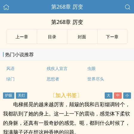
第268章 厉变
第268章 厉变
上ー章
目录
封面
下ー章
热门小说推荐
风语
残疾人宣言
虫眼
绿门
思想者
世界尽头
〔加入书签〕
电梯摇晃的越来越厉害，颠簸的我和吕彩烟调转个，
我都趴到了她的身上。这一上一下的震动，感觉体下柔软
的身躯，还真有一股奇妙的感觉。呃，都到什么时候了，
我满脑子还在想这种香艳的问题。