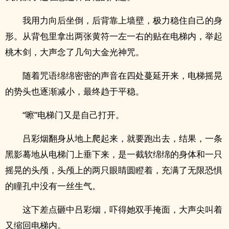
我用力向后坐倒，后背靠上墙壁，极力稳住自己的身
形。从背包里拿出两张黄符一左一右的贴在电梯内，举起
桃木剑，大声念了几句大金光神咒。
随着咒语绵绵密密的声音在四处蔓延开来，电梯摇晃
的势头也逐渐减小，最终趋于平稳。
“嚓”电梯门又是自己打开。
吕彩烟翻身从地上爬起来，就要跑出去，结果，一条
黑影蓦地从电梯门上垂下来，是一截软绵绵的身体和一只
摇晃的头颅，头颅上的两只眼睛圆瞪着，充满了无限恐惧
的瞳孔中没有一丝生气。
这下差点砸中吕彩烟，吓得她双手掩面，大声尖叫着
又缩回电梯内。