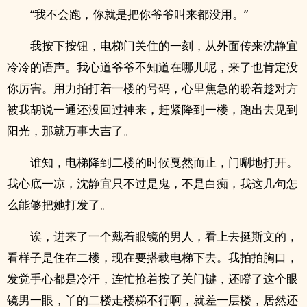
“我不会跑，你就是把你爷爷叫来都没用。”
我按下按钮，电梯门关住的一刻，从外面传来沈静宜
冷冷的语声。我心道爷爷不知道在哪儿呢，来了也肯定没
你厉害。用力拍打着一楼的号码，心里焦急的盼着趁对方
被我胡说一通还没回过神来，赶紧降到一楼，跑出去见到
阳光，那就万事大吉了。
谁知，电梯降到二楼的时候戛然而止，门唰地打开。
我心底一凉，沈静宜只不过是鬼，不是白痴，我这几句怎
么能够把她打发了。
诶，进来了一个戴着眼镜的男人，看上去挺斯文的，
看样子是住在二楼，现在要搭载电梯下去。我拍拍胸口，
发觉手心都是冷汗，连忙抢着按了关门键，还瞪了这个眼
镜男一眼，丫的二楼走楼梯不行啊，就差一层楼，居然还