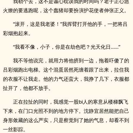
我勒个去，这不是诚心耽误我的时间吗？老子正心急
火燎的要逃跑呢，这个蠢猪却要扮演护花使者伸张正义。
“滚开，这是我老婆！”我挥臂打开他的手，一把将吕
彩烟抱起来。
“我看不像，小子，你是在劫色吧？光天化日……”
我不等他说完，就用力将他挤到一边，拖着吓傻了的
吕彩烟跑出电梯。这个混蛋居然死缠着跟了出来，拉住我
的衣服不让我走。他的力气还蛮大，我挣了几下，衣服都
扯开了，他都不放手。
正在拉扯的同时，我感觉一股bi人的寒意从楼梯飘飞
下来，在门口光照不到的地方停下。沈静宜居然能把自己
身形敛藏的这么严实，只是察觉到了她的气息，却看不到
一丝影踪。