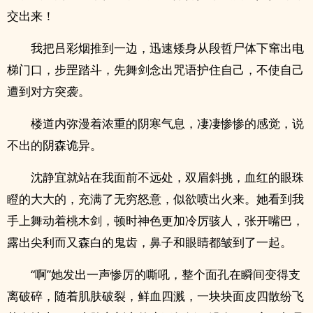
交出来！
我把吕彩烟推到一边，迅速矮身从段哲尸体下窜出电
梯门口，步罡踏斗，先舞剑念出咒语护住自己，不使自己
遭到对方突袭。
楼道内弥漫着浓重的阴寒气息，凄凄惨惨的感觉，说
不出的阴森诡异。
沈静宜就站在我面前不远处，双眉斜挑，血红的眼珠
瞪的大大的，充满了无穷怒意，似欲喷出火来。她看到我
手上舞动着桃木剑，顿时神色更加冷厉骇人，张开嘴巴，
露出尖利而又森白的鬼齿，鼻子和眼睛都皱到了一起。
“啊”她发出一声惨厉的嘶吼，整个面孔在瞬间变得支
离破碎，随着肌肤破裂，鲜血四溅，一块块面皮四散纷飞