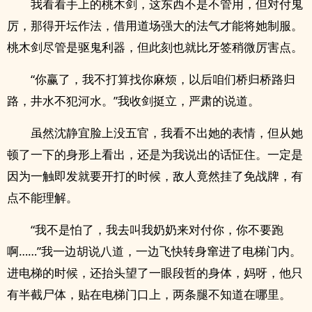
我看看手上的桃木剑，这东西不是不管用，但对付鬼
厉，那得开坛作法，借用道场强大的法气才能将她制服。
桃木剑尽管是驱鬼利器，但此刻也就比牙签稍微厉害点。
“你赢了，我不打算找你麻烦，以后咱们桥归桥路归
路，井水不犯河水。”我收剑挺立，严肃的说道。
虽然沈静宜脸上没五官，我看不出她的表情，但从她
顿了一下的身形上看出，还是为我说出的话怔住。一定是
因为一触即发就要开打的时候，敌人竟然挂了免战牌，有
点不能理解。
“我不是怕了，我去叫我奶奶来对付你，你不要跑
啊……”我一边胡说八道，一边飞快转身窜进了电梯门内。
进电梯的时候，还抬头望了一眼段哲的身体，妈呀，他只
有半截尸体，贴在电梯门口上，两条腿不知道在哪里。