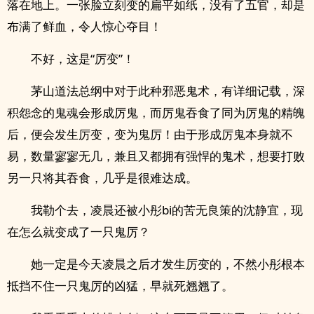
落在地上。一张脸立刻变的扁平如纸，没有了五官，却是
布满了鲜血，令人惊心夺目！
不好，这是“厉变”！
茅山道法总纲中对于此种邪恶鬼术，有详细记载，深
积怨念的鬼魂会形成厉鬼，而厉鬼吞食了同为厉鬼的精魄
后，便会发生厉变，变为鬼厉！由于形成厉鬼本身就不
易，数量寥寥无几，兼且又都拥有强悍的鬼术，想要打败
另一只将其吞食，几乎是很难达成。
我勒个去，凌晨还被小彤bi的苦无良策的沈静宜，现
在怎么就变成了一只鬼厉？
她一定是今天凌晨之后才发生厉变的，不然小彤根本
抵挡不住一只鬼厉的凶猛，早就死翘翘了。