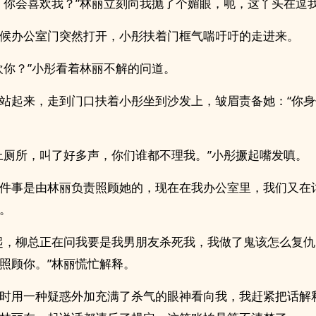
，你会喜欢我？”林丽立刻向我抛了个媚眼，呃，这丫头在逗
候办公室门突然打开，小彤扶着门框气喘吁吁的走进来。
欢你？”小彤看着林丽不解的问道。
站起来，走到门口扶着小彤坐到沙发上，皱眉责备她：“你
上厕所，叫了好多声，你们谁都不理我。”小彤撅起嘴发嗔。
件事是由林丽负责照顾她的，现在在我办公室里，我们又在
。
起，柳总正在问我要是我男朋友杀死我，我做了鬼该怎么复
照顾你。”林丽慌忙解释。
时用一种疑惑外加充满了杀气的眼神看向我，我赶紧把话解