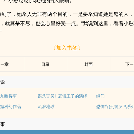
了？”小彤眨眨那双美丽的大眼睛。
想到了，她杀人无非有两个目的，一是要杀知道她是鬼的人
，就算杀不尽，也会心里好受一点。”我说到这里，看着小彤
”
〔加入书签〕
上ー章
目录
封面
下ー
小说
九幽将军
谋杀官员1·逻辑王子的演绎
绿门
篇科幻作品
流浪地球
恐怖谷(刑警罗飞系列
小事