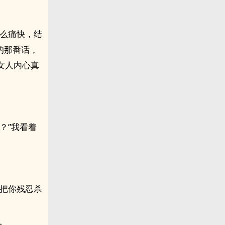
那么痛快，结
的那番话，
女人内心真
？”我看着
，把你残忍杀