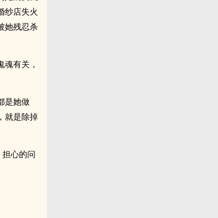
婚纱店失火
被她残忍杀
鬼魂有关，
都是她做
，就是除掉
，担心的问
。