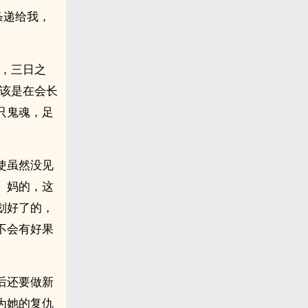
条递给我，
司，三日之
应该是在会长
只鬼魂，足
使虽然没见
。妈的，这
划好了的，
不会有好果
后还要做新
为她的复仇