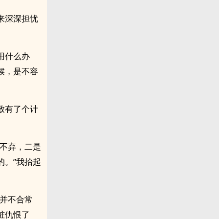
来深深担忧
用什么办
候，是不容
致有了个计
离不弃，二是
的。”我抬起
释并不合常
桩仇恨了