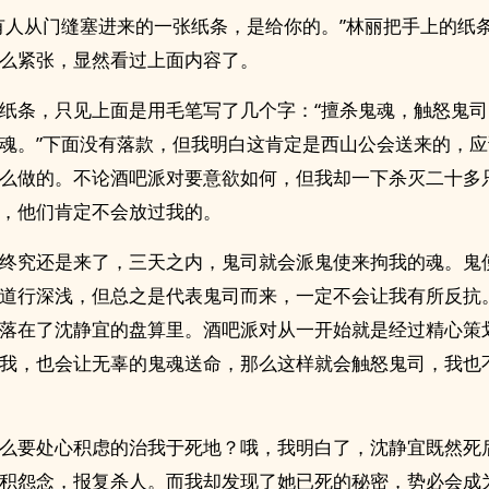
有人从门缝塞进来的一张纸条，是给你的。”林丽把手上的纸
么紧张，显然看过上面内容了。
纸条，只见上面是用毛笔写了几个字：“擅杀鬼魂，触怒鬼
魂。”下面没有落款，但我明白这肯定是西山公会送来的，
么做的。不论酒吧派对要意欲如何，但我却一下杀灭二十多
，他们肯定不会放过我的。
终究还是来了，三天之内，鬼司就会派鬼使来拘我的魂。鬼
道行深浅，但总之是代表鬼司而来，一定不会让我有所反抗
落在了沈静宜的盘算里。酒吧派对从一开始就是经过精心策
我，也会让无辜的鬼魂送命，那么这样就会触怒鬼司，我也
么要处心积虑的治我于死地？哦，我明白了，沈静宜既然死
积怨念，报复杀人。而我却发现了她已死的秘密，势必会成