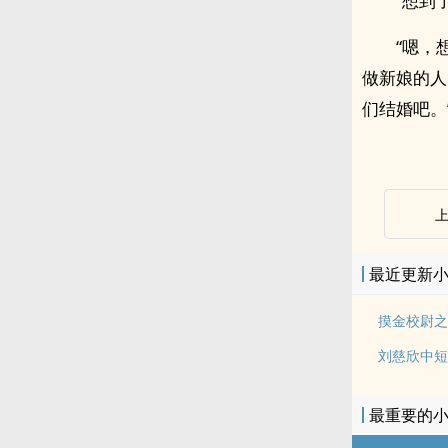
“想到
“嗯，
做新娘的人
们结婚吧。
最近更新
摸金校尉之
刘慈欣中短
最重要的