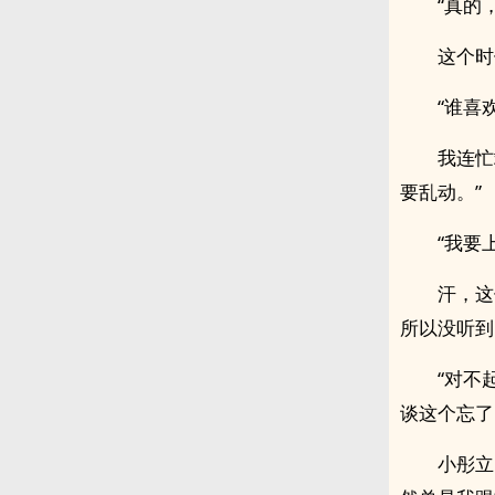
“真的
这个时
“谁喜
我连忙
要乱动。”
“我要
汗，这
所以没听到
“对不
谈这个忘了
小彤立