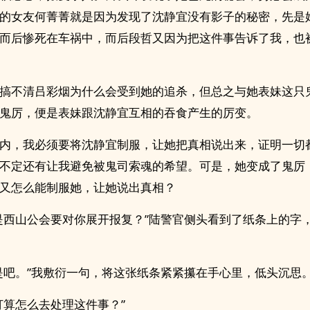
的女友何菁菁就是因为发现了沈静宜没有影子的秘密，先是
而后惨死在车祸中，而后段哲又因为把这件事告诉了我，也
搞不清吕彩烟为什么会受到她的追杀，但总之与她表妹这只
鬼厉，便是表妹跟沈静宜互相的吞食产生的厉变。
内，我必须要将沈静宜制服，让她把真相说出来，证明一切
不定还有让我避免被鬼司索魂的希望。可是，她变成了鬼厉
又怎么能制服她，让她说出真相？
是西山公会要对你展开报复？”陆警官侧头看到了纸条上的字
是吧。”我敷衍一句，将这张纸条紧紧攥在手心里，低头沉思
打算怎么去处理这件事？”