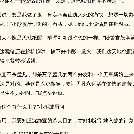
林丽在一起说话都违反了规定，这笔账怕是算不清楚了。
用说，要是我做了鬼，肯定不会让仇人死的痛快，想尽一切
死！”小彤咬牙切齿的盯着我，呃，她似乎说话是在针对我。
两人不愧是天地绝配，柳晖刚刚跟你想的一样。”陆警官鼓掌
这蠢猪还在趁机起哄，搞不好小彤一发火，我们这天地绝配
得抓紧转移话题。
静宜不杀孟凡，却杀死了孟凡的两个好友和一个无辜新娘上
法是对的。她这是杀鸡儆猴，要让孟凡永远活在惨怖的痛苦
是生不如死啊。”我点头说道。
析这个有什么用？”小彤皱眉问。
有用，我要知道沈静宜的杀人目的，才好制定引她入瓮的计划