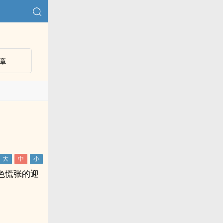
章
色慌张的迎