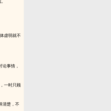
我。
身体虚弱就不
讨论事情，
仇，一时只顾
释清楚，不