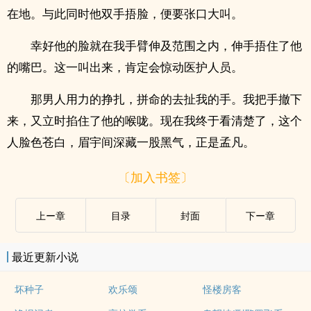
在地。与此同时他双手捂脸，便要张口大叫。
幸好他的脸就在我手臂伸及范围之内，伸手捂住了他
的嘴巴。这一叫出来，肯定会惊动医护人员。
那男人用力的挣扎，拼命的去扯我的手。我把手撤下
来，又立时掐住了他的喉咙。现在我终于看清楚了，这个
人脸色苍白，眉宇间深藏一股黑气，正是孟凡。
〔加入书签〕
上ー章
目录
封面
下ー章
最近更新小说
坏种子
欢乐颂
怪楼房客