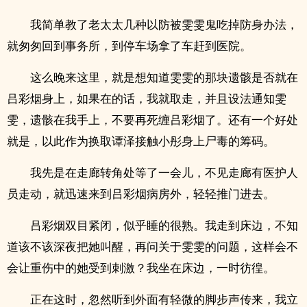
我简单教了老太太几种以防被雯雯鬼吃掉防身办法，
就匆匆回到事务所，到停车场拿了车赶到医院。
这么晚来这里，就是想知道雯雯的那块遗骸是否就在
吕彩烟身上，如果在的话，我就取走，并且设法通知雯
雯，遗骸在我手上，不要再死缠吕彩烟了。还有一个好处
就是，以此作为换取谭泽接触小彤身上尸毒的筹码。
我先是在走廊转角处等了一会儿，不见走廊有医护人
员走动，就迅速来到吕彩烟病房外，轻轻推门进去。
吕彩烟双目紧闭，似乎睡的很熟。我走到床边，不知
道该不该深夜把她叫醒，再问关于雯雯的问题，这样会不
会让重伤中的她受到刺激？我坐在床边，一时彷徨。
正在这时，忽然听到外面有轻微的脚步声传来，我立