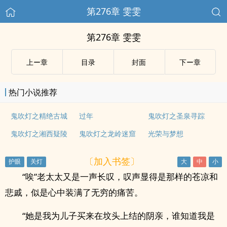
第276章 雯雯
第276章 雯雯
上ー章
目录
封面
下ー章
热门小说推荐
鬼吹灯之精绝古城
过年
鬼吹灯之圣泉寻踪
鬼吹灯之湘西疑陵
鬼吹灯之龙岭迷窟
光荣与梦想
〔加入书签〕
“唉”老太太又是一声长叹，叹声显得是那样的苍凉和
悲戚，似是心中装满了无穷的痛苦。
“她是我为儿子买来在坟头上结的阴亲，谁知道我是