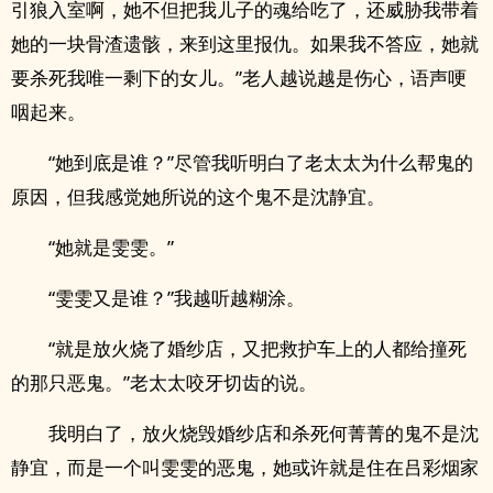
引狼入室啊，她不但把我儿子的魂给吃了，还威胁我带着
她的一块骨渣遗骸，来到这里报仇。如果我不答应，她就
要杀死我唯一剩下的女儿。”老人越说越是伤心，语声哽
咽起来。
“她到底是谁？”尽管我听明白了老太太为什么帮鬼的
原因，但我感觉她所说的这个鬼不是沈静宜。
“她就是雯雯。”
“雯雯又是谁？”我越听越糊涂。
“就是放火烧了婚纱店，又把救护车上的人都给撞死
的那只恶鬼。”老太太咬牙切齿的说。
我明白了，放火烧毁婚纱店和杀死何菁菁的鬼不是沈
静宜，而是一个叫雯雯的恶鬼，她或许就是住在吕彩烟家