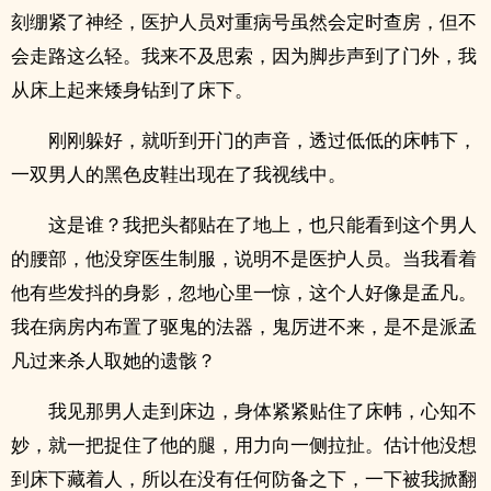
刻绷紧了神经，医护人员对重病号虽然会定时查房，但不
会走路这么轻。我来不及思索，因为脚步声到了门外，我
从床上起来矮身钻到了床下。
刚刚躲好，就听到开门的声音，透过低低的床帏下，
一双男人的黑色皮鞋出现在了我视线中。
这是谁？我把头都贴在了地上，也只能看到这个男人
的腰部，他没穿医生制服，说明不是医护人员。当我看着
他有些发抖的身影，忽地心里一惊，这个人好像是孟凡。
我在病房内布置了驱鬼的法器，鬼厉进不来，是不是派孟
凡过来杀人取她的遗骸？
我见那男人走到床边，身体紧紧贴住了床帏，心知不
妙，就一把捉住了他的腿，用力向一侧拉扯。估计他没想
到床下藏着人，所以在没有任何防备之下，一下被我掀翻