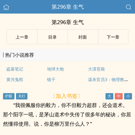
第296章 生气
第296章 生气
上ー章
目录
封面
下ー章
热门小说推荐
盗墓笔记
地球大炮
大漠苍狼
谋杀官员3：物理教师的时空诡计
黄河鬼棺
镜子
〔加入书签〕
“我很佩服你的毅力，你不但毅力超群，还会道术。
那个阳字一吼，是茅山道术中失传了很多年的秘诀，你居
然懂得使用。说，你是柳万里什么人？”