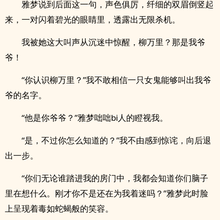
雅梦说到后面这一句，声色俱厉，纤细的双眉倒竖起
来，一对闪着碧光的眼睛里，透露出无限杀机。
我被她这大叫声从沉迷中惊醒，柳万里？那是我爷
爷！
“你认识柳万里？”我不敢相信一只女鬼能够叫出我爷
爷的名字。
“他是你爷爷？”雅梦咄咄bi人的瞪视我。
“是，不过你怎么知道的？”我不由感到惊诧，向后退
出一步。
“你们无论谁踏进我的房门中，我都会知道你们脑子
里在想什么。刚才你不是还在为我着迷吗？”雅梦此时脸
上呈现着毒如蛇蝎般的笑容。