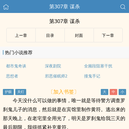
第307章 谋杀
第307章 谋杀
上ー章
目录
封面
下ー章
热门小说推荐
都市鬼奇谈
深夜剧院
全频段阻塞干扰
思想者
邪恶催眠师2
撞鬼手记
〔加入书签〕
今天没什么可以做的事情，唯一就是等待警方调查罗
刹鬼儿子的消息，然后就是在宾馆里制作黄符。逃出来的
那天晚上，在老宅里全用光了，明天是罗刹鬼给我三天的
最后期限，我得抓紧补充黄符。