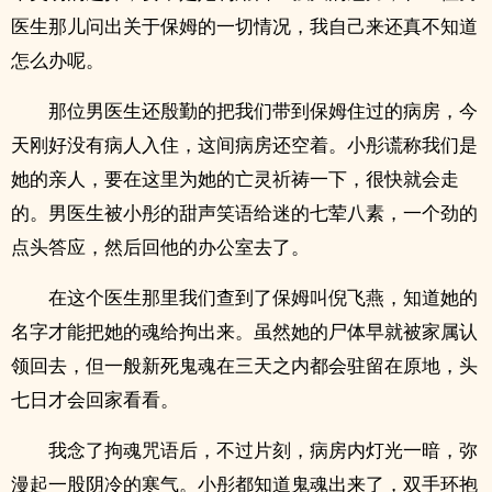
医生那儿问出关于保姆的一切情况，我自己来还真不知道
怎么办呢。
那位男医生还殷勤的把我们带到保姆住过的病房，今
天刚好没有病人入住，这间病房还空着。小彤谎称我们是
她的亲人，要在这里为她的亡灵祈祷一下，很快就会走
的。男医生被小彤的甜声笑语给迷的七荤八素，一个劲的
点头答应，然后回他的办公室去了。
在这个医生那里我们查到了保姆叫倪飞燕，知道她的
名字才能把她的魂给拘出来。虽然她的尸体早就被家属认
领回去，但一般新死鬼魂在三天之内都会驻留在原地，头
七日才会回家看看。
我念了拘魂咒语后，不过片刻，病房内灯光一暗，弥
漫起一股阴冷的寒气。小彤都知道鬼魂出来了，双手环抱