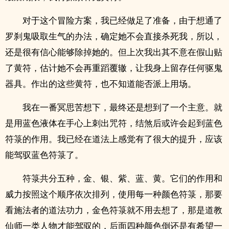
对于这个冒险方案，我已经做足了准备，由于想通了
罗刹鬼吸取生气的办法，确定她不会直接杀死我，所以，
还是很有信心能够除掉她的。但上次我出其不意在假山贴
了黄符，估计她不会再重蹈覆辙，让我身上留存任何驱鬼
器具。作出的这些黄符，也不知道能否派上用场。
我在一番冥思苦想下，最终还是想到了一个主意。就
是用蓝色液体在手心上刺出咒符，结煞后或许会起到蓝色
符箓的作用。我已经在道法上感觉有了很大的提升，应该
能驾驭蓝色符箓了。
符箓共分五种，金、银、紫、蓝、黄。它们的作用和
威力按照这个顺序依次排列，使用每一种颜色符箓，那要
看施法者的道法功力，金色符箓就不用去想了，那是道教
仙师一类人物才能驾驭的，后面四种颜色倒还是有希望一