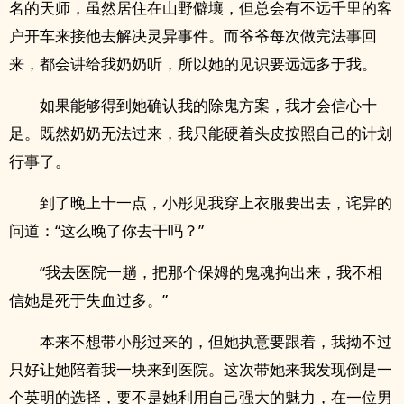
名的天师，虽然居住在山野僻壤，但总会有不远千里的客
户开车来接他去解决灵异事件。而爷爷每次做完法事回
来，都会讲给我奶奶听，所以她的见识要远远多于我。
如果能够得到她确认我的除鬼方案，我才会信心十
足。既然奶奶无法过来，我只能硬着头皮按照自己的计划
行事了。
到了晚上十一点，小彤见我穿上衣服要出去，诧异的
问道：“这么晚了你去干吗？”
“我去医院一趟，把那个保姆的鬼魂拘出来，我不相
信她是死于失血过多。”
本来不想带小彤过来的，但她执意要跟着，我拗不过
只好让她陪着我一块来到医院。这次带她来我发现倒是一
个英明的选择，要不是她利用自己强大的魅力，在一位男