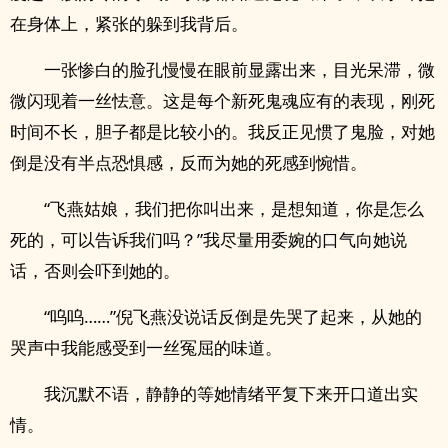
在身体上，紧张的躲到我背后。
一张惨白的脸孔慢慢在眼前显露出来，目光呆滞，微
微闪现着一丝怯意。这是每个新死鬼魂应有的表现，刚死
时间不长，胆子都是比较小的。我反正见惯了鬼脸，对她
倒是没有半点恐惧感，反而为她的死感到惋惜。
“飞燕姑娘，我们把你叫出来，是想知道，你是怎么
死的，可以告诉我们吗？”我尽量用委婉的口气向她说
话，否则会吓到她的。
“呜呜……”倪飞燕没说话反倒是先哭了起来，从她的
哭声中我能感受到一丝冤屈的味道。
我沉默不语，静静的等她情绪平复下来开口道出实
情。