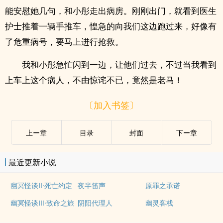
能安慰她几句，和小彤走出病房。刚刚出门，就看到医生
护士推着一辆手推车，惶急的向我们这边跑过来，好像有
了危重病号，要马上进行抢救。
我和小彤急忙闪到一边，让他们过去，不过当我看到
上车上这个病人，不由惊诧不已，竟然是老马！
〔加入书签〕
上ー章
目录
封面
下ー章
最近更新小说
幽冥怪谈Ⅱ·死亡约定
夜半笛声
原罪之承诺
幽冥怪谈Ⅲ·致命之旅
阴阳代理人
幽灵客栈