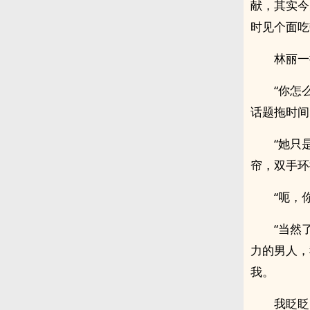
献，其实今
时见个面吃
林丽一
“你怎
话题拖时间
“她只
帘，双手环
“呃，
“当然
力的男人，
我。
我眨眨