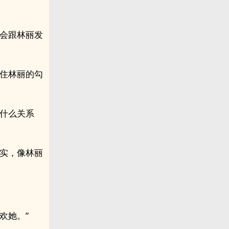
就会跟林丽发
不住林丽的勾
生什么关系
其实，像林丽
欢她。”