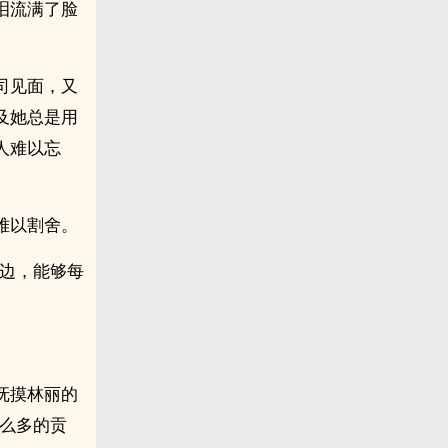
泪流满了脸
司见面，又
及她总是用
人难以忘
难以割舍。
身边，能够每
抚摸林丽的
这么多的贡