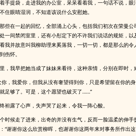
着手提袋，走进我的办公室，呆呆看着我，一句话不说，眼
不住眼睛湿润，不知道该说什么安慰她。
那些在一起的回忆，全部涌上心头，包括我们初次在荣曼公
处一间禁闭室里，还有小彤定下的不许我们说话的规矩，以
看我并故意叫我柳助理来奚落我，一切一切，都是那么的令
到伤怀。
里，我早把她当成了妹妹来看待，这种亲情，分别在即时，
欢你，我爱你，但我从没有奢望得到你，只是希望留在你的
就足够了。可是，这个愿望也破灭了……”
终袒露了心声，失声哭了起来，令我一阵心酸。
个时候走了进来，出奇的并没有生气，反而一脸温柔的伸手
：“谢谢你这么欣赏柳晖，也谢谢你这两年来对事务所作出