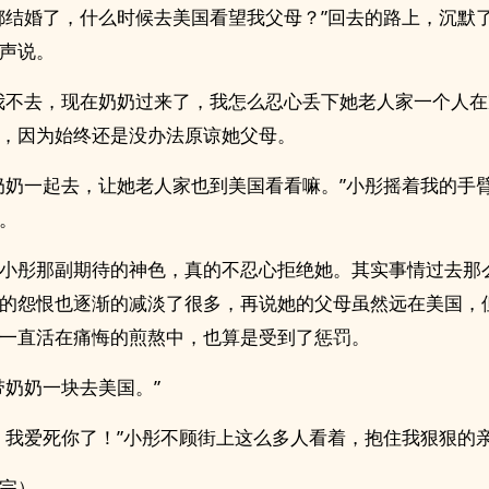
都结婚了，什么时候去美国看望我父母？”回去的路上，沉默
声说。
我不去，现在奶奶过来了，我怎么忍心丢下她老人家一个人在
，因为始终还是没办法原谅她父母。
奶奶一起去，让她老人家也到美国看看嘛。”小彤摇着我的手
。
小彤那副期待的神色，真的不忍心拒绝她。其实事情过去那
的怨恨也逐渐的减淡了很多，再说她的父母虽然远在美国，
一直活在痛悔的煎熬中，也算是受到了惩罚。
带奶奶一块去美国。”
，我爱死你了！”小彤不顾街上这么多人看着，抱住我狠狠的
完）