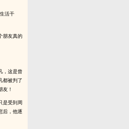
生活干
个朋友真的
凡，这是曾
凡都被判了
朋友！
只是受到周
慰后，他逐