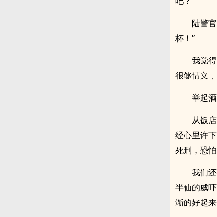
吧？
陆警官
杯！”
我觉得
很够情义，
举起酒
从饭店
经心里许下
死刑，恐怕
我们还
半仙的威吓
渐的好起来