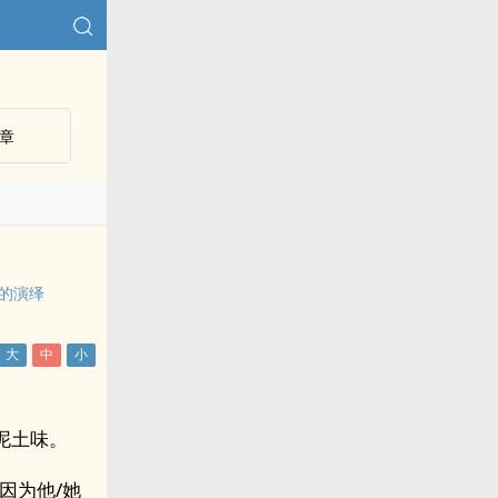
章
子的演绎
泥土味。
因为他/她