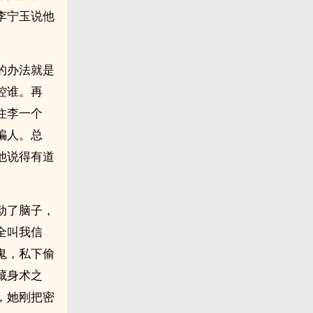
李宁玉说他
的办法就是
控谁。再
住李一个
骗人。总
他说得有道
动了脑子，
全叫我信
鬼，私下偷
藏身术之
，她刚把密