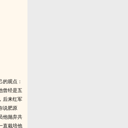
己的观点：
他曾经是五
，后来红军
你说肥原
员他抛弃共
一直栽培他