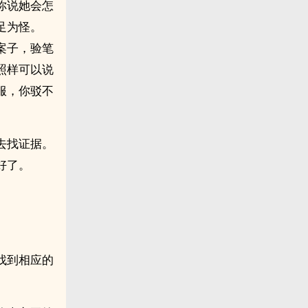
你说她会怎
足为怪。
案子，验笔
照样可以说
服，你驳不
去找证据。
好了。
找到相应的