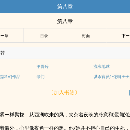
第八章
第八章
上ー章
目录
封面
下ー
推荐
甲骨碎
流浪地球
篇科幻作品
绿门
谋杀官员1·逻辑王
〔加入书签〕
雾一样聚拢，从西湖吹来的风，夹杂着夜晚的冷意和湿润的
着窗外，心里像夜色一样的黑。他/她并不担心自己的生死，