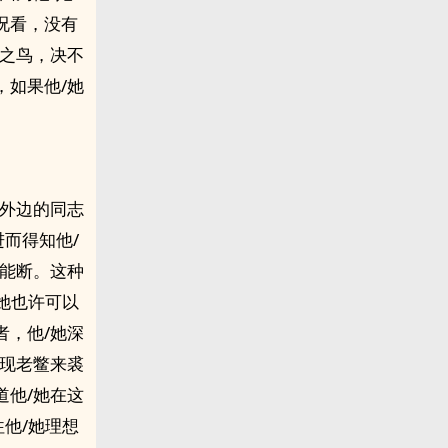
况看，没有
弓之鸟，决不
，如果他/她
是外边的同志
而得知他/
不能断。这种
她也许可以
者，他/她深
发现老鳖来裘
道他/她在这
他/她理想