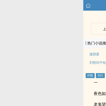
热门小说
接阴婆
刘慈欣中短
一
夜色如
老鬼望