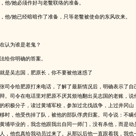
，他/她必须作好与老鳖联络的准备。
，他/她已经暗暗作了准备，只等老鳖被使命的东风吹来。
在认为谁是老鬼？
法给你明确的答案。
就是吴志国，肥原长，你不要被他迷惑了
张司令给肥原打来电话，了解了最新情况后，明确表示了自
辩。司令在电话里对肥原不厌其烦地翻出吴志国的老账，说
的积极分子，读过黄埔军校，参加过北伐战争，上过井冈山
移时，他受伤掉了队，被他的部队俘虏归案。司令说：不瞒
黄埔毕业的，我念他跟我出自同一师门，没有杀他，而是动
人，他也真给我动员过来了。从那以后他一直跟着我，我也