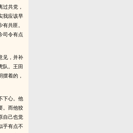
离过共党，
实我应该早
少有共匪。
今司令有点
意见，并补
虎队。王田
明摆着的，
不下心。他
要。而他狡
原自己也觉
似乎有点不