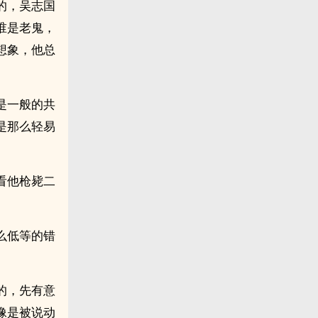
的，吴志国
谁是老鬼，
想象，他总
是一般的共
是那么轻易
看他枪毙二
么低等的错
的，先有意
像是被说动