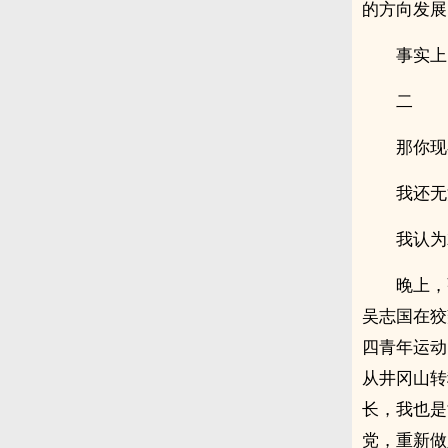
的方向发展
事实上
二
那你现
我还无
我认为
晚上，
吴志国在狡
四青年运动
从井冈山转
长，我也是
党，重新做