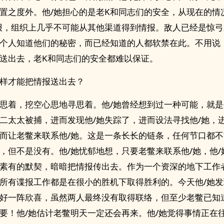
置之度外。他/她担心的是老K和同志们的安全，从现在的情
报，组织上几乎不可能从其他渠道得到情报。敌人已经是惊
个人知道他们的秘密，而已经知道的人都软禁在此。不用说
送出去，老K和同志们的安全都难以保证。
样才能把情报送出去？
思着，挖空心思地寻思着。他/她曾经想到过一种可能，就
二太太被捕，进而发现他/她失踪了，进而设法寻找他/她，进
而让老鳖来联系他/她。这是一条长长的链条，任何节口都
，但不是没有。他/她忧郁地想，只要老鳖来联系他/她，他/
素有的默契，暗暗把情报传出去。作为一个资深的地下工作
所有谍报工作都是在很小的胜机下取得胜利的。今天他/她
好一阵欣喜，虽然两人最终没有取得联络，但至少老鳖已知
要！他/她估计老鳖明天一定还会再来。他/她觉得事情正在往