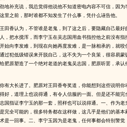
劲地补充说，我总觉得他说他不知道密电内容不可信，因为
这里之前，那时谁都不知发生了什么事，凭什么诬告他。
王田香认为，不管谁是老鬼，到了这之后，要隐藏自己最好
人，把水搅浑，而李宁玉在吴志国用血书指控他之前没有指
开始向李发难，到现在向她再度发难，是一脉相承的，就咬
通过犯低级错误来开脱自己，这不失为一个良策，很容易蒙
给肥原塑造了一个绝对老道的老鬼吴志国，肥原听罢，承认
你有大长进了。肥原对王田香夸奖道，你能想到这些说明你
得好，道理上也说得通，有令人信服的一面。但是还不能完
志国指证李宁玉的那一套，照样也可以说得通。一、作为老
是完全可能的，很多特务都在这样做，这几乎是他们的基本
术是一回事。二、李宁玉因为是老鬼，任何事都会特别警觉