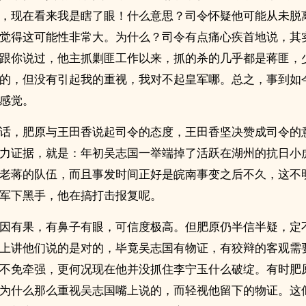
，现在看来我是瞎了眼！什么意思？司令怀疑他可能从未脱
觉得这可能性非常大。为什么？司令有点痛心疾首地说，其
跟你说过，他主抓剿匪工作以来，抓的杀的几乎都是蒋匪，
的，但没有引起我的重视，我对不起皇军哪。总之，事到如
感觉。
话，肥原与王田香说起司令的态度，王田香坚决赞成司令的
力证据，就是：年初吴志国一举端掉了活跃在湖州的抗日小
老蒋的队伍，而且事发时间正好是皖南事变之后不久，这不
军下黑手，他在搞打击报复呢。
因有果，有鼻子有眼，可信度极高。但肥原仍半信半疑，定
上讲他们说的是对的，毕竟吴志国有物证，有狡辩的客观需
不免牵强，更何况现在他并没抓住李宁玉什么破绽。有时肥
为什么那么重视吴志国嘴上说的，而轻视他留下的物证。这