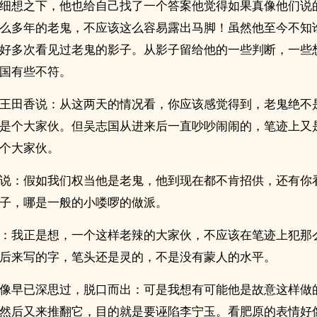
细想之下，他也给自己找了一个答案他觉得如果真像他们说
么多年的老鬼，不应该这么容易露出马脚！虽然他至今不知
好多次看见过老鬼的影子。从影子留给他的一些判断，一些
国有些不符。
王田香说：从这两天的情况看，你应该感觉得到，老鬼绝不
是个大家伙。但吴志国从进来后一直吵吵闹闹的，笔迹上又
个大家伙。
说：假如我们权当他是老鬼，他到现在都不肯招供，还有你
子，哪是一般的小喽啰的做派。
：我正是想，一个这样老辣的大家伙，不应该在笔迹上犯那
后来写的字，笔头还是灵的，不是没有蒙人的水平。
像早已深思过，脱口而出：可是我想有可能他是故意这样做
然后又来推翻它，目的就是要诬陷李宁玉。看肥原的表情好