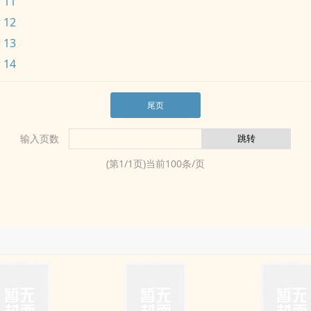
 11
 12
 13
 14
尾页
输入页数
(第
1
/
1
页)当前
100
条/页