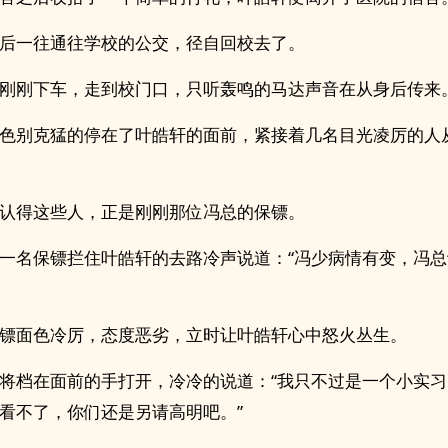
后一往通往学校的公交，径自回校去了。
刚刚下车，走到校门口，只听轰鸣的马达声音在从身后传来
色别克猛的停在了叶皓轩的面前，紧接着几名目光凌厉的人
认得这些人，正是刚刚那位冯总的保镖。
一名保镖拦住叶皓轩的去路冷声说道：“冯少病情有变，冯
镖面色冷厉，态度恶劣，立时让叶皓轩心中怒火丛生。
将档在面前的手打开，冷冷的说道：“我只不过是一个小实
看不了，你们还是另请高明吧。”