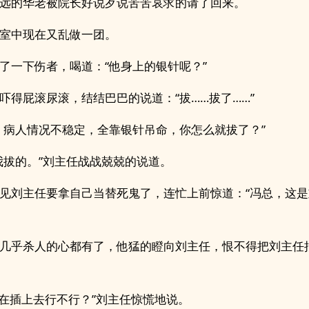
远的华老被院长好说歹说苦苦哀求的请了回来。
室中现在又乱做一团。
了一下伤者，喝道：“他身上的银针呢？”
吓得屁滚尿滚，结结巴巴的说道：“拔……拔了……”
，病人情况不稳定，全靠银针吊命，你怎么就拔了？”
我拔的。”刘主任战战兢兢的说道。
见刘主任要拿自己当替死鬼了，连忙上前惊道：“冯总，这
几乎杀人的心都有了，他猛的瞪向刘主任，恨不得把刘主任
…在插上去行不行？”刘主任惊慌地说。