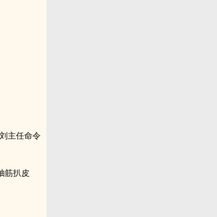
是刘主任命令
抽筋扒皮