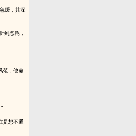
的急缓，其深
然听到恶耗，
风范，他命
”
在是想不通