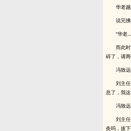
华老越
说完拂
“华老
而此时
碍了，请两
冯致远
刘主任
息了，我这
冯致远
刘主任
灸吗，拔下