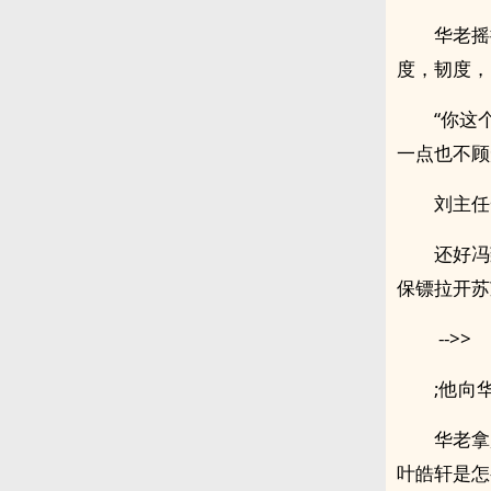
华老摇
度，韧度，
“你这
一点也不顾
刘主任
还好冯
保镖拉开苏
-->>
;他向
华老拿
叶皓轩是怎