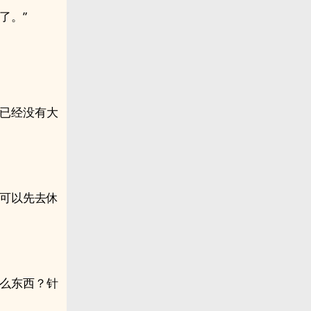
了。”
。
少已经没有大
人可以先去休
什么东西？针