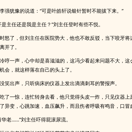
李强犹豫的说道：“可是叶皓轩说银针暂时不能拔下来。”
轩是主任还是我是主任？”刘主任登时有些不悦。
时怒了，但刘主任在医院势大，他也不敢反驳，当下咬牙将
离开了。
冷哼一声，心中却是喜滋滋的，这冯少看起来问题不大，这
机会，就这样落在自己的头上了。
没笑出声，只听病床的仪器上发出滴滴刺耳的警报声。
吃了一惊，连忙转身去看，他只觉得头皮一炸，只见仪器上
了异变，心跳加速，血压飙升，而且伤者呼吸有鸣音，口冒
请华老……”刘主任吓得屁滚尿流。