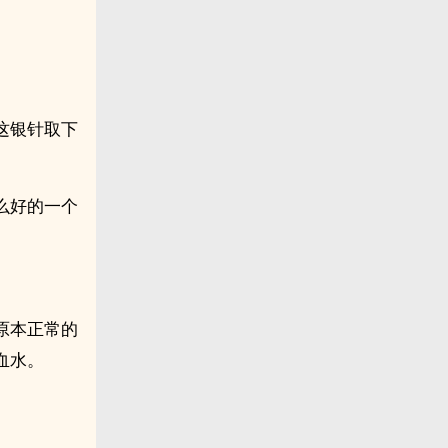
这银针取下
么好的一个
原本正常的
血水。