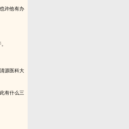
，也许他有办
开。
是清源医科大
因此有什么三
。