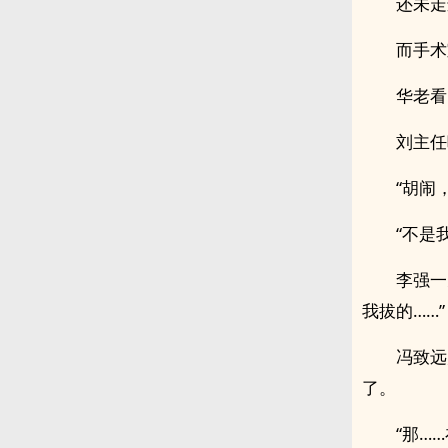
还未走
而手术
华老看
刘主任
“胡闹
“不是
李强一
我拔的……”
冯致远
了。
“那…