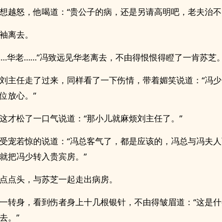
想越怒，他喝道：“贵公子的病，还是另请高明吧，老夫治不
袖离去。
……华老……”冯致远见华老离去，不由得恨恨得瞪了一肯苏芝
刘主任走了过来，同样看了一下伤情，带着媚笑说道：“冯
位放心。”
这才松了一口气说道：“那小儿就麻烦刘主任了。”
受宠若惊的说道：“冯总客气了，都是应该的，冯总与冯夫
就把冯少转入贵宾房。”
点点头，与苏芝一起走出病房。
一转身，看到伤者身上十几根银针，不由得皱眉道：“这是
去。”