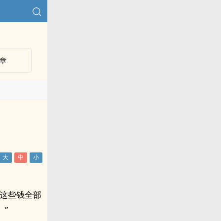
章
且这些钱全部
”