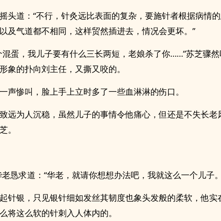
摇头道：“不行，针灸远比表面的复杂，要施针者根据病情
以及气道都不相同，这样贸然​插‎‍进‍去，情况会更坏。”
个混蛋，我儿子要有什么三长两短，老娘杀了你……”苏芝骤
形象的扑向刘主任，又撕又咬的。
一声惨叫，脸上手上立时多了一些血淋淋的伤口。
致远为人沉稳，虽然儿子的事情令他痛心，但还是不失长老
芝。
华老恳求道：“华老，就请你想想办法吧，我就这么一个儿子。
起针银，只见银针细如发丝其韧度也象头发般的柔软，他实
么将这么软的针刺入人体内的。