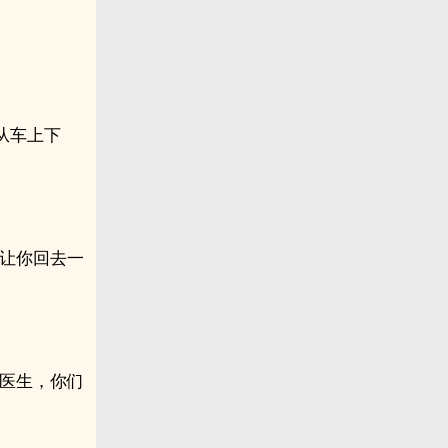
。
从车上下
总让你回去一
习医生，你们