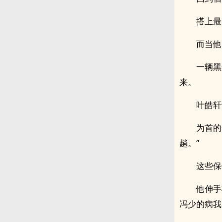
搭上最
而当他
一辆黑
来。
叶皓轩
为首的
趟。”
这些保
他伸手
冯少的病我