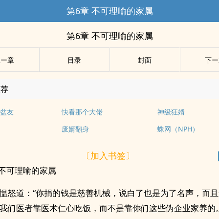
第6章 不可理喻的家属
第6章 不可理喻的家属
上ー章
目录
封面
下ー
推荐
盆友
快看那个大佬
神级狂婿
废婿翻身
蛛网（NPH）
〔加入书签〕
 不可理喻的家属
愠怒道：“你捐的钱是慈善机械，说白了也是为了名声，而
我们医者靠医术仁心吃饭，而不是靠你们这些伪企业家养的。