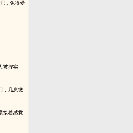
去吧，免得受
人被拧实
门，几息微
紧接着感觉