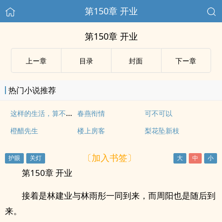
第150章 开业
第150章 开业
上ー章
目录
封面
下ー章
热门小说推荐
这样的生活，算不算同居
春燕衔情
可不可以
橙醋先生
楼上房客
梨花坠新枝
〔加入书签〕
第150章 开业
接着是林建业与林雨彤一同到来，而周阳也是随后到
来。