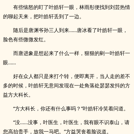
有些恼怒的盯了叶皓轩一眼，林雨彤便找到刘芸热情
的聊起天来，把叶皓轩丢到了一边。
随后是唐渊爷孙三人到来……唐冰看了叶皓轩一眼，
脸色有些微微发红。
而唐进象是想起来了什么一样，狠狠的剜一叶皓轩一
眼……
好在众人都只是来打个转，便即离开，当人走的差不
多的时候，叶皓轩无意间发现在一处角落处瑟瑟发抖的方
益方大科长。
“方大科长，你还有什么事吗？”叶皓轩冷笑着问道。
“没……没事，叶医生，叶医生，我有眼不识泰山，请
您高抬贵手，放我一马吧。”方益哭丧着脸说道。