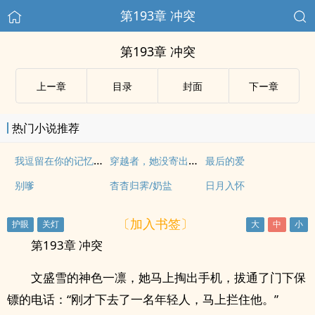
第193章 冲突
第193章 冲突
上ー章
目录
封面
下ー章
热门小说推荐
我逗留在你的记忆流光
穿越者，她没寄出的三封信
最后的爱
别嗲
杳杳归霁/奶盐
日月入怀
〔加入书签〕
第193章 冲突
文盛雪的神色一凛，她马上掏出手机，拔通了门下保
镖的电话：“刚才下去了一名年轻人，马上拦住他。”