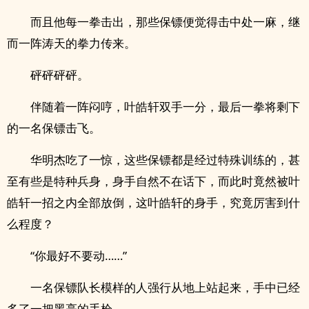
而且他每一拳击出，那些保镖便觉得击中处一麻，继
而一阵涛天的拳力传来。
砰砰砰砰。
伴随着一阵闷哼，叶皓轩双手一分，最后一拳将剩下
的一名保镖击飞。
华明杰吃了一惊，这些保镖都是经过特殊训练的，甚
至有些是特种兵身，身手自然不在话下，而此时竟然被叶
皓轩一招之内全部放倒，这叶皓轩的身手，究竟厉害到什
么程度？
“你最好不要动……”
一名保镖队长模样的人强行从地上站起来，手中已经
多了一把黑亮的手枪。