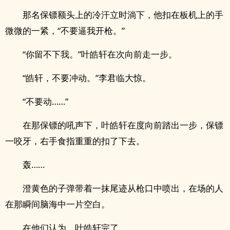
那名保镖额头上的冷汗立时淌下，他扣在板机上的手
微微的一紧，“不要逼我开枪。”
“你留不下我。”叶皓轩在次向前走一步。
“皓轩，不要冲动。”李君临大惊。
“不要动……”
在那保镖的吼声下，叶皓轩在度向前踏出一步，保镖
一咬牙，右手食指重重的扣了下去。
轰……
澄黄色的子弹带着一抹尾迹从枪口中喷出，在场的人
在那瞬间脑海中一片空白。
在他们认为，叶皓轩完了。