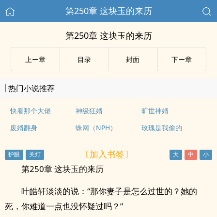
第250章 这块玉的来历
第250章 这块玉的来历
上ー章
目录
封面
下ー章
热门小说推荐
快看那个大佬
神级狂婿
旷世神婿
废婿翻身
蛛网（NPH）
玫瑰是我偷的
〔加入书签〕
第250章 这块玉的来历
叶皓轩淡淡的说：“那你妻子是怎么过世的？她的
死，你难道一点也没怀疑过吗？”