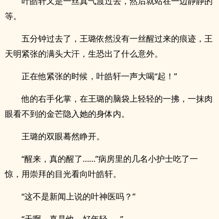
叶皓轩又是一丝真气渡过去，然后就站在一边静静的
等。
五分钟过去了，王璐依然没有一丝醒过来的痕迹，王
天明紧张的满头大汗，生恐出了什么意外。
正在他紧张的时候，叶皓轩一声大喝“起！”
他的右手化掌，在王璐的脑袋上轻轻的一拂，一抹肉
眼看不到的金芒隐入她的身体内。
王璐的双眼蓦然睁开。
“醒来，真的醒了……”病房里的几名小护士吃了一
惊，用崇拜的目光看向叶皓轩。
“这不是新闻上说的叶神医吗？”
“天啊，真是他，好年轻……”