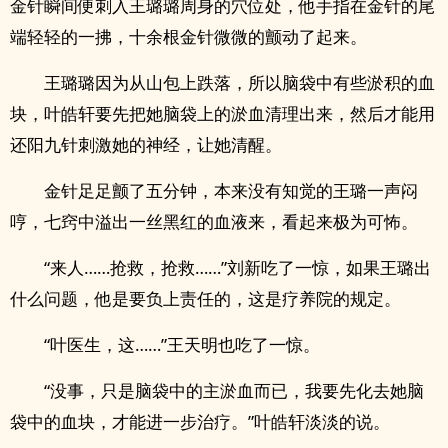
金针瞬间便刺入王璐璐周身的穴位处，他手指在金针的尾
端轻轻的一拂，十余根金针微微的颤动了起来。
王璐璐因为从山包上跌落，所以脑袋中有些淤积的血
块，叶皓轩要先把她脑袋上的淤血清理出来，然后才能用
还阳九针刺激她的神经，让她清醒。
金针足足颤了五分钟，本来没有知觉的王璐一声闷
哼，七窍中溢出一丝黑红的血液来，看起来极为可怖。
“来人……抢救，抢救……”刘新吃了一惊，如果王璐出
什么问题，他是要负上责任的，这是疗养院的规定。
“叶医生，这……”王天明也吃了一惊。
“没事，只是脑袋中的主淤血而已，我要先化去她脑
袋中的血块，才能进一步治疗。”叶皓轩淡淡的说。