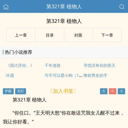
第321章 植物人
第321章 植物人
上ー章
目录
封面
下ー章
热门小说推荐
《我讨厌你。》
千年迷路
寻找没有你的雨天
可不可以爱小狗（1V1骨科H）
许愿
馋前男友的手
〔加入书签〕
第321章 植物人
“你住口。”王天明大怒“你在敢诅咒我女儿醒不过来，
我让你好看。”