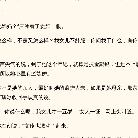
”
她妈妈？”唐冰看了贵妇一眼。
怎么样，不是又怎么样？我女儿不舒服，你问我干什么，有
声尖气的说，到了她这个年纪，就算是披金戴银，也赶不上
所以她心里有些嫉妒。
你不是她的亲人，最好叫她的监护人来，如果是她母亲，那
”唐冰收回手认真的说。
……你说什么呢，我女儿才十五岁。”女人一怔，马上尖叫道。
她在胡说，”女孩也激动了起来。