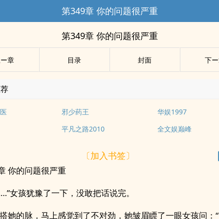
第349章 你的问题很严重
第349章 你的问题很严重
上ー章
目录
封面
下ー
推荐
医
邪少药王
华娱1997
平凡之路2010
全文娱巅峰
〔加入书签〕
9章 你的问题很严重
……”女孩犹豫了一下，没敢把话说完。
搭她的脉，马上感觉到了不对劲，她皱眉瞟了一眼女孩问：“