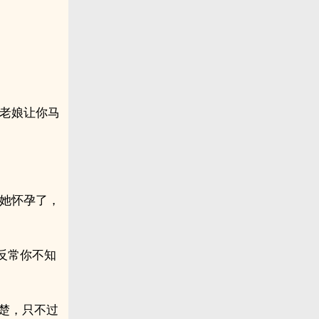
信老娘让你马
说她怀孕了，
反常你不知
清楚，只不过