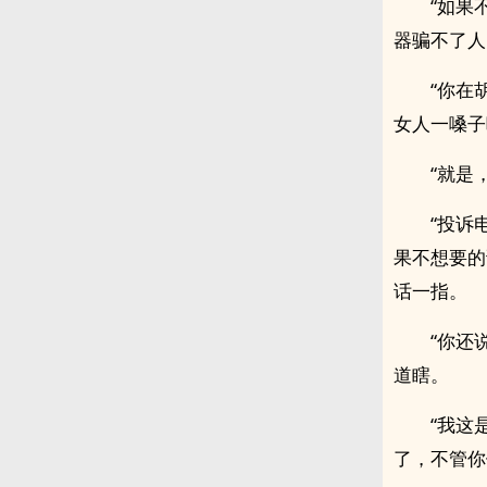
“如果
器骗不了人
“你在
女人一嗓子
“就是
“投诉
果不想要的
话一指。
“你还
道瞎。
“我这
了，不管你