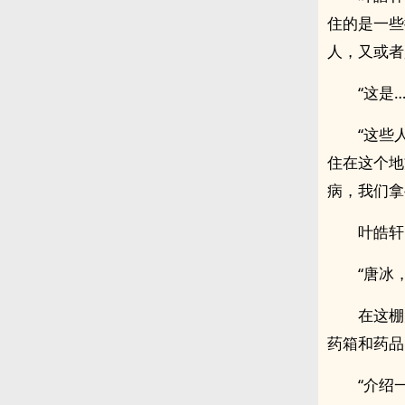
住的是一些
人，又或者
“这是
“这些
住在这个地
病，我们拿
叶皓轩
“唐冰
在这棚
药箱和药品
“介绍