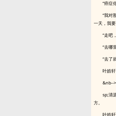
“癌症
“我对
一天，我要
“走吧
“去哪
“去了
叶皓轩
&nb--
sp;
方。
叶皓轩