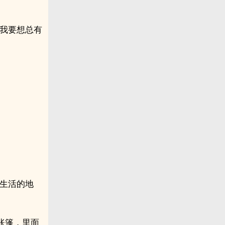
，我要想总有
人生活的地
账篷，里面