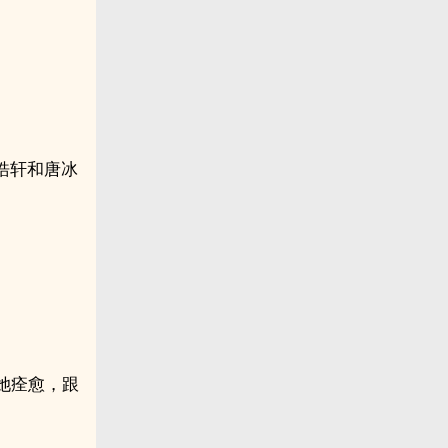
皓轩和唐冰
她痊愈，跟