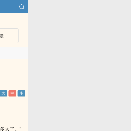
章
多大了。”