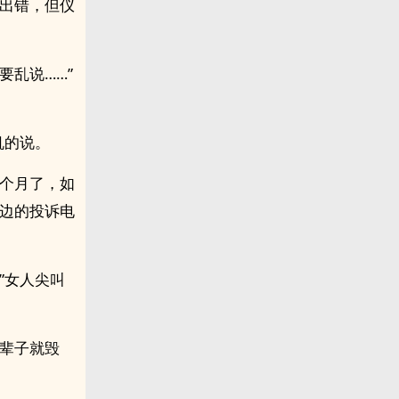
会出错，但仪
要乱说……”
机的说。
二个月了，如
一边的投诉电
”女人尖叫
一辈子就毁