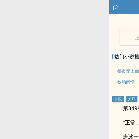
热门小说
都市无上仙
牧场闲情
第34
“正常
唐冰一