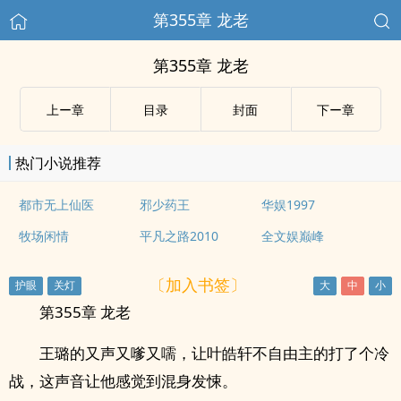
第355章 龙老
第355章 龙老
上ー章
目录
封面
下ー章
热门小说推荐
都市无上仙医
邪少药王
华娱1997
牧场闲情
平凡之路2010
全文娱巅峰
〔加入书签〕
第355章 龙老
王璐的又声又嗲又嚅，让叶皓轩不自由主的打了个冷
战，这声音让他感觉到混身发悚。