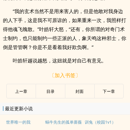
“我的玄术当然不是用来害人的，但是他敢对我身边
的人下手，这是我不可原谅的，如果重来一次，我照样打
得他魂飞魄散。”叶皓轩大怒，“还有，你所谓的对奇门术
士制约，也只能制约一些正派的人，象天鸣这种邪士，你
倒是管管啊？你是不是看着我好欺负啊。”
叶皓轩越说越怒，这妞就是对自己有意见。
〔加入书签〕
上ー章
目录
封面
下ー章
最近更新小说
世界唯一的我
蜗牛先生的孤单蔷薇
训兔（校园1v1）