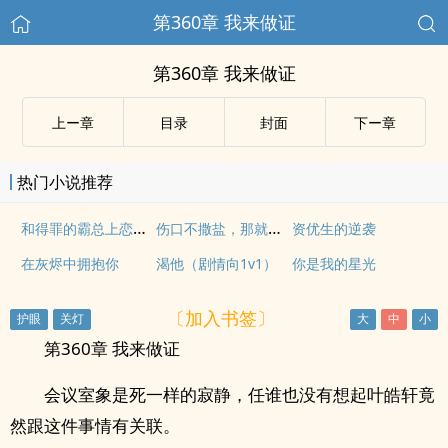
第360章 我来做证
第360章 我来做证
上ー章
目录
封面
下ー章
热门小说推荐
和得罪的霸总上恋综后
伤口不撒盐，那就撒糖吧
资优生的逆袭
在灰烬中拥抱你
渴他（剧情向1v1）
你是我的星光
〔加入书签〕
第360章 我来做证
会议室象是死一样的寂静，任谁也没有想起叶皓轩竟
然跟这件事情有关联。