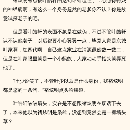
褚炫明有点被叶皓轩的这句话给噎住了，心想你特妈
的神经病啊，有这么一个身份超然的老爹你不认？你是故
意试探老子的吧。
但是看叶皓轩的表面不象是在做伪，不过不管叶皓轩
认不认他老子，以后都要小心翼翼一点，毕竟人家是京城
叶家啊，红四代啊，自己这点家业在清源虽然数一数二，
但是在叶家眼里就是一个小蚂蚁，人家动动手指头就弄死
他了。
“叶少说笑了，不管叶少以后是什么身份，我褚炫明
都是您的一条狗。”褚炫明点头哈腰道。
叶皓轩皱皱眉头，实在是不想跟褚炫明在废话下去
了，本来他以为褚炫明是枭雄，没想到竟然会是一颗墙头
草？