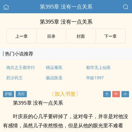
第395章 没有一点关系
第395章 没有一点关系
上ー章
目录
封面
下ー章
热门小说推荐
佣兵之王都市行
桃运毒医
都市无上仙医
邪少药王
极品医圣
华娱1997
〔加入书签〕
第395章 没有一点关系
叶庆辰的心几乎要碎掉了，这对母子，并非是对他没
有感情，虽然儿子依然恨他，但是从他的眼光里不难看