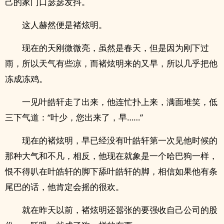
己的家门口瑟瑟发抖。
这人赫然便是褚炫明。
现在的天刚微微亮，虽然是春天，但是因为刚下过
雨，所以天气有些凉，而褚炫明来的又早，所以几乎把他
冻成冻鸡。
一见叶皓轩走了出来，他连忙扑上来，满面堆笑，低
三下气道：“叶少，您出来了，早……”
现在的褚炫明，早已经没有叶皓轩第一次见他时候的
那种大气和不凡，相反，他现在就象是一个哈巴狗一样，
恨不得叭在叶皓轩的脚下舔叶皓轩的脚，相信如果他有条
尾巴的话，他肯定会摇的很欢。
就在昨天以前，褚炫明还嚣张的要强收自己公司的股