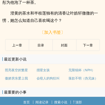
彤为他泡了一杯茶。
澄黄的茶水和半枝莲独有的清香让叶皓轩微微的一
愣，她怎么知道自己喜欢喝这个？
〔加入书签〕
上ー章
目录
封面
下ー章
最近更新小说
照亮夜空的繁星
摺星女孩
无限续杯（NPH）
傲娇房东爱上我
会咬人的狗狂叫
落款不明（伪兄妹）
最重要的小事
首页
阅读记录
搜索小说
顶部