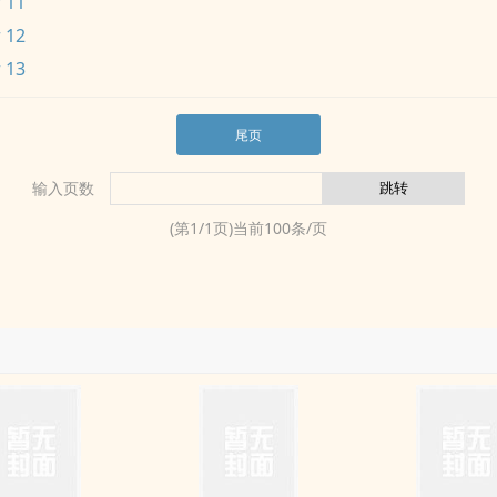
 11
 12
 13
尾页
输入页数
(第
1
/
1
页)当前
100
条/页