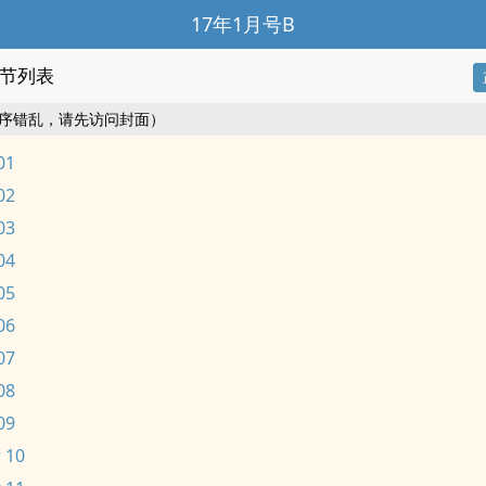
17年1月号B
节列表
序错乱，请先访问封面）
01
02
03
04
05
06
07
08
09
 10