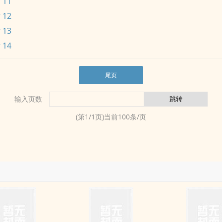
 11
 12
 13
 14
尾页
输入页数
(第
1
/
1
页)当前
100
条/页