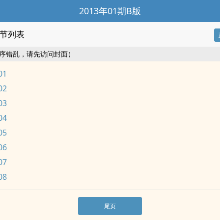
2013年01期B版
节列表
序错乱，请先访问封面）
01
02
03
04
05
06
07
08
尾页