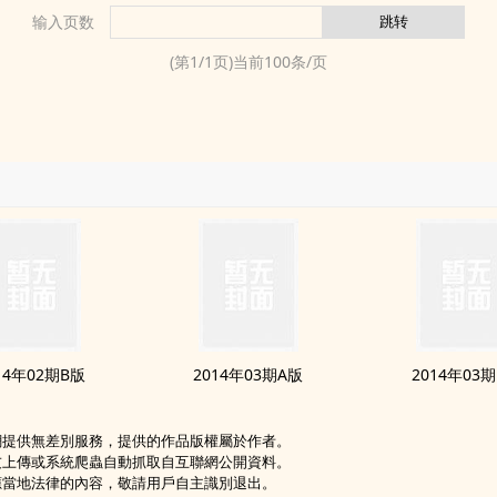
输入页数
(第
1
/
1
页)当前
100
条/页
14年02期B版
2014年03期A版
2014年03
網提供無差別服務，提供的作品版權屬於作者。
友上傳或系統爬蟲自動抓取自互聯網公開資料。
應當地法律的內容，敬請用戶自主識別退出。