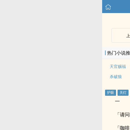
热门小说
天官赐福
杀破狼
一
「请问
「咖啡