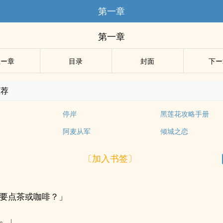
第一章
第一章
上ー章
目录
封面
下ー
推荐
停岸
黑莲花攻略手册
阿麦从军
倾城之恋
〔加入书签〕
要点茶或咖啡？」
。」