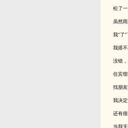
松了一
虽然雨
我"了
我搭不
没错，
住宾馆
找朋友
我决定
还有很
当我无