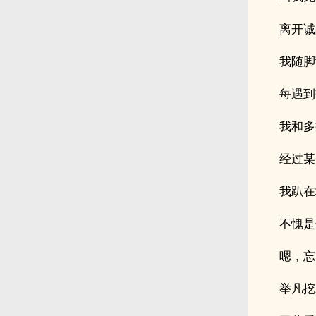
离开诚
我随脚
每遇到
我和多
经过某
我趴在
不愧是
嗯，忘
举凡挖