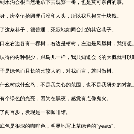
到水沟会很自然地趴下去观察一番，也是莫可奈何的事。
身，庆幸伍拾圆硬币没印人头，所以我只损失十块钱。
了这条巷子，很普通，死寂地如同台北的其它巷子。
口左右边各有一棵树，右边是榕树，左边是凤凰树，我猜想
认得的树种很少，跟鸟儿一样，我只知道会飞的大概就可以
子是绿色而且长的比较大的，对我而言，就叫做树。
什幺树或什幺鸟，不是我关心的范围，也不是我研究的对象
有个绿色的光亮，因为在黑夜，感觉有点像鬼火。
了两百步，发现是一家咖啡馆。
底色是很深的咖啡色，明显地写上草绿色的"yeats"。