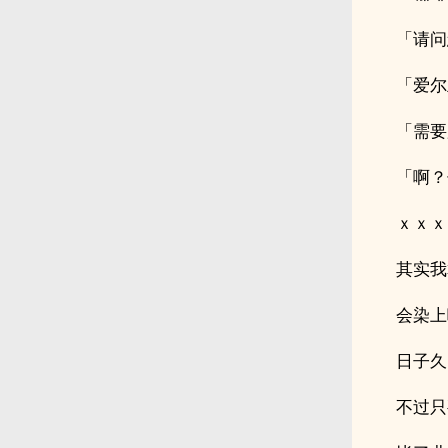
「请问
「爱尔
「需要
「啊？
ｘｘｘ
其实我
会染上
日子久
不过只