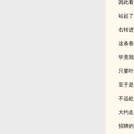
因此看
站起了
右转进
这条巷
毕竟我
只要叶
至于是
不远处
大约走
招牌的