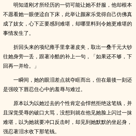
明知道刚才所经历的一切可能让她不舒服，他却根本
不愿看她一眼便迳自下床，此举让颜家乐觉得自己仿佛真
成了‎‍妓‌​女‎‌，心下正要感到难堪，却哪里料到令她更难堪的
事情发生了。
折回头来的项纪雍手里拿著皮夹，取出一叠千元大钞
往她身旁一丢，跟著冷酷的补上一句，「如果还不够，下
回再一并给。」
一瞬间，她的眼泪差点就夺眶而出，但在最後一刻还
是强咬下唇忍住心中的羞辱与难过。
原本以为以她过去的个性肯定会悍然拒绝这笔钱，并
且深觉受辱的破口大骂，没想到就在他见她脸上闪过一抹
难堪，以为她就要冲口反击时，却见到她默默的坐起身，
强忍著泪水收下那笔钱。