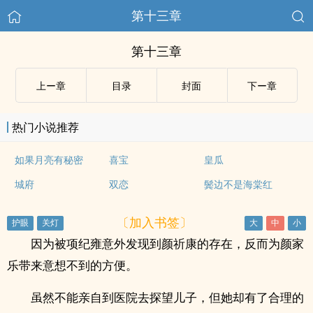
第十三章
第十三章
上ー章
目录
封面
下ー章
热门小说推荐
如果月亮有秘密
喜宝
皇瓜
城府
双恋
鬓边不是海棠红
〔加入书签〕
因为被项纪雍意外发现到颜祈康的存在，反而为颜家
乐带来意想不到的方便。
虽然不能亲自到医院去探望儿子，但她却有了合理的