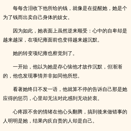
每每含泪收下他所给的钱，就像是在提醒她，她是个
为了钱而出卖自己身体的‎‍妓‌​女‎‌。
因为如此，她表面上虽然逆来顺受：心中的自卑却是
越来越深，在项纪雍面前也变得越来越沉默。
她的转变项纪雍也察觉到了。
一开始，他以为她是存心恼他才故作沉默，但渐渐
的，他也发现事情并非如同他所想。
看著她终日不发一语，他就算不停的告诉自己那是她
应得的惩罚，心里却无法对此感到无动於衷。
心疼跟不舍的情绪在他心头翻腾，搞到後来做错事的
人明明是她，结果内疚自责的人却是自己。