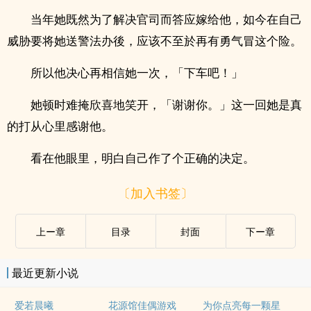
当年她既然为了解决官司而答应嫁给他，如今在自己
威胁要将她送警法办後，应该不至於再有勇气冒这个险。
所以他决心再相信她一次，「下车吧！」
她顿时难掩欣喜地笑开，「谢谢你。」这一回她是真
的打从心里感谢他。
看在他眼里，明白自己作了个正确的决定。
〔加入书签〕
上ー章
目录
封面
下ー章
最近更新小说
爱若晨曦
花源馆佳偶游戏
为你点亮每一颗星