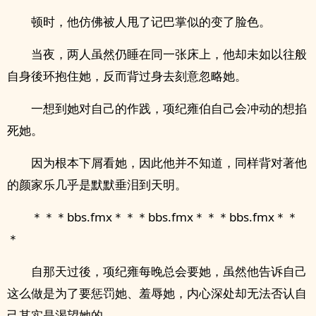
顿时，他仿佛被人甩了记巴掌似的变了脸色。
当夜，两人虽然仍睡在同一张床上，他却未如以往般
自身後环抱住她，反而背过身去刻意忽略她。
一想到她对自己的作践，项纪雍伯自己会冲动的想掐
死她。
因为根本下屑看她，因此他并不知道，同样背对著他
的颜家乐几乎是默默垂泪到天明。
＊＊＊bbs.fmx＊＊＊bbs.fmx＊＊＊bbs.fmx＊＊
＊
自那天过後，项纪雍每晚总会要她，虽然他告诉自己
这么做是为了要惩罚她、羞辱她，内心深处却无法否认自
己其实是渴望她的。